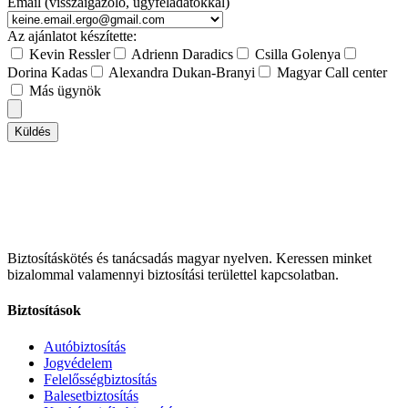
Email (visszaigazoló, ügyféladatokkal)
Az ajánlatot készítette:
Kevin Ressler
Adrienn Daradics
Csilla Golenya
Dorina Kadas
Alexandra Dukan-Branyi
Magyar Call center
Más ügynök
Küldés
Biztosításkötés és tanácsadás magyar nyelven.
Keressen minket
bizalommal valamennyi biztosítási területtel kapcsolatban.
Biztosítások
Autóbiztosítás
Jogvédelem
Felelősségbiztosítás
Balesetbiztosítás