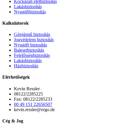
Kockázati életbiztosítás
Lakásbiztosítás
Nyugdíjbiztosítás
Kalkulátorok
Gépjármű biztosítás
Jogvédelem biztosítás
Nyugdíj biztosítás
Balesetbiztosítás
Felelősségbiztosítás
Lakásbiztosítás
Házbiztosítás
Elérhetőségek
Kevin Ressler
08122/2285225
Fax: 08122/2285233
00 49 151 22656507
kevin.ressler@ergo.de
Cég & Jog