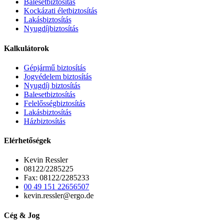
Balesetbiztosítás
Kockázati életbiztosítás
Lakásbiztosítás
Nyugdíjbiztosítás
Kalkulátorok
Gépjármű biztosítás
Jogvédelem biztosítás
Nyugdíj biztosítás
Balesetbiztosítás
Felelősségbiztosítás
Lakásbiztosítás
Házbiztosítás
Elérhetőségek
Kevin Ressler
08122/2285225
Fax: 08122/2285233
00 49 151 22656507
kevin.ressler@ergo.de
Cég & Jog