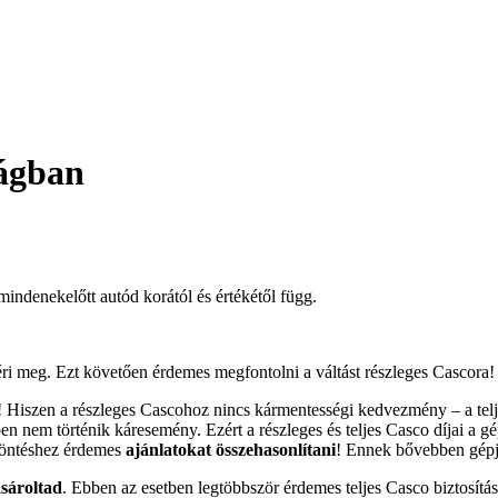
zágban
mindenekelőtt autód korától és értékétől függ.
ri meg. Ezt követően érdemes megfontolni a váltást részleges Cascora!
t! Hiszen a részleges Cascohoz nincs kármentességi kedvezmény – a telj
n nem történik káresemény. Ezért a részleges és teljes Casco díjai a gé
 döntéshez érdemes
ajánlatokat
összehasonlítani
! Ennek bővebben gépjá
ásároltad
. Ebben az esetben legtöbbször érdemes teljes Casco biztosítás