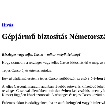
Hivás
Gépjármű biztosítás Németors
R
észleges vagy teljes Casco – mikor melyik
éri meg?
Hogy számodra a részleges vagy teljes Casco biztosítás éri-e meg, az 
Teljes Casco új és értékes autókra
Egy új gépjármű esetén a teljes Casco legtöbbször az első
3-5
évben
é
A teljes Casconál maradni azonban régebbi autóval is kifizetődő lehe
részleges Cascoval ellentétben,
minden
évben kedvező
bb
, amennyibe
Klasse) függően közel azonosak. A részleges és teljes Casco közötti
Érdemes akkor is odafigyelned, ha az autót
lízingeled vagy hitelre v