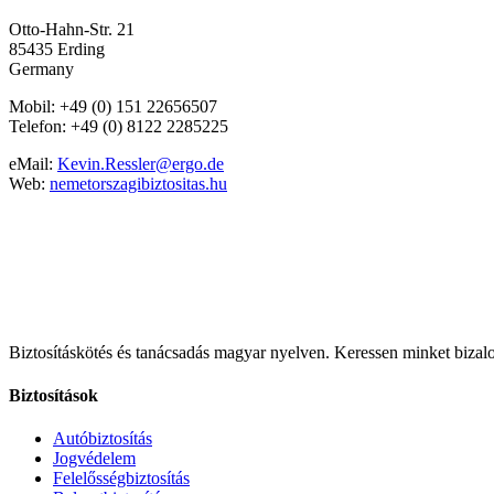
Otto-Hahn-Str. 21
85435 Erding
Germany
Mobil: +49 (0) 151 22656507
Telefon: +49 (0) 8122 2285225
eMail:
Kevin.Ressler@ergo.de
Web:
nemetorszagibiztositas.hu
Biztosításkötés és tanácsadás magyar nyelven.
Keressen minket bizalo
Biztosítások
Autóbiztosítás
Jogvédelem
Felelősségbiztosítás