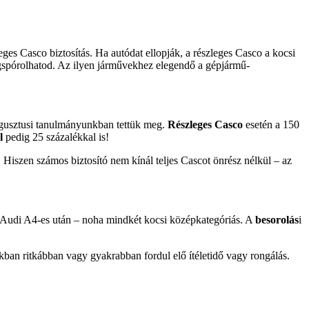
eges Casco biztosítás. Ha autódat ellopják, a részleges Casco a kocsi
megspórolhatod. Az ilyen járművekhez elegendő a gépjármű-
augusztusi tanulmányunkban tettük meg.
R
észleges Casco
esetén a 150
l
pedig 25 százalékkal is!
Hiszen számos biztosító nem kínál teljes Cascot önrész nélkül – az
ű Audi A4-es után – noha mindkét kocsi középkategóriás. A
besorolás
i
kban ritkábban vagy gyakrabban fordul elő ítéletidő vagy rongálás.