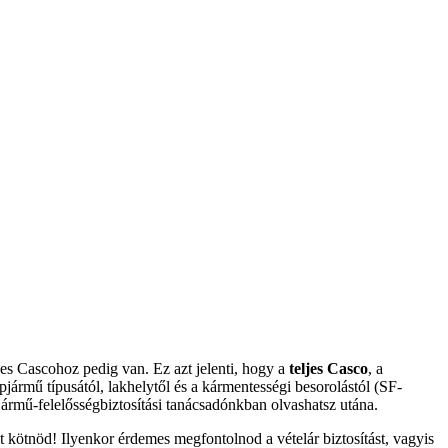
es Cascohoz pedig van. Ez azt jelenti, hogy a
teljes Casco
, a
pjármű típusától, lakhelytől és a kármentességi besorolástól (SF-
rmű-felelősségbiztosítási tanácsadónkban olvashatsz utána.
t kötnöd! Ilyenkor érdemes megfontolnod a vételár biztosítást, vagyis