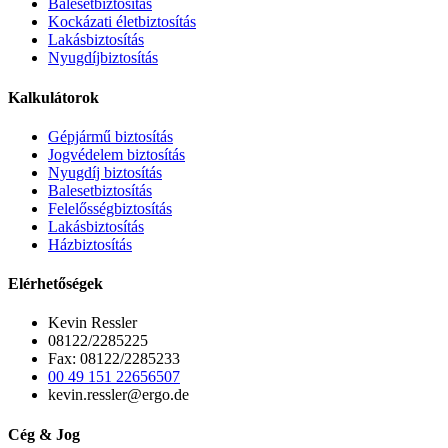
Balesetbiztosítás
Kockázati életbiztosítás
Lakásbiztosítás
Nyugdíjbiztosítás
Kalkulátorok
Gépjármű biztosítás
Jogvédelem biztosítás
Nyugdíj biztosítás
Balesetbiztosítás
Felelősségbiztosítás
Lakásbiztosítás
Házbiztosítás
Elérhetőségek
Kevin Ressler
08122/2285225
Fax: 08122/2285233
00 49 151 22656507
kevin.ressler@ergo.de
Cég & Jog