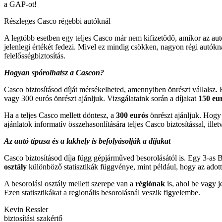
a GAP-ot!
Részleges Casco régebbi autóknál
A legtöbb esetben egy teljes Casco már nem kifizetődő, amikor az aut
jelenlegi értékét fedezi. Mivel ez mindig csökken, nagyon régi autók
felelősségbiztosítás.
Hogyan sp
órolhatsz a Cascon?
Casco biztosításod díját mérsékelheted, amennyiben önrészt vállalsz
vagy 300 eurós önrészt ajánljuk. Vizsgálataink során a díjakat
150 eu
Ha a teljes Casco mellett döntesz, a
300 eur
ós
önrészt ajánljuk. Hogy 
ajánlatok informatív összehasonlítására teljes Casco biztosítással, illet
Az autó típusa
és a lakhely is befolyásolják a díjakat
Casco biztosításod díja függ gépjárműved besorolásától is. Egy 3-as
osztá
ly
különböző statisztikák függvénye, mint például, hogy az adott
A besorolási osztály mellett szerepe van a
r
égi
ónak
is, ahol be vagy 
Ezen statisztikákat a regionális besorolásnál veszik figyelembe.
Kevin Ressler
biztosítási szakértő