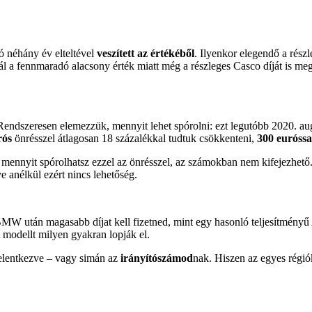
ó néhány év elteltével
veszített az
ért
ék
éből
. Ilyenkor elegendő a részl
nál a fennmaradó alacsony érték miatt még a részleges Casco díját is 
. Rendszeresen elemezzük, mennyit lehet spórolni: ezt legutóbb 2020. 
r
ós
önrésszel átlagosan 18 százalékkal tudtuk csökkenteni,
300 eur
óssa
mennyit spórolhatsz ezzel az önrésszel, az számokban nem kifejezhető. 
ve anélkül ezért nincs lehetőség.
 BMW után magasabb díjat kell fizetned, mint egy hasonló teljesítmény
 modellt milyen gyakran lopják el.
jelentkezve – vagy simán az
irányít
ószámod
nak. Hiszen az egyes régió