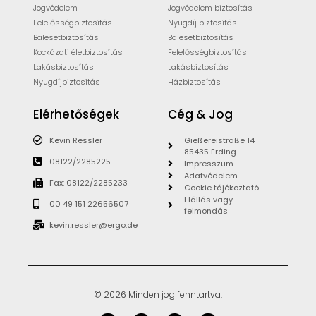
Jogvédelem
Jogvédelem biztosítás
Felelősségbiztosítás
Nyugdíj biztosítás
Balesetbiztosítás
Balesetbiztosítás
Kockázati életbiztosítás
Felelősségbiztosítás
Lakásbiztosítás
Lakásbiztosítás
Nyugdíjbiztosítás
Házbiztosítás
Elérhetőségek
Cég & Jog
Kevin Ressler
Gießereistraße 14
85435 Erding
08122/2285225
Impresszum
Adatvédelem
Fax: 08122/2285233
Cookie tájékoztató
Elállás vagy
00 49 151 22656507
felmondás
kevin.ressler@ergo.de
© 2026 Minden jog fenntartva.