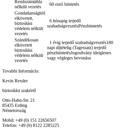
Rendszámtábla
60 euró büntetés
nélküli vezetés
Gondatlanságból
elkövetett,
6 hónapig terjedő
biztosítási
szabadságvesztésPénzbüntetés
védelem nélküli
vezetés
Szándékosan
1 évig terjedő szabadságvesztés180
elkövetett
napi díjtételig (Tagessatz) terjedő
biztosítási
pénzbüntetésJogosítvány ideiglenes
védelem nélküli
vagy végleges bevonása
vezetés
Tovabbi Informácío:
Kevin Ressler
biztosítási szakértő
Otto-Hahn-Str. 21
85435 Erding
Németország
Mobil: +49 (0) 151 22656507
Telefon: +49 (0) 8122 2285225