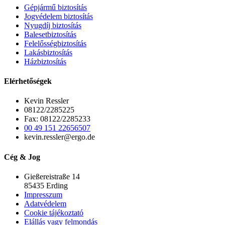
Gépjármű biztosítás
Jogvédelem biztosítás
Nyugdíj biztosítás
Balesetbiztosítás
Felelősségbiztosítás
Lakásbiztosítás
Házbiztosítás
Elérhetőségek
Kevin Ressler
08122/2285225
Fax: 08122/2285233
00 49 151 22656507
kevin.ressler@ergo.de
Cég & Jog
Gießereistraße 14
85435 Erding
Impresszum
Adatvédelem
Cookie tájékoztató
Elállás vagy felmondás