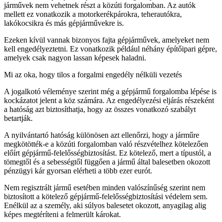
járművek nem vehetnek részt a közúti forgalomban. Az autók
mellett ez vonatkozik a motorkerékpárokra, teherautókra,
lakókocsikra és más gépjárművekre is.
Ezeken kívül vannak bizonyos fajta gépjárművek, amelyeket nem
kell engedélyeztetni. Ez vonatkozik például néhány építőipari gépre,
amelyek csak nagyon lassan képesek haladni.
Mi az oka, hogy tilos a forgalmi engedély nélküli vezetés
A jogalkotó véleménye szerint még a gépjármű forgalomba lépése is
kockázatot jelent a köz számára. Az engedélyezési eljárás részeként
a hatóság azt biztosíthatja, hogy az összes vonatkozó szabályt
betartják.
A nyilvántartó hatóság különösen azt ellenőrzi, hogy a járműre
megkötötték-e a közúti forgalomban való részvételhez kötelezően
előírt gépjármű-felelősségbiztosítást. Ez kötelező, mert a típustól, a
tömegtől és a sebességtől függően a jármű által balesetben okozott
pénzügyi kár gyorsan elérheti a több ezer eurót.
Nem regisztrált jármű esetében minden valószínűség szerint nem
biztosított a kötelező gépjármű-felelősségbiztosítási védelem sem.
Enélkül az a személy, aki súlyos balesetet okozott, anyagilag alig
képes megtéríteni a felmerült károkat.