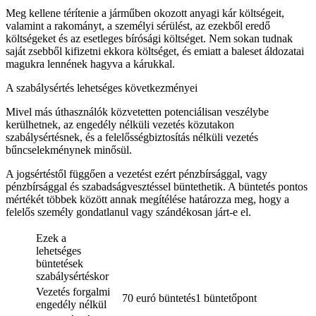
Meg kellene térítenie a járműben okozott anyagi kár költségeit,
valamint a rakományt, a személyi sérülést, az ezekből eredő
költségeket és az esetleges bírósági költséget. Nem sokan tudnak
saját zsebből kifizetni ekkora költséget, és emiatt a baleset áldozatai
magukra lennének hagyva a kárukkal.
A szabálysértés lehetséges következményei
Mivel más úthasználók közvetetten potenciálisan veszélybe
kerülhetnek, az engedély nélküli vezetés közutakon
szabálysértésnek, és a felelősségbiztosítás nélküli vezetés
bűncselekménynek minősül.
A jogsértéstől függően a vezetést ezért pénzbírsággal, vagy
pénzbírsággal és szabadságvesztéssel büntethetik. A büntetés pontos
mértékét többek között annak megítélése határozza meg, hogy a
felelős személy gondatlanul vagy szándékosan járt-e el.
Ezek a
lehetséges
büntetések
szabálysértéskor
Vezetés forgalmi
70 euró büntetés1 büntetőpont
engedély nélkül