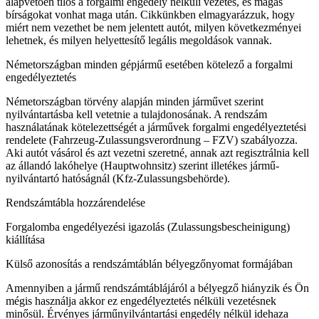
alapvetően tilos a forgalmi engedély nélküli vezetés, és magas
bírságokat vonhat maga után. Cikkünkben elmagyarázzuk, hogy
miért nem vezethet be nem jelentett autót, milyen következményei
lehetnek, és milyen helyettesítő legális megoldások vannak.
Németországban minden gépjármű esetében kötelező a forgalmi
engedélyeztetés
Németországban törvény alapján minden járművet szerint
nyilvántartásba kell vetetnie a tulajdonosának. A rendszám
használatának kötelezettségét a járművek forgalmi engedélyeztetési
rendelete (Fahrzeug-Zulassungsverordnung – FZV) szabályozza.
Aki autót vásárol és azt vezetni szeretné, annak azt regisztrálnia kell
az állandó lakóhelye (Hauptwohnsitz) szerint illetékes jármű-
nyilvántartó hatóságnál (Kfz-Zulassungsbehörde).
Rendszámtábla hozzárendelése
Forgalomba engedélyezési igazolás (Zulassungsbescheinigung)
kiállítása
Külső azonosítás a rendszámtáblán bélyegzőnyomat formájában
Amennyiben a jármű rendszámtáblájáról a bélyegző hiányzik és Ön
mégis használja akkor ez engedélyeztetés nélküli vezetésnek
minősül. Érvényes járműnyilvántartási engedély nélkül idehaza