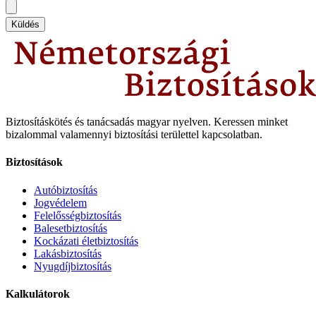
Küldés
Biztosításkötés és tanácsadás magyar nyelven.
Keressen minket
bizalommal valamennyi biztosítási területtel kapcsolatban.
Biztosítások
Autóbiztosítás
Jogvédelem
Felelősségbiztosítás
Balesetbiztosítás
Kockázati életbiztosítás
Lakásbiztosítás
Nyugdíjbiztosítás
Kalkulátorok