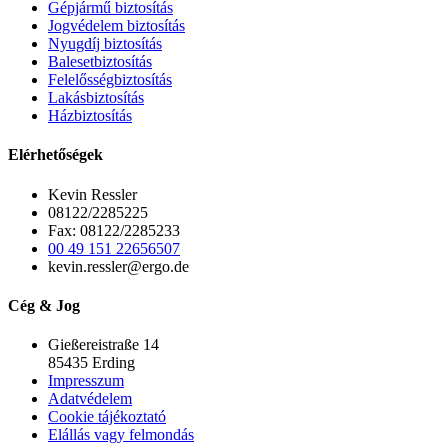
Gépjármű biztosítás
Jogvédelem biztosítás
Nyugdíj biztosítás
Balesetbiztosítás
Felelősségbiztosítás
Lakásbiztosítás
Házbiztosítás
Elérhetőségek
Kevin Ressler
08122/2285225
Fax: 08122/2285233
00 49 151 22656507
kevin.ressler@ergo.de
Cég & Jog
Gießereistraße 14
85435 Erding
Impresszum
Adatvédelem
Cookie tájékoztató
Elállás vagy felmondás