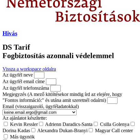
Hivás
DS Tarif
Fogbiztosítás azonnali védelemmel
Vissza a workspace oldalra
Az ügyfél neve
Az ügyfél email címe
Az ügyfél telefonszáma
Megjegyzés (A mező kitöltésekor mindig írd az elejére, hogy
"Fontos információ:" és utána amit szeretnél odaírni)
Email (visszaigazoló, ügyféladatokkal)
Az ajánlatot készítette:
Kevin Ressler
Adrienn Daradics-Santa
Csilla Golenya
Dorina Kadas
Alexandra Dukan-Branyi
Magyar Call center
Más ügynök