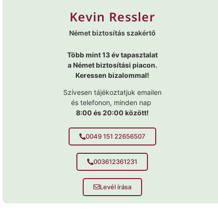
Kevin Ressler
Német biztosítás szakértő
Több mint 13 év tapasztalat
a Német biztosítási piacon.
Keressen bizalommal!
Szívesen tájékoztatjuk emailen
és telefonon, minden nap
8:00 és 20:00 között!
0049 151 22656507
003612361231
Levél írása