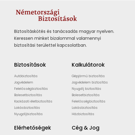
Biztosításkötés és tanácsadás magyar nyelven.
Keressen minket bizalommal valamennyi
biztosítási területtel kapcsolatban.
Biztosítások
Kalkulátorok
Autóbiztosítás
Gépjármű biztosítás
Jogvédelem
Jogvédelem biztosítás
Felelősségbiztosítás
Nyugdíj biztosítás
Balesetbiztosítás
Balesetbiztosítás
Kockázati életbiztosítás
Felelősségbiztosítás
Lakásbiztosítás
Lakásbiztosítás
Nyugdíjbiztosítás
Házbiztosítás
Elérhetőségek
Cég & Jog