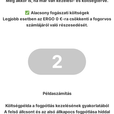
Még akkor is, ha már van kezelési- és költségterve.
Alacsony fogászati költségek
Legjobb esetben az ERGO 0 €-ra csökkenti a fogorvos
számlájáról való részesedését.
2
Példaszámítás
Költségpélda a fogpótlás kezelésének gyakorlatából
A felső állcsont és az alsó állkapocs fogpótlása híddal