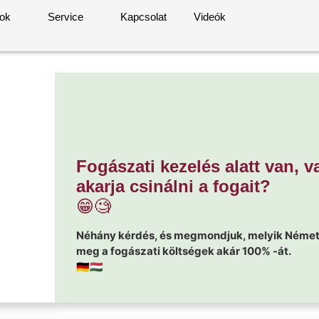
rok
Service
Kapcsolat
Videók
Fogászati ​​kezelés alatt van,
akarja csinálni a fogait?
😁
🧐
Néhány kérdés, és megmondjuk, melyik Német b
meg a fogászati ​​költségek akár 100% -át.
🇩🇪
🇭🇺