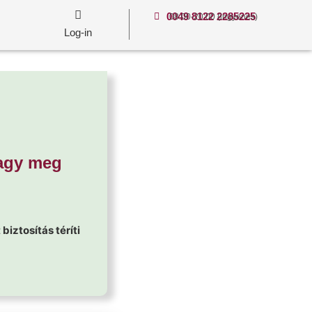
0049 8122 2285225
08:00-20:00 (ingyenes)
Log-in
 vagy meg
iztosítás téríti