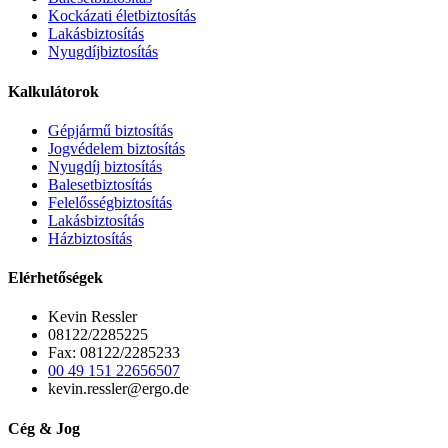
Kockázati életbiztosítás
Lakásbiztosítás
Nyugdíjbiztosítás
Kalkulátorok
Gépjármű biztosítás
Jogvédelem biztosítás
Nyugdíj biztosítás
Balesetbiztosítás
Felelősségbiztosítás
Lakásbiztosítás
Házbiztosítás
Elérhetőségek
Kevin Ressler
08122/2285225
Fax: 08122/2285233
00 49 151 22656507
kevin.ressler@ergo.de
Cég & Jog