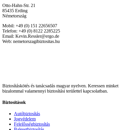
Otto-Hahn-Str. 21
85435 Erding
Németország
Mobil: +49 (0) 151 22656507
Telefon: +49 (0) 8122 2285225
Email: Kevin.Ressler@ergo.de
Web: nemetorszagibiztositas.hu
Biztosításkötés és tanácsadás magyar nyelven.
Keressen minket
bizalommal valamennyi biztosítási területtel kapcsolatban.
Biztosítások
Autóbiztosítás
Jogvédelem
Felelősségbiztosítás
Balesetbiztosítás