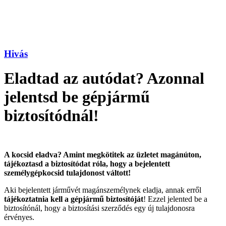
Hivás
Eladtad az autódat? Azonnal
jelentsd be gépjármű
biztosítódnál!
A kocsid eladva? Amint megkötitek az üzletet magánúton,
tájékoztasd a biztosítódat róla, hogy a bejelentett
személygépkocsid tulajdonost váltott!
Aki bejelentett járművét magánszemélynek eladja, annak erről
táj
é
koztatnia kell a g
é
pjármű biztosít
ó
ját
! Ezzel jelented be a
biztosítónál, hogy a biztosítási szerződés egy új tulajdonosra
érvényes.