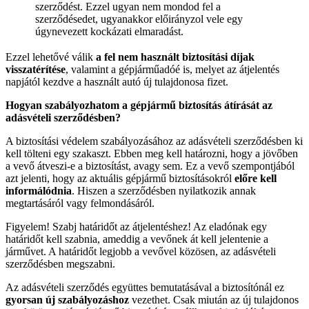
szerződést. Ezzel ugyan nem mondod fel a
szerződésedet, ugyanakkor előirányzol vele egy
úgynevezett kockázati elmaradást.
Ezzel lehetővé válik
a fel nem használt biztosítá
si d
íjak
visszat
é
rít
é
se
, valamint a gépjárműadóé is, melyet az átjelentés
napjától kezdve a használt autó új tulajdonosa fizet.
Hogyan szabályozhatom a g
é
pjármű biztosítás átírását az
adásv
é
teli szerződ
é
sben?
A biztosítási védelem szabályozásához az adásvételi szerződésben ki
kell tölteni egy szakaszt. Ebben meg kell határozni, hogy a jövőben
a vevő átveszi-e a biztosítást, avagy sem. Ez a vevő szempontjából
azt jelenti, hogy az aktuális gépjármű biztosításokról
előre kell
informál
ó
dnia
. Hiszen a szerződésben nyilatkozik annak
megtartásáról vagy felmondásáról.
Figyelem! Szabj határidőt az átjelentéshez! Az eladónak egy
határidőt kell szabnia, ameddig a vevőnek át kell jelentenie a
járművet. A határidőt legjobb a vevővel közösen, az adásvételi
szerződésben megszabni.
Az adásvételi szerződés együttes bemutatásával a biztosítónál ez
gyorsan új szabályozáshoz
vezethet. Csak miután az új tulajdonos