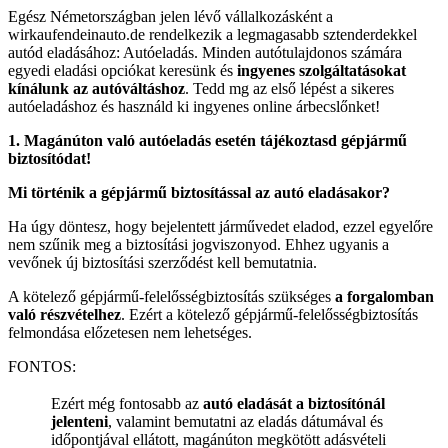
Egész Németországban jelen lévő vállalkozásként a
wirkaufendeinauto.de rendelkezik a legmagasabb sztenderdekkel
autód eladásához: Autóeladás. Minden autótulajdonos számára
egyedi eladási opciókat keresünk és
ingyenes szolgá
ltat
ásokat
kínálunk az aut
ó
váltáshoz
. Tedd mg az első lépést a sikeres
autóeladáshoz és használd ki ingyenes online árbecslőnket!
1. Mag
ánúton való aut
ó
elad
ás eset
é
n táj
é
koztasd g
é
pjármű
biztosít
ó
dat!
Mi t
ö
rt
é
nik a g
é
pjármű biztosítással az autó
elad
á
sakor?
Ha úgy döntesz, hogy bejelentett járművedet eladod, ezzel egyelőre
nem szűnik meg a biztosítási jogviszonyod. Ehhez ugyanis a
vevőnek új biztosítási szerződést kell bemutatnia.
A kötelező gépjármű-felelősségbiztosítás szükséges
a forgalomban
való r
é
szv
é
telhez
. Ezért a kötelező gépjármű-felelősségbiztosítás
felmondása előzetesen nem lehetséges.
FONTOS:
Ezért még fontosabb az
autó
elad
ását a biztosít
ó
nál
jelenteni
, valamint bemutatni az eladás dátumával és
időpontjával ellátott, magánúton megkötött adásvételi