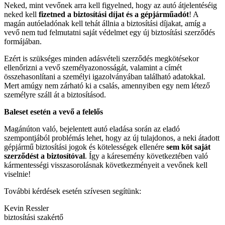
Neked, mint vevőnek arra kell figyelned, hogy az autó átjelentéséig
neked kell
fizetned a biztosítá
si d
íjat
é
s a g
é
pjárműad
ó
t
! A
magán autóeladónak kell tehát állnia a biztosítási díjakat, amíg a
vevő nem tud felmutatni saját védelmet egy új biztosítási szerződés
formájában.
Ezért is szükséges minden adásvételi szerződés megkötésekor
ellenőrizni a vevő személyazonosságát, valamint a címét
összehasonlítani a személyi igazolványában található adatokkal.
Mert amúgy nem zárható ki a csalás, amennyiben egy nem létező
személyre száll át a biztosításod.
Baleset eset
é
n a vevő a felelős
Magánúton való, bejelentett autó eladása során az eladó
szempontjából problémás lehet, hogy az új tulajdonos, a neki átadott
gépjármű biztosítási jogok és kötelességek ellenére
sem k
ö
t saját
szerződ
é
st a biztosít
ó
val
. Így a káresemény következtében való
kármentességi visszasorolásnak következményeit a vevőnek kell
viselnie!
További kérdések esetén szívesen segítünk:
Kevin Ressler
biztosítási szakértő