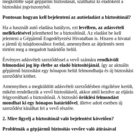
megkötötte saját gépjármű biztosítását, szállhatsz ki eladóként a
biztosítási jogviszonyból.
Pontosan hogyan kell bejelenteni az aut
ó
elad
ást a biztosít
ó
ná
l?
Ha a használt autó eladása hatályos, ezt
lev
é
lben, az adásv
é
teli
mell
é
kel
é
s
é
vel
jelentheted be a biztosítónál. Az eladást be kell
jelenteni a Gépjármű Engedélyezési Hivatalban is. Hiszen a hivatal
a jármű új tulajdonosához fordul, amennyiben az átjelentés nem
történt meg a megadott határidőn belül.
Érvényes adásvételi szerződéssel a vevő számára
rendkívüli
felmondási jog l
é
p
é
letbe az eladó biztosít
ó
jánál
, így az aktuális
gépjármű biztosítást egy hónapon belül felmondhatja és új biztosítási
szerződést köthet.
Amennyiben a megküldött adásvételi szerződésben rögzítésre került,
miként rendelkezik a vevő biztosításról, akkor attól kezdve az eljárás
felgyorsítható a biztosítónál. A biztosító
ö
r
ö
kl
é
si felmondást
mondhat ki egy h
ó
napos határidővel
, illetve adott esetben új
szerződést kínálhat fel a vevő részére.
2. Mire figyelj a biztosít
ó
nál való bejelent
é
st k
ö
vető
en?
Probl
é
mák a g
é
pjármű biztosítás vevő
re val
ó átírásával