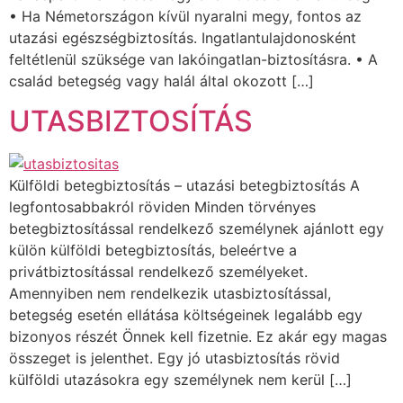
• Ha Németországon kívül nyaralni megy, fontos az
utazási egészségbiztosítás. Ingatlantulajdonosként
feltétlenül szüksége van lakóingatlan-biztosításra. • A
család betegség vagy halál által okozott […]
UTASBIZTOSÍTÁS
Külföldi betegbiztosítás – utazási betegbiztosítás A
legfontosabbakról röviden Minden törvényes
betegbiztosítással rendelkező személynek ajánlott egy
külön külföldi betegbiztosítás, beleértve a
privátbiztosítással rendelkező személyeket.
Amennyiben nem rendelkezik utasbiztosítással,
betegség esetén ellátása költségeinek legalább egy
bizonyos részét Önnek kell fizetnie. Ez akár egy magas
összeget is jelenthet. Egy jó utasbiztosítás rövid
külföldi utazásokra egy személynek nem kerül […]