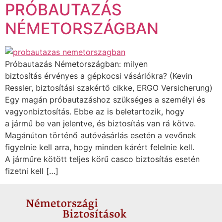
PRÓBAUTAZÁS
NÉMETORSZÁGBAN
Próbautazás Németországban: milyen
biztosítás érvényes a gépkocsi vásárlókra? (Kevin
Ressler, biztosítási szakértő cikke, ERGO Versicherung)
Egy magán próbautazáshoz szükséges a személyi és
vagyonbiztosítás. Ebbe az is beletartozik, hogy
a jármű be van jelentve, és biztosítás van rá kötve.
Magánúton történő autóvásárlás esetén a vevőnek
figyelnie kell arra, hogy minden kárért felelnie kell.
A járműre kötött teljes körű casco biztosítás esetén
fizetni kell […]