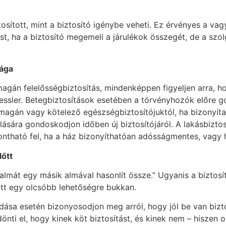
osított, mint a biztosító igénybe veheti. Ez érvényes a vag
st, ha a biztosító megemeli a járulékok összegét, de a szol
ága
agán felelősségbiztosítás, mindenképpen figyeljen arra, h
Ressler. Betegbiztosítások esetében a törvényhozók előre
agán vagy kötelező egészségbiztosítójuktól, ha bizonyítani
ánlására gondoskodjon időben új biztosítójáról. A lakásbizt
ontható fel, ha a ház bizonyíthatóan adósságmentes, vagy 
l
őtt
y almát egy másik almával hasonlít össze.” Ugyanis a biztos
lett egy olcsóbb lehetőségre bukkan.
ása esetén bizonyosodjon meg arról, hogy jól be van bizto
önti el, hogy kinek köt biztosítást, és kinek nem – hiszen