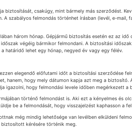
a biztosítását, csakúgy, mint bármely más szerződést. Kev
. A szabályos felmondás történhet írásban (levél, e-mail, f
alában három hónap. Gépjármű biztosítás esetén ez az idő cs
i időszak végéig bármikor felmondani. A biztosítási időszak
 a határidő lehet egy hónap, negyed év vagy egy félév.
vezzen elegendő előfutami időt a biztosítási szerződése f
velet, hanem, hogy mely dátumon kapja azt meg a biztosító. 
tudja igazolni, hogy felmondási levele időben megérkezett a 
ormájában történő felmondást is. Aki ezt a kényelmes és ol
küldje be a felmondását, hogy visszajelzést kaphasson a fel
tottnak még mindig lehetősége van levélben elküldeni felmo
 biztosított kérésére történik meg.