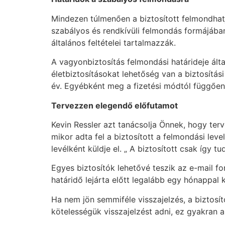
Mindezen túlmenően a biztosított felmondhatj
szabályos és rendkívüli felmondás formájában
általános feltételei tartalmazzák.
A vagyonbiztosítás felmondási határideje ált
életbiztosításokat lehetőség van a biztosítás
év. Egyébként meg a fizetési módtól függően
Tervezzen elegendő előfutamot
Kevin Ressler azt tanácsolja Önnek, hogy ter
mikor adta fel a biztosított a felmondási le
levélként küldje el. „ A biztosított csak így 
Egyes biztosítók lehetővé teszik az e-mail f
határidő lejárta előtt legalább egy hónappal 
Ha nem jön semmiféle visszajelzés, a biztosí
kötelességük visszajelzést adni, ez gyakran a