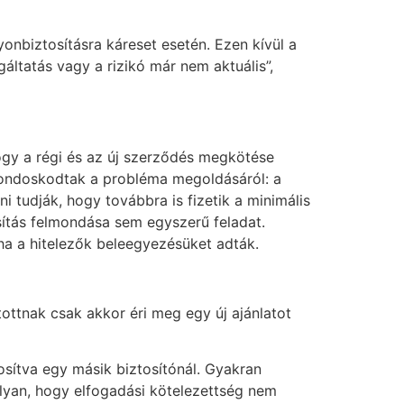
yonbiztosításra káreset esetén. Ezen kívül a
gáltatás vagy a rizikó már nem aktuális”,
ogy a régi és az új szerződés megkötése
 gondoskodtak a probléma megoldásáról: a
 tudják, hogy továbbra is fizetik a minimális
osítás felmondása sem egyszerű feladat.
ha a hitelezők beleegyezésüket adták.
ítottnak csak akkor éri meg egy új ajánlatot
sítva egy másik biztosítónál. Gyakran
 olyan, hogy elfogadási kötelezettség nem