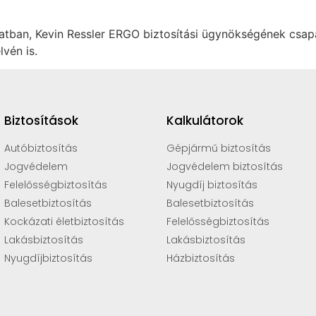
atban, Kevin Ressler ERGO biztosítási ügynökségének csapa
lvén is.
Biztosítások
Kalkulátorok
Autóbiztosítás
Gépjármű biztosítás
Jogvédelem
Jogvédelem biztosítás
Felelősségbiztosítás
Nyugdíj biztosítás
Balesetbiztosítás
Balesetbiztosítás
Kockázati életbiztosítás
Felelősségbiztosítás
Lakásbiztosítás
Lakásbiztosítás
Nyugdíjbiztosítás
Házbiztosítás