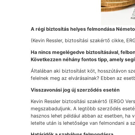
A r
é
gi biztosítás helyes felmondása N
é
meto
(Kevin Ressler, biztosítási szakértő cikke, E
Ha nincs megel
é
gedve biztosításával, felbo
K
ö
vetkezzen n
é
hány fontos tipp, amely segí
Általában aki biztosítást köt, hosszútávon sz
felelnek meg az elvárásainak? Ebben az eset
Visszavonási jog új szerződ
é
s eset
é
n
Kevin Ressler biztosítási szakértő (ERGO Ver
megszabaduljunk. A legtöbb szerződés esetén 
hasznos lehet például abban az esetben, ha va
letelte után is lehetősége van felmondani a s
Határidők a szabályos felmondá
sra