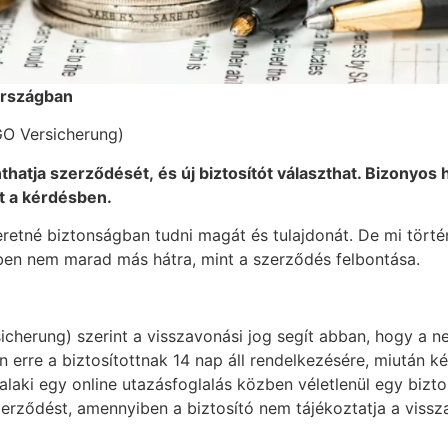
rszágban
RGO Versicherung)
nthatja szerződ
é
s
é
t,
é
s új biztosít
ó
t választhat. Bizonyos 
t a k
é
rd
é
sben.
eretné biztonságban tudni magát és tulajdonát. De mi történ
ben nem marad más hátra, mint a szerződés felbontása.
sicherung) szerint a visszavonási jog segít abban, hogy a
erre a biztosítottnak 14 nap áll rendelkezésére, miután k
laki egy online utazásfoglalás közben véletlenül egy biztos
zerződést, amennyiben a biztosító nem tájékoztatja a vissz