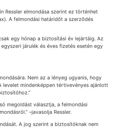
in Ressler elmondása szerint ez történhet
ax). A felmondási határidőt a szerződés
ak egy hónap a biztosítási év lejártáig. Az
 egyszeri járulék és éves fizetés esetén egy
elmondására. Nem az a lényeg ugyanis, hogy
A levelet mindenképpen tértivevényes ajánlott
biztosítóhoz.”
csó megoldást választja, a felmondási
mondásról.” –javasolja Ressler.
ndását. A jog szerint a biztosítóknak nem