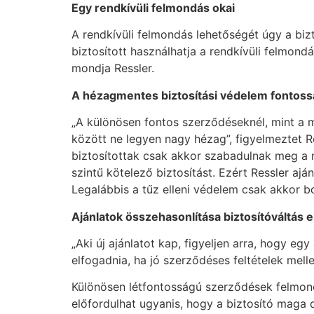
Egy rendkívüli felmondás okai
A rendkívüli felmondás lehetőségét úgy a bizt
biztosított használhatja a rendkívüli felmondá
mondja Ressler.
A h
é
zagmentes biztosítási v
é
delem fontoss
„A különösen fontos szerződéseknél, mint a m
között ne legyen nagy hézag”, figyelmeztet 
biztosítottak csak akkor szabadulnak meg a m
szintű kötelező biztosítást. Ezért Ressler aj
Legalábbis a tűz elleni védelem csak akkor b
Ajánlatok
ö
sszehasonlítása biztosít
ó
váltá
s e
„Aki új ajánlatot kap, figyeljen arra, hogy eg
elfogadnia, ha jó szerződéses feltételek mel
Különösen létfontosságú szerződések felmond
előfordulhat ugyanis, hogy a biztosító maga d