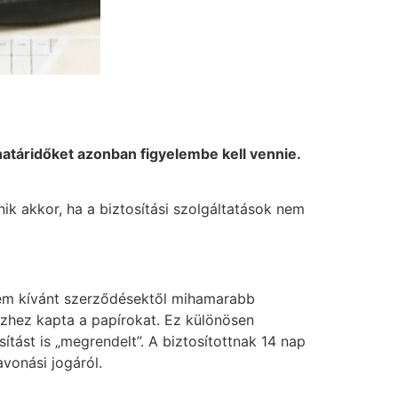
határidőket azonban figyelembe kell vennie.
ik akkor, ha a biztosítási szolgáltatások nem
 nem kívánt szerződésektől mihamarabb
ézhez kapta a papírokat. Ez különösen
ítást is „megrendelt”. A biztosítottnak 14 nap
avonási jogáról.