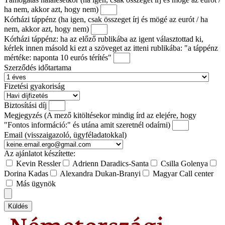
ha nem, akkor azt, hogy nem)
Kórházi táppénz (ha igen, csak összeget írj és mögé az eurót / ha
nem, akkor azt, hogy nem)
Kórházi táppénz: ha az előző rublikába az igent választottad ki,
kérlek innen másold ki ezt a szöveget az itteni rublikába: "a táppénz
mértéke: naponta 10 eurós térítés"
Szerződés időtartama
Fizetési gyakoriság
Biztosítási díj
Megjegyzés (A mező kitöltésekor mindig írd az elejére, hogy
"Fontos információ:" és utána amit szeretnél odaírni)
Email (visszaigazoló, ügyféladatokkal)
Az ajánlatot készítette:
Kevin Ressler
Adrienn Daradics-Santa
Csilla Golenya
Dorina Kadas
Alexandra Dukan-Branyi
Magyar Call center
Más ügynök
Küldés