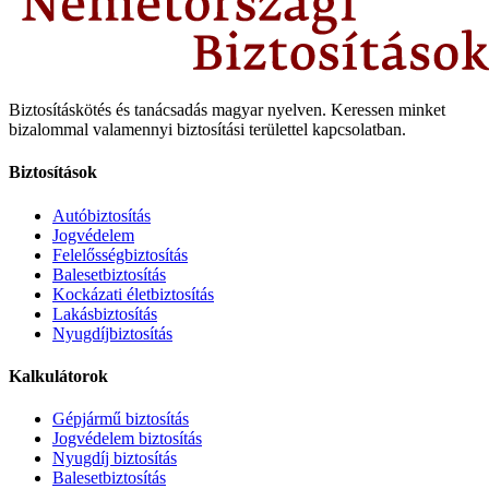
Biztosításkötés és tanácsadás magyar nyelven.
Keressen minket
bizalommal valamennyi biztosítási területtel kapcsolatban.
Biztosítások
Autóbiztosítás
Jogvédelem
Felelősségbiztosítás
Balesetbiztosítás
Kockázati életbiztosítás
Lakásbiztosítás
Nyugdíjbiztosítás
Kalkulátorok
Gépjármű biztosítás
Jogvédelem biztosítás
Nyugdíj biztosítás
Balesetbiztosítás