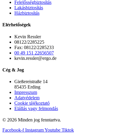
Felelősségbiztosítás
Lakásbiztosítás
Házbiztosítás
Elérhetőségek
Kevin Ressler
08122/2285225
Fax: 08122/2285233
00 49 151 22656507
kevin.ressler@ergo.de
Cég & Jog
Gießereistraße 14
85435 Erding
Impresszum
Adatvédelem
Cookie tájékoztató
Elállás vagy felmondás
© 2026 Minden jog fenntartva.
Facebook-f
Instagram
Youtube
Tiktok