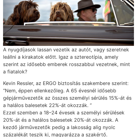
A nyugdíjasok lassan vezetik az autót, vagy szeretnek
leállni a kirakatok előtt. Igaz a sztereotípia, amely
szerint az idősebb emberek rosszabbul vezetnek, mint
a fiatalok?
Kevin Ressler, az ERGO biztosítás szakembere szerint:
“Nem, éppen ellenkezőleg. A 65 évesnél idősebb
gépjárművezetők az összes személyi sérülés 15%-át és
a halálos balesetek 22%-át okozzák. ”
Ezzel szemben a 18–24 évesek a személyi sérülések
20%-át és a halálos balesetek 20%-át okozzák. A
kezdő járművezetők pedig a lakosság alig nyolc
százalékát teszik ki, magyarázza a szakértő.