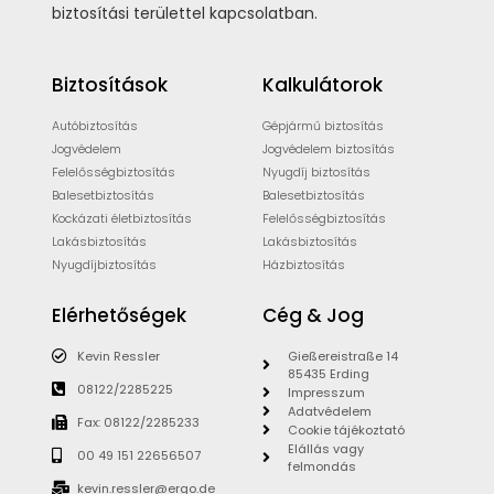
biztosítási területtel kapcsolatban.
Biztosítások
Kalkulátorok
Autóbiztosítás
Gépjármű biztosítás
Jogvédelem
Jogvédelem biztosítás
Felelősségbiztosítás
Nyugdíj biztosítás
Balesetbiztosítás
Balesetbiztosítás
Kockázati életbiztosítás
Felelősségbiztosítás
Lakásbiztosítás
Lakásbiztosítás
Nyugdíjbiztosítás
Házbiztosítás
Elérhetőségek
Cég & Jog
Kevin Ressler
Gießereistraße 14
85435 Erding
08122/2285225
Impresszum
Adatvédelem
Fax: 08122/2285233
Cookie tájékoztató
Elállás vagy
00 49 151 22656507
felmondás
kevin.ressler@ergo.de