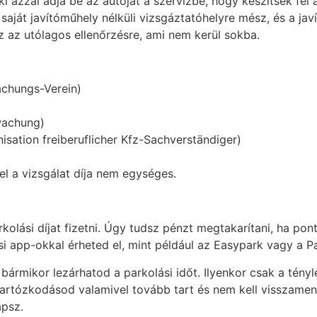
i azzal adja be az autóját a szervizbe, hogy készítsék fel 
saját javítóműhely nélküli vizsgáztatóhelyre mész, és a jav
z az utólagos ellenőrzésre, ami nem kerül sokba.
chungs-Verein)
wachung)
ation freiberuflicher Kfz-Sachverständiger)
vel a vizsgálat díja nem egységes.
olási díjat fizetni. Úgy tudsz pénzt megtakarítani, ha pont
si app-okkal érheted el, mint például az Easypark vagy a P
 bármikor lezárhatod a parkolási időt. Ilyenkor csak a tényl
a tartózkodásod valamivel tovább tart és nem kell visszam
apsz.