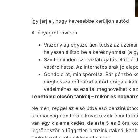
Így járj el, hogy kevesebbe kerüljön autód
A lényegről röviden
Viszonylag egyszerűen tudsz az üzemany
helyesen állítsd be a keréknyomást (a gy
Szinte minden szervizlátogatás előtt ér
vásárolhatsz. Az internetes árak jó ala
Gondold át, min spórolsz: Bár pénzbe ke
meghosszabbíthatod autód drága alkatré
védelméhez és ezáltal megnövelhetik az 
Lehetőleg olcs
ón tankolj – mikor
és hogyan?
Ne menj reggel az első útba eső benzinkúthoz
üzemanyagmonitora a következőkre mutat rá: 
van egy kis emelkedés, de este 5 és 8 óra kö
legtöbbször a független benzinkutaknál kapha
tankolásról szóló cikkben találtok.