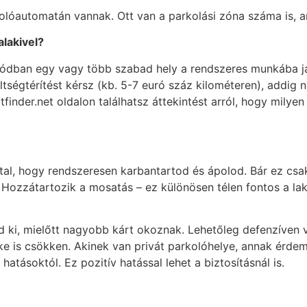
kolóautomatán vannak. Ott van a parkolási zóna száma is, am
alakivel?
tódban egy vagy több szabad hely a rendszeres munkába j
ségtérítést kérsz (kb. 5-7 euró száz kilométeren), addig ni
rtfinder.net oldalon találhatsz áttekintést arról, hogy mil
ltal, hogy rendszeresen karbantartod és ápolod. Bár ez cs
ozzátartozik a mosatás – ez különösen télen fontos a lakk
 ki, mielőtt nagyobb kárt okoznak. Lehetőleg defenzíven 
éke is csökken. Akinek van privát parkolóhelye, annak érdem
hatásoktól. Ez pozitív hatással lehet a biztosításnál is.