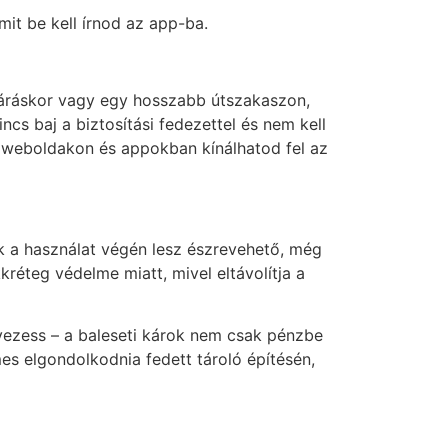
it be kell írnod az app-ba.
áráskor vagy egy hosszabb útszakaszon,
ncs baj a biztosítási fedezettel és nem kell
yen weboldakon és appokban kínálhatod fel az
ak a használat végén lesz észrevehető, még
réteg védelme miatt, mivel eltávolítja a
vezess – a baleseti károk nem csak pénzbe
es elgondolkodnia fedett tároló építésén,