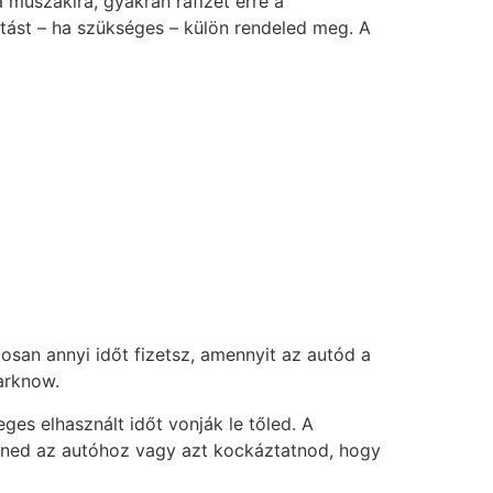
a műszakira, gyakran ráfizet erre a
ítást – ha szükséges – külön rendeled meg. A
osan annyi időt fizetsz, amennyit az autód a
arknow.
eges elhasznált időt vonják le tőled. A
enned az autóhoz vagy azt kockáztatnod, hogy