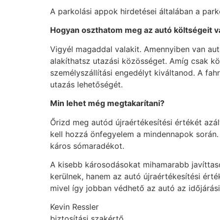
A parkolási appok hirdetései általában a par
Hogyan oszthatom meg az autó k
ö
lts
égeit v
Vigyél magaddal valakit. Amennyiben van au
alakíthatsz utazási közösséget. Amíg csak költ
személyszállítási engedélyt kiváltanod. A fah
utazás lehetőségét.
Min lehet m
ég megtakarí
tani?
Őrizd meg autód újraértékesítési értékét azá
kell hozzá önfegyelem a mindennapok során. H
káros sómaradékot.
A kisebb károsodásokat mihamarabb javíttasd
kerülnek, hanem az autó újraértékesítési ért
mivel így jobban védhető az autó az időjárási 
Kevin Ressler
biztosítási szakértő