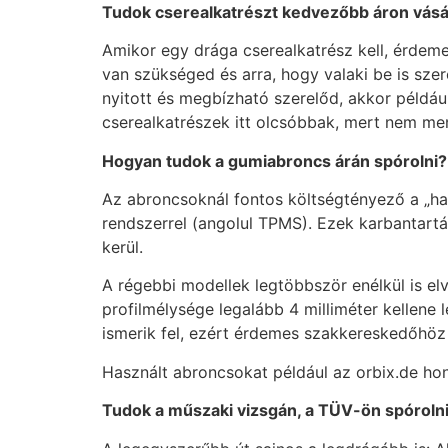
Tudok cserealkatr
észt kedvezőbb áron vás
Amikor egy drága cserealkatrész kell, érdem
van szükséged és arra, hogy valaki be is sze
nyitott és megbízható szerelőd, akkor például
cserealkatrészek itt olcsóbbak, mert nem me
Hogyan tudok a gumiabroncs árán sp
ó
rolni?
Az abroncsoknál fontos költségtényező a „ha
rendszerrel (angolul TPMS). Ezek karbantart
kerül.
A régebbi modellek legtöbbször enélkül is el
profilmélysége legalább 4 milliméter kellene
ismerik fel, ezért érdemes szakkereskedőhöz
Használt abroncsokat például az orbix.de honl
Tudok a műszaki vizsgán, a T
Ü
V-
ön sp
ó
roln