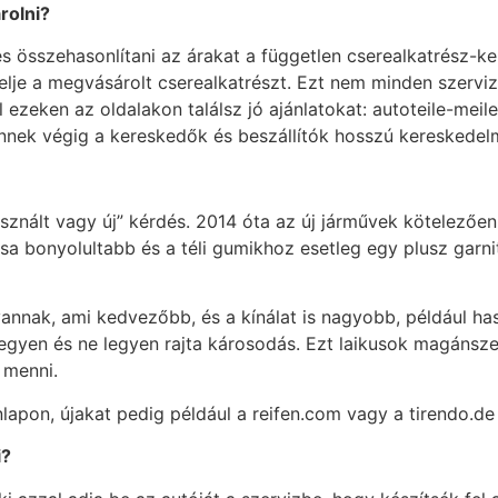
á
rolni?
es összehasonlítani az árakat a független cserealkatrész-
relje a megvásárolt cserealkatrészt. Ezt nem minden szervi
 ezeken az oldalakon találsz jó ajánlatokat: autoteile-meil
nnek végig a kereskedők és beszállítók hosszú kereskedelm
sznált vagy új” kérdés. 2014 óta az új járművek kötelező
ása bonyolultabb és a téli gumikhoz esetleg egy plusz gar
vannak, ami kedvezőbb, és a kínálat is nagyobb, például ha
 legyen és ne legyen rajta károsodás. Ezt laikusok magánsz
 menni.
apon, újakat pedig például a reifen.com vagy a tirendo.de 
i?