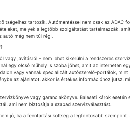
költségeihez tartozik. Autómentéssel nem csak az ADAC fog
ételeket, melyek a legtöbb szolgáltatást tartalmazzák, ami
 az autó még nem túl régi.
l?
ől vagy javításról – nem lehet kikerülni a rendszeres szer
nál egy olcsó műhely is szóba jöhet, amit az interneten egy
lon vagy vannak specializált autószerelő-portálok, mint p
nybe az ajánlatot, akkor is értékes információhoz jutsz, m
szervizkönyve vagy garanciakönyve. Baleseti károk esetén es
ál, ami nem biztosítja a szabad szervizválasztást.
nem jó, ha a fenntartási költség a legfontosabb szempont.