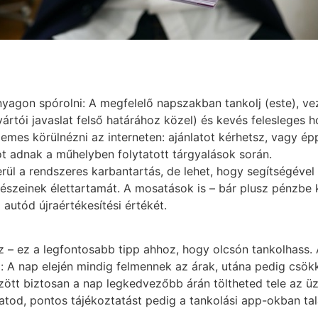
agon spórolni: A megfelelő napszakban tankolj (este), ve
ártói javaslat felső határához közel) és kevés felesleges 
demes körülnézni az interneten: ajánlatot kérhetsz, vagy ép
pot adnak a műhelyben folytatott tárgyalások során.
rül a rendszeres karbantartás, de lehet, hogy segítségével
szeinek élettartamát. A mosatások is – bár plusz pénzbe k
autód újraértékesítési értékét.
 – ez a legfontosabb tipp ahhoz, hogy olcsón tankolhass. 
A nap elején mindig felmennek az árak, utána pedig csök
zött biztosan a nap legkedvezőbb árán töltheted tele az ü
tod, pontos tájékoztatást pedig a tankolási app-okban talá