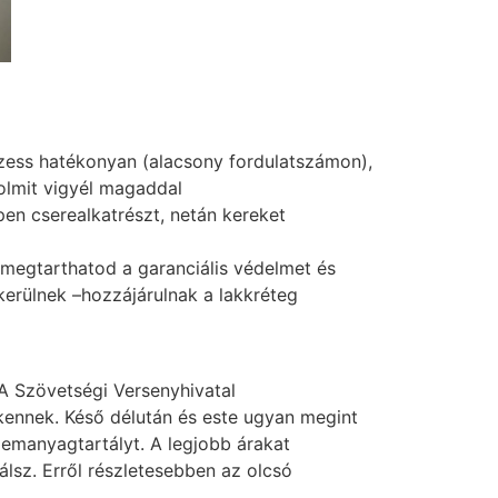
zess hatékonyan (alacsony fordulatszámon),
holmit vigyél magaddal
pen cserealkatrészt, netán kereket
 megtarthatod a garanciális védelmet és
erülnek –hozzájárulnak a lakkréteg
A Szövetségi Versenyhivatal
kennek. Késő délután és este ugyan megint
zemanyagtartályt. A legjobb árakat
lsz. Erről részletesebben az olcsó