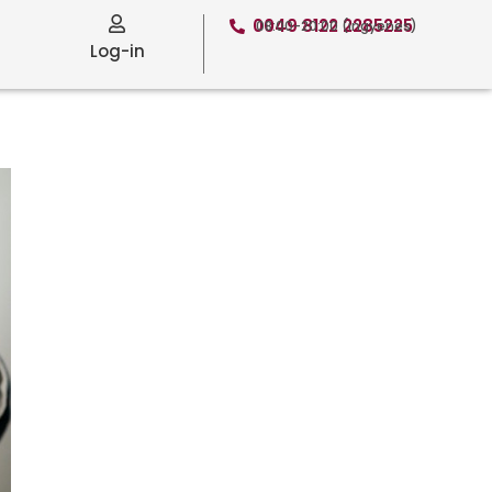
0049 8122 2285225
08:00-20:00 (ingyenes)
Log-in