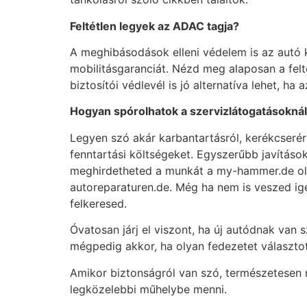
Felt
étlen legyek az ADAC tagja?
A meghibásodások elleni védelem is az autó 
mobilitásgaranciát. Nézd meg alaposan a felt
biztosítói védlevél is jó alternatíva lehet, ha
Hogyan sp
órolhatok a szervizlátogatásokná
Legyen szó akár karbantartásról, kerékcserér
fenntartási költségeket. Egyszerűbb javítások
meghirdetheted a munkát a my-hammer.de olda
autoreparaturen.de. Még ha nem is veszed igé
felkeresed.
Óvatosan járj el viszont, ha új autódnak van 
mégpedig akkor, ha olyan fedezetet választott
Amikor biztonságról van szó, természetesen 
legközelebbi műhelybe menni.