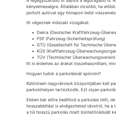
A legegyszerűbb út sajnos a legdrágább is: Ak
kényelmességre. Általában olcsóbb, ha előbb 
javított autóval egy hónapon belül visszamés
Itt végeznek műszaki vizsgákat:
Dekra (Deutscher Kraftfahrzeug-Überwa
FSP (Fahrzeug-Sicherheitsprüfung)
GTÜ (Gesellschaft für Technische Über
KÜS (Kraftfahrzeug-Überwachungsorganis
TÜV (Technischer Überwachungsverein)
Itt is érdemes az árakat összehasonlítani, mi
Hogyan tudok a parkolásnál spórolni?
Különösen nagyvárosok központjában kell park
parkolóhelyen tartózkodik. Ezt olyan parkolá
Ebben bár előre beállítod a parkolási időt, de
hosszabbítást is elvégezheted távolról, ha 
a túl hosszú parkolás miatt büntetőcédulát k