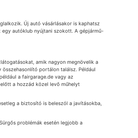
lalkozik. Új autó vásárlásakor is kaphatsz
t egy autóklub nyújtani szokott. A gépjármű-
vizlátogatásokat, amik nagyon megnövelik a
 összehasonlító portálon találsz. Például
éldául a fairgarage.de vagy az
ielőtt a hozzád közel levő műhelyt
etleg a biztosító is beleszól a javításokba,
 Sürgős problémák esetén legjobb a