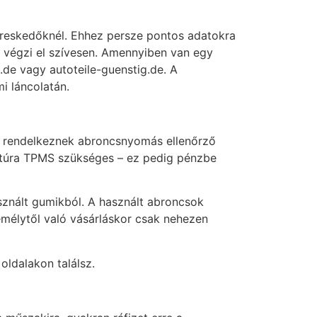
kereskedőknél. Ehhez persze pontos adatokra
z végzi el szívesen. Amennyiben van egy
e.de vagy autoteile-guenstig.de. A
i láncolatán.
en rendelkeznek abroncsnyomás ellenőrző
nitúra TPMS szükséges – ez pedig pénzbe
sznált gumikból. A használt abroncsok
emélytől való vásárláskor csak nehezen
oldalakon találsz.