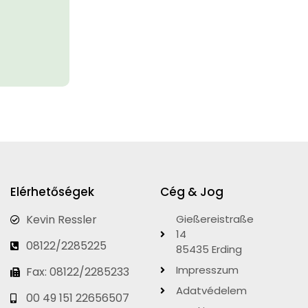
Elérhetőségek
Cég & Jog
Kevin Ressler
Gießereistraße
14
08122/2285225
85435 Erding
Impresszum
Fax: 08122/2285233
Adatvédelem
00 49 151 22656507