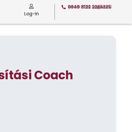
0049 8122 2285225
08:00-20:00 (ingyenes)
Log-in
sítási Coach