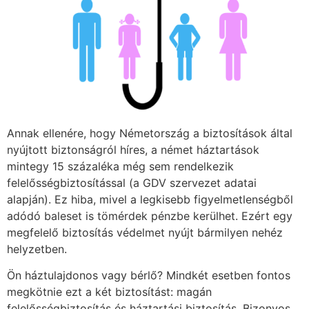
Annak ellenére, hogy Németország a biztosítások által
nyújtott biztonságról híres, a német háztartások
mintegy 15 százaléka még sem rendelkezik
felelősségbiztosítással (a GDV szervezet adatai
alapján). Ez hiba, mivel a legkisebb figyelmetlenségből
adódó baleset is tömérdek pénzbe kerülhet. Ezért egy
megfelelő biztosítás védelmet nyújt bármilyen nehéz
helyzetben.
Ön háztulajdonos vagy bérlő? Mindkét esetben fontos
megkötnie ezt a két biztosítást: magán
felelősségbiztosítás és háztartási biztosítás. Bizonyos