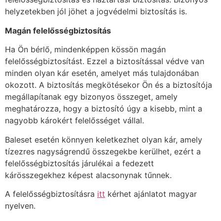
helyzetekben jól jöhet a jogvédelmi biztosítás is.
Magán felelősségbiztosítás
Ha Ön bérlő, mindenképpen kössön magán
felelősségbiztosítást. Ezzel a biztosítással védve van
minden olyan kár esetén, amelyet más tulajdonában
okozott. A biztosítás megkötésekor Ön és a biztosítója
megállapítanak egy bizonyos összeget, amely
meghatározza, hogy a biztosító úgy a kisebb, mint a
nagyobb károkért felelősséget vállal.
Baleset esetén könnyen keletkezhet olyan kár, amely
tízezres nagyságrendű összegekbe kerülhet, ezért a
felelősségbiztosítás járulékai a fedezett
kárösszegekhez képest alacsonynak tűnnek.
A felelősségbiztosításra
itt
kérhet ajánlatot magyar
nyelven.