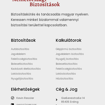
Biztosításkötés és tanácsadás magyar nyelven.
Keressen minket bizalommal valamennyi
biztosítási területtel kapcsolatban.
Biztosítások
Kalkulátorok
Autóbiztosítás
Gépjármű biztosítás
Jogvédelem
Jogvédelem biztosítás
Felelősségbiztosítás
Nyugdíj biztosítás
Balesetbiztosítás
Balesetbiztosítás
Kockázati életbiztosítás
Felelősségbiztosítás
Lakásbiztosítás
Lakásbiztosítás
Nyugdíjbiztosítás
Házbiztosítás
Elérhetőségek
Cég & Jog
Kevin Ressler
Gießereistraße 14
85435 Erding
08122/2285225