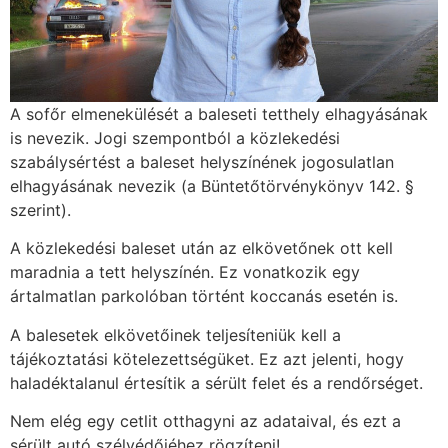
A sofőr elmenekülését a baleseti tetthely elhagyásának
is nevezik. Jogi szempontból a közlekedési
szabálysértést a baleset helyszínének jogosulatlan
elhagyásának nevezik (a Büntetőtörvénykönyv 142. §
szerint).
A közlekedési baleset után az elkövetőnek ott kell
maradnia a tett helyszínén. Ez vonatkozik egy
ártalmatlan parkolóban történt koccanás esetén is.
A balesetek elkövetőinek teljesíteniük kell a
tájékoztatási kötelezettségüket. Ez azt jelenti, hogy
haladéktalanul értesítik a sérült felet és a rendőrséget.
Nem elég egy cetlit otthagyni az adataival, és ezt a
sérült autó szélvédőjéhez rögzíteni!