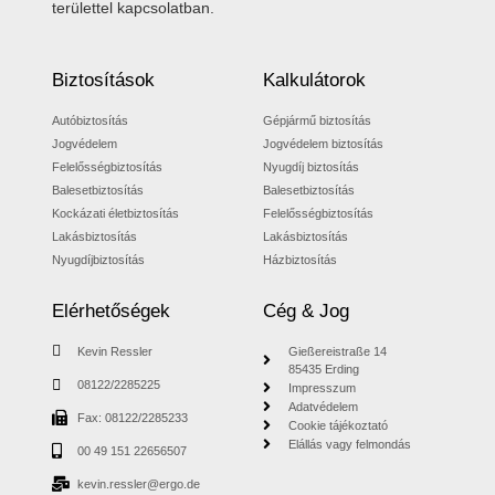
területtel kapcsolatban.
Biztosítások
Kalkulátorok
Autóbiztosítás
Gépjármű biztosítás
Jogvédelem
Jogvédelem biztosítás
Felelősségbiztosítás
Nyugdíj biztosítás
Balesetbiztosítás
Balesetbiztosítás
Kockázati életbiztosítás
Felelősségbiztosítás
Lakásbiztosítás
Lakásbiztosítás
Nyugdíjbiztosítás
Házbiztosítás
Elérhetőségek
Cég & Jog
Kevin Ressler
Gießereistraße 14
85435 Erding
08122/2285225
Impresszum
Adatvédelem
Fax: 08122/2285233
Cookie tájékoztató
Elállás vagy felmondás
00 49 151 22656507
kevin.ressler@ergo.de