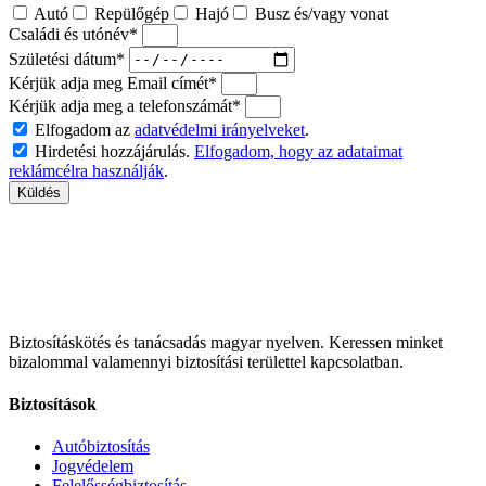
Autó
Repülőgép
Hajó
Busz és/vagy vonat
Családi és utónév*
Születési dátum*
Kérjük adja meg Email címét*
Kérjük adja meg a telefonszámát*
Elfogadom az
adatvédelmi irányelveket
.
Hirdetési hozzájárulás.
Elfogadom, hogy az adataimat
reklámcélra használják
.
Küldés
Biztosításkötés és tanácsadás magyar nyelven.
Keressen minket
bizalommal valamennyi biztosítási területtel kapcsolatban.
Biztosítások
Autóbiztosítás
Jogvédelem
Felelősségbiztosítás