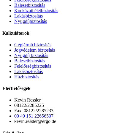
Balesetbiztosítás
Kockázati életbiztosítás
Lakásbiztosítás
Nyugdíjbiztosítás
Kalkulátorok
Gépjármű biztosítás
Jogvédelem biztosítás
Nyugdíj biztosítás
Balesetbiztosítás
Felelősségbiztosítás
Lakásbiztosítás
Házbiztosítás
Elérhetőségek
Kevin Ressler
08122/2285225
Fax: 08122/2285233
00 49 151 22656507
kevin.ressler@ergo.de