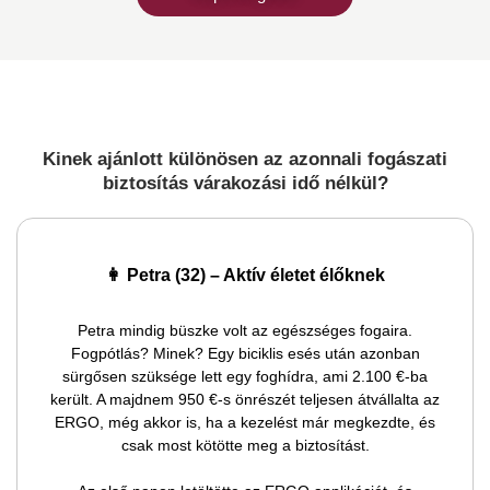
Kinek ajánlott különösen az azonnali fogászati
biztosítás várakozási idő nélkül?
👩 Petra (32) – Aktív életet élőknek
Petra mindig büszke volt az egészséges fogaira.
Fogpótlás? Minek? Egy biciklis esés után azonban
sürgősen szüksége lett egy foghídra, ami 2.100 €-ba
került. A majdnem 950 €-s önrészét teljesen átvállalta az
ERGO, még akkor is, ha a kezelést már megkezdte, és
csak most kötötte meg a biztosítást.