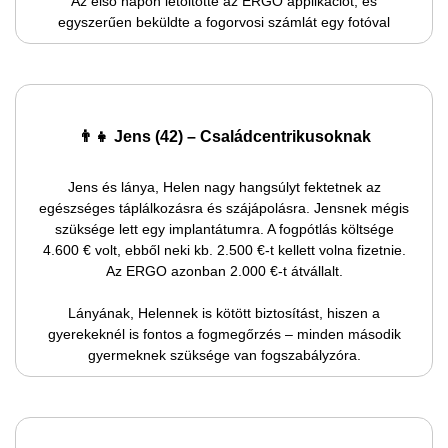
Az első napon letöltötte az ERGO applikációt, és
egyszerűen beküldte a fogorvosi számlát egy fotóval
👨‍👧 Jens (42) – Családcentrikusoknak
Jens és lánya, Helen nagy hangsúlyt fektetnek az
egészséges táplálkozásra és szájápolásra. Jensnek mégis
szüksége lett egy implantátumra. A fogpótlás költsége
4.600 € volt, ebből neki kb. 2.500 €-t kellett volna fizetnie.
Az ERGO azonban 2.000 €-t átvállalt.
Lányának, Helennek is kötött biztosítást, hiszen a
gyerekeknél is fontos a fogmegőrzés – minden második
gyermeknek szüksége van fogszabályzóra.