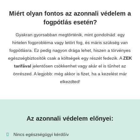
Miért olyan fontos az azonnali védelem a
fogpótlás esetén?
Gyakran gyorsabban megtörténik, mint gondolnád: egy
hirtelen fogprobléma vagy letört fog, és máris szükség van
fogpótlásra. Ez pedig nagyon drága lehet, hiszen a törvényes
egészségbiztosítók csak a költségek egy részét fedezik. A
ZEK
tarifával
jelentősen csökkenhet vagy akár el is tűnhet az
önrészed. A legjobb: még akkor is fizet, ha a kezelést már
elkezdted!
Az azonnali védelem előnyei:
Nincs egészségügyi kérdőív