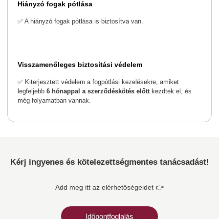
Hiányzó fogak pótlása
✅ A hiányzó fogak pótlása is biztosítva van.
Visszamenőleges biztosítási védelem
✅ Kiterjesztett védelem a fogpótlási kezelésekre, amiket
legfeljebb
6 h
ó
nappal a szerződ
é
sk
ö
t
é
s el
őtt
kezdtek el, és
még folyamatban vannak.
Kérj ingyenes és kötelezettségmentes tanácsadást!
Add meg itt az elérhetőségeidet 👉
Időpontfoglalás