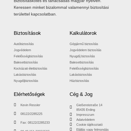
Biztosításkötés és tanácsadás magyar nyelven.
Keressen minket bizalommal valamennyi biztosítási
területtel kapcsolatban.
Biztosítások
Kalkulátorok
Autóbiztosítás
Gépjármű biztosítás
Jogvédelem
Jogvédelem biztosítás
Felelősségbiztosítás
Nyugdíj biztosítás
Balesetbiztosítás
Balesetbiztosítás
Kockázati életbiztosítás
Felelősségbiztosítás
Lakásbiztosítás
Lakásbiztosítás
Nyugdíjbiztosítás
Házbiztosítás
Elérhetőségek
Cég & Jog
Kevin Ressler
Gießereistraße 14
85435 Erding
08122/2285225
Impresszum
Adatvédelem
Fax: 08122/2285233
Cookie tájékoztató
Elállás vagy felmondás