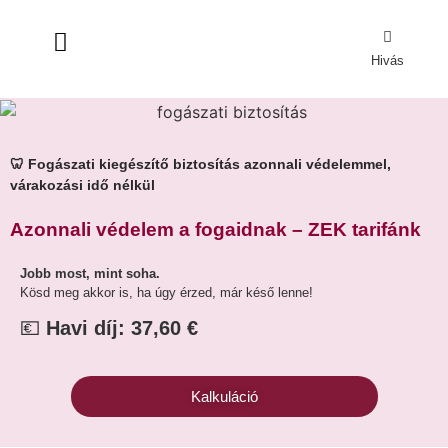
Hivás
🦷 Fogászati kiegészítő biztosítás azonnali védelemmel,
várakozási idő nélkül
Azonnali védelem a fogaidnak – ZEK tarifánk
Jobb most, mint soha.
Kösd meg akkor is, ha úgy érzed, már késő lenne!
💶
Havi díj: 37,60
€
Kalkuláció