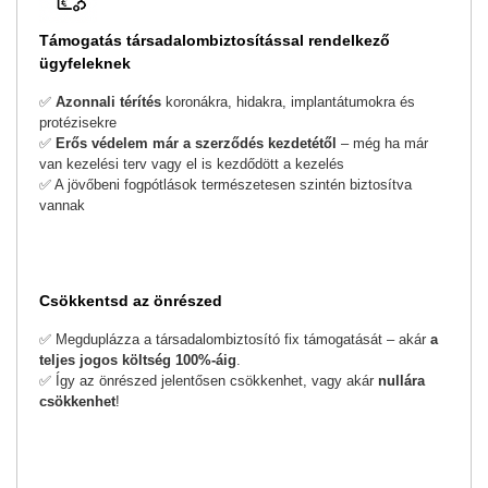
Támogatás társadalombiztosítással rendelkező
ügyfeleknek
✅
Azonnali t
é
rít
é
s
koronákra, hidakra, implantátumokra és
protézisekre
✅
Er
ős v
é
delem már a szerződ
é
s kezdet
é
től
– még ha már
van kezelési terv vagy el is kezdődött a kezelés
✅ A jövőbeni fogpótlások természetesen szintén biztosítva
vannak
Csökkentsd az önrészed
✅ Megduplázza a társadalombiztosító fix támogatását – akár
a
teljes jogos k
ö
lts
é
g 100%-áig
.
✅ Így az önrészed jelentősen csökkenhet, vagy akár
null
ára
cs
ö
kkenhet
!