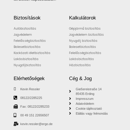
Biztosítások
Kalkulátorok
Autóbiztosítás
Gépjármű biztosítás
Jogvédelem
Jogvédelem biztosítás
Felelősségbiztosítás
Nyugdíj biztosítás
Balesetbiztosítás
Balesetbiztosítás
Kockázati életbiztosítás
Felelősségbiztosítás
Lakásbiztosítás
Lakásbiztosítás
Nyugdíjbiztosítás
Házbiztosítás
Elérhetőségek
Cég & Jog
Kevin Ressler
Gießereistraße 14
85435 Erding
08122/2285225
Impresszum
Adatvédelem
Fax: 08122/2285233
Cookie tájékoztató
Elállás vagy felmondás
00 49 151 22656507
kevin.ressler@ergo.de