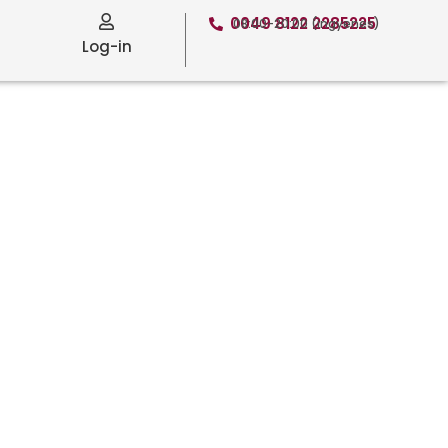
0049 8122 2285225
08:00-20:00 (ingyenes)
Log-in