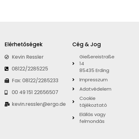
Elérhetőségek
Cég & Jog
Kevin Ressler
Gießereistraße
14
08122/2285225
85435 Erding
Impresszum
Fax: 08122/2285233
Adatvédelem
00 49 151 22656507
Cookie
kevin.ressler@ergo.de
tájékoztató
Elállás vagy
felmondás