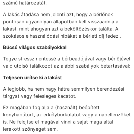
számú határozatát.
A lakás átadása nem jelenti azt, hogy a bérlőnek
pontosan ugyanolyan állapotban kell visszaadnia a
lakást, mint ahogyan azt a beköltözéskor találta. A
szokásos elhasználódási hibákat a bérleti díj fedezi.
Búcsú világos szabályokkal
Tegye stresszmentessé a bérbeadójával vagy bérlőjével
való utolsó találkozót az alábbi szabályok betartásával:
Teljesen ürítse ki a lakást
A legjobb, ha nem hagy hátra semmilyen berendezési
tárgyat vagy felesleges kacatot.
Ez magában foglalja a (használt) beépített
konyhabútort, az erkélyburkolatot vagy a napellenzőket
is. Ne felejtse el magával vinni a saját maga által
lerakott szőnyeget sem.