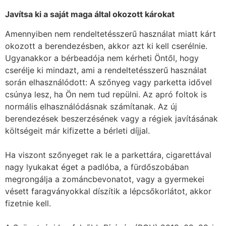
Javítsa ki a saját maga által okozott károkat
Amennyiben nem rendeltetésszerű használat miatt kárt
okozott a berendezésben, akkor azt ki kell cserélnie.
Ugyanakkor a bérbeadója nem kérheti Öntől, hogy
cserélje ki mindazt, ami a rendeltetésszerű használat
során elhasználódott: A szőnyeg vagy parketta idővel
csúnya lesz, ha Ön nem tud repülni. Az apró foltok is
normális elhasználódásnak számítanak. Az új
berendezések beszerzésének vagy a régiek javításának
költségeit már kifizette a bérleti díjjal.
Ha viszont szőnyeget rak le a parkettára, cigarettával
nagy lyukakat éget a padlóba, a fürdőszobában
megrongálja a zománcbevonatot, vagy a gyermekei
vésett faragványokkal díszítik a lépcsőkorlátot, akkor
fizetnie kell.