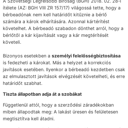
A Szövetségi Legfelsőbb Bíróság (BGH) 2018. 02. 28-i
ítélete (AZ: BGH VIII ZR 157/17) világossá tette, hogy a
bérbeadónak nem kell határidőt kitűznie a bérlő
számára a károk elhárítására. Azonnal kártérítést
követelhet. A bérbeadó szabadon dönthet arról, hogy a
bérlőtől a kár kijavítását vagy a kár megtérítését
követeli.
Bizonyos esetekben a
személyi felelősségbiztosítása
is fedezheti a károkat. Más a helyzet a korrekciós
javítások esetében. Ilyenkor a bérbeadó kezdetben csak
az elmulasztott javítások elvégzését követelheti, és erre
határidőt szabhat.
Tiszta állapotban adja át a szobákat
Függetlenül attól, hogy a szerződési záradékokban
miben állapodtak meg: A lakást üresen és felületesen
megtisztítva kell átadni.