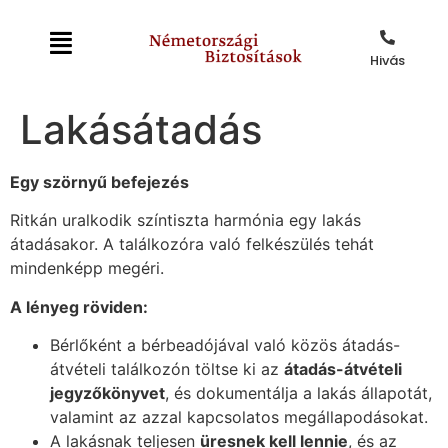
Hivás
Lakásátadás
Egy szörnyű befejezés
Ritkán uralkodik színtiszta harmónia egy lakás
átadásakor. A találkozóra való felkészülés tehát
mindenképp megéri.
A lényeg röviden:
Bérlőként a bérbeadójával való közös átadás-
átvételi találkozón töltse ki az
átadás-átvételi
jegyzőkönyvet
, és dokumentálja a lakás állapotát,
valamint az azzal kapcsolatos megállapodásokat.
A lakásnak teljesen
üresnek kell lennie
, és az