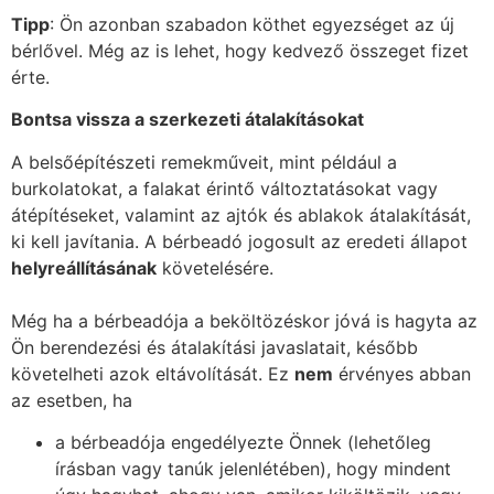
Tipp
: Ön azonban szabadon köthet egyezséget az új
bérlővel. Még az is lehet, hogy kedvező összeget fizet
érte.
Bontsa vissza a szerkezeti átalakításokat
A belsőépítészeti remekműveit, mint például a
burkolatokat, a falakat érintő változtatásokat vagy
átépítéseket, valamint az ajtók és ablakok átalakítását,
ki kell javítania. A bérbeadó jogosult az eredeti állapot
helyreállításának
követelésére.
Még ha a bérbeadója a beköltözéskor jóvá is hagyta az
Ön berendezési és átalakítási javaslatait, később
követelheti azok eltávolítását. Ez
nem
érvényes abban
az esetben, ha
a bérbeadója engedélyezte Önnek (lehetőleg
írásban vagy tanúk jelenlétében), hogy mindent