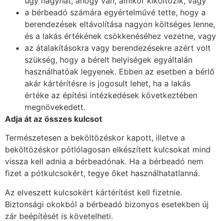
úgy hagyhat, ahogy van, amikor kiköltözik, vagy
a bérbeadó számára egyértelművé tette, hogy a
berendezések eltávolítása nagyon költséges lenne,
és a lakás értékének csökkenéséhez vezetne, vagy
az átalakításokra vagy berendezésekre azért volt
szükség, hogy a bérelt helyiségek egyáltalán
használhatóak legyenek. Ebben az esetben a bérlő
akár kártérítésre is jogosult lehet, ha a lakás
értéke az építési intézkedések következtében
megnövekedett.
Adja át az összes kulcsot
Természetesen a beköltözéskor kapott, illetve a
beköltözéskor pótlólagosan elkészített kulcsokat mind
vissza kell adnia a bérbeadónak. Ha a bérbeadó nem
fizet a pótkulcsokért, tegye őket használhatatlanná.
Az elveszett kulcsokért kártérítést kell fizetnie.
Biztonsági okokból a bérbeadó bizonyos esetekben új
zár beépítését is követelheti.