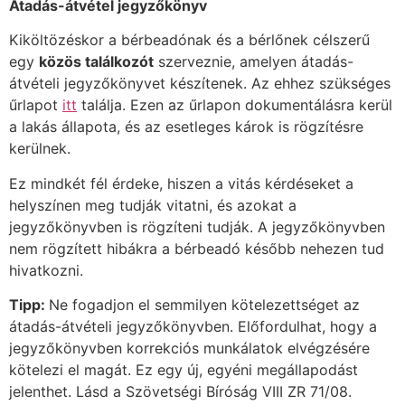
Átadás-átvétel jegyzőkönyv
Kiköltözéskor a bérbeadónak és a bérlőnek célszerű
egy
közös találkozót
szerveznie, amelyen átadás-
átvételi jegyzőkönyvet készítenek. Az ehhez szükséges
űrlapot
itt
találja. Ezen az űrlapon dokumentálásra kerül
a lakás állapota, és az esetleges károk is rögzítésre
kerülnek.
Ez mindkét fél érdeke, hiszen a vitás kérdéseket a
helyszínen meg tudják vitatni, és azokat a
jegyzőkönyvben is rögzíteni tudják. A jegyzőkönyvben
nem rögzített hibákra a bérbeadó később nehezen tud
hivatkozni.
Tipp:
Ne fogadjon el semmilyen kötelezettséget az
átadás-átvételi jegyzőkönyvben. Előfordulhat, hogy a
jegyzőkönyvben korrekciós munkálatok elvégzésére
kötelezi el magát. Ez egy új, egyéni megállapodást
jelenthet. Lásd a Szövetségi Bíróság VIII ZR 71/08.