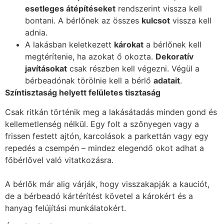
esetleges átépítéseket
rendszerint vissza kell
bontani. A bérlőnek az összes
kulcsot
vissza kell
adnia.
A lakásban keletkezett
károkat
a bérlőnek kell
megtérítenie, ha azokat ő okozta.
Dekoratív
javításokat
csak részben kell végezni. Végül a
bérbeadónak törölnie kell a bérlő
adatait
.
Színtisztaság helyett felületes tisztaság
Csak ritkán történik meg a lakásátadás minden gond és
kellemetlenség nélkül. Egy folt a szőnyegen vagy a
frissen festett ajtón, karcolások a parkettán vagy egy
repedés a csempén – mindez elegendő okot adhat a
főbérlővel való vitatkozásra.
A bérlők már alig várják, hogy visszakapják a kauciót,
de a bérbeadó kártérítést követel a károkért és a
hanyag felújítási munkálatokért.