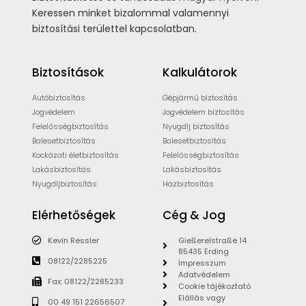
Keressen minket bizalommal valamennyi
biztosítási területtel kapcsolatban.
Biztosítások
Kalkulátorok
Autóbiztosítás
Gépjármű biztosítás
Jogvédelem
Jogvédelem biztosítás
Felelősségbiztosítás
Nyugdíj biztosítás
Balesetbiztosítás
Balesetbiztosítás
Kockázati életbiztosítás
Felelősségbiztosítás
Lakásbiztosítás
Lakásbiztosítás
Nyugdíjbiztosítás
Házbiztosítás
Elérhetőségek
Cég & Jog
Kevin Ressler
Gießereistraße 14
85435 Erding
08122/2285225
Impresszum
Adatvédelem
Fax: 08122/2285233
Cookie tájékoztató
Elállás vagy
00 49 151 22656507