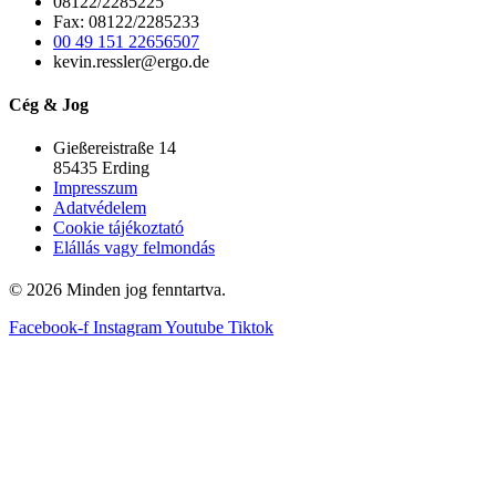
08122/2285225
Fax: 08122/2285233
00 49 151 22656507
kevin.ressler@ergo.de
Cég & Jog
Gießereistraße 14
85435 Erding
Impresszum
Adatvédelem
Cookie tájékoztató
Elállás vagy felmondás
© 2026 Minden jog fenntartva.
Facebook-f
Instagram
Youtube
Tiktok