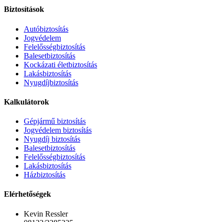
Biztosítások
Autóbiztosítás
Jogvédelem
Felelősségbiztosítás
Balesetbiztosítás
Kockázati életbiztosítás
Lakásbiztosítás
Nyugdíjbiztosítás
Kalkulátorok
Gépjármű biztosítás
Jogvédelem biztosítás
Nyugdíj biztosítás
Balesetbiztosítás
Felelősségbiztosítás
Lakásbiztosítás
Házbiztosítás
Elérhetőségek
Kevin Ressler