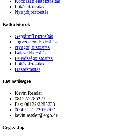
Kockázati életbiztosítás
Lakásbiztosítás
Nyugdíjbiztosítás
Kalkulátorok
Gépjármű biztosítás
Jogvédelem biztosítás
Nyugdíj biztosítás
Balesetbiztosítás
Felelősségbiztosítás
Lakásbiztosítás
Házbiztosítás
Elérhetőségek
Kevin Ressler
08122/2285225
Fax: 08122/2285233
00 49 151 22656507
kevin.ressler@ergo.de
Cég & Jog