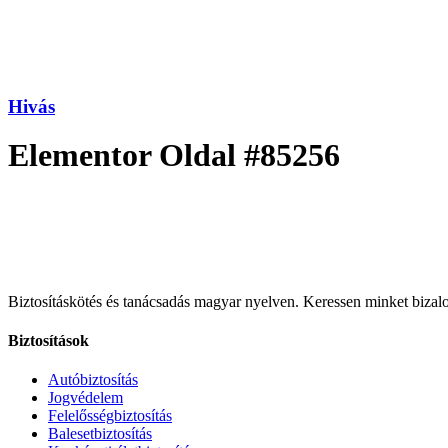
Hivás
Elementor Oldal #85256
Biztosításkötés és tanácsadás magyar nyelven.
Keressen minket bizalo
Biztosítások
Autóbiztosítás
Jogvédelem
Felelősségbiztosítás
Balesetbiztosítás