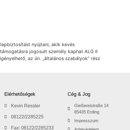
apbiztosítást nyújtani, akik kevés
támogatásra jogosult személy kaphat ALG II
igényelhető, az ún. „általános szabályok” rész
Elérhetőségek
Cég & Jog
Gießereistraße 14
Kevin Ressler
85435 Erding
08122/2285225
Impresszum
Fax: 08122/2285233
Adatvédelem