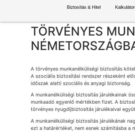
Biztosítás & Hitel
Kalkuláto
TÖRVÉNYES MUNK
NÉMETORSZÁGB
A törvényes munkanélküliségi biztosítás köt
A szociális biztosítási rendszer részeként e
időszak alatti szociális és anyagi biztonság.
A munkanélküliségi biztosítás járulékainak ö
munkaadó egyenlő mértékben fizet. A biztosí
törvényes nyugdíjbiztosítás járulékaival együ
A munkanélküliségi biztosítás járulékának na
ezt a határértéket, nem esnek számításba a m