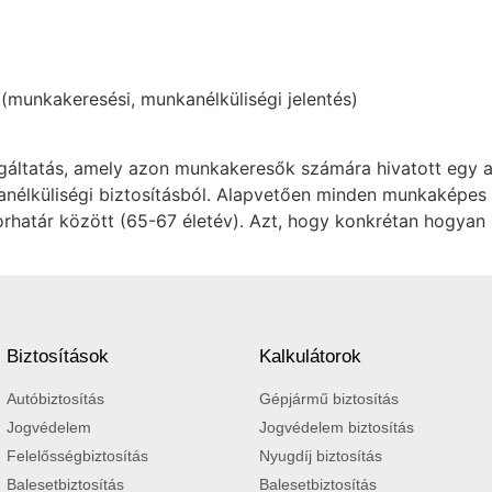
(munkakeresési, munkanélküliségi jelentés)
lgáltatás, amely azon munkakeresők számára hivatott egy al
nélküliségi biztosításból. Alapvetően minden munkaképes 
korhatár között (65-67 életév). Azt, hogy konkrétan hogyan 
Biztosítások
Kalkulátorok
Autóbiztosítás
Gépjármű biztosítás
Jogvédelem
Jogvédelem biztosítás
Felelősségbiztosítás
Nyugdíj biztosítás
Balesetbiztosítás
Balesetbiztosítás