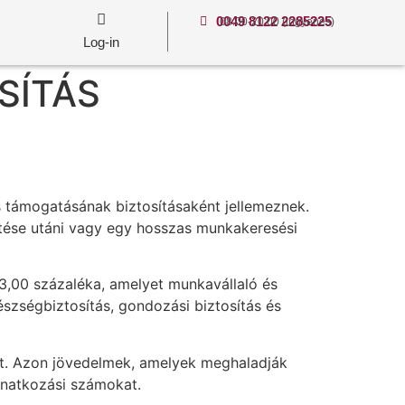
0049 8122 2285225
08:00-20:00 (ingyenes)
Log-in
SÍTÁS
s támogatásának biztosításaként jellemeznek.
sztése utáni vagy egy hosszas munkakeresési
 3,00 százaléka, amelyet munkavállaló és
szségbiztosítás, gondozási biztosítás és
ott. Azon jövedelmek, amelyek meghaladják
onatkozási számokat.