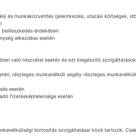
si és munkaközvetítés (jelentkezési, utazási költségek, stb
l
i beilleszkedés érdekében
enység elkezdése esetén
ben való részvétel esetén és ezt kiegészítő szolgáltatások
tén, részleges munkanélküli segély részleges munkanélkülis
sés esetén
adó fizetésképtelensége esetén
kanélküliségi biztosítás szolgáltatásai közé tartozik. Csak 