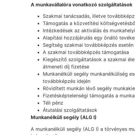
A munkavállal
ó
ra vonatkoz
ó
szolgáltatások
Szakmai tanácsadás, illetve továbbképzé
Támogatás a közvetítési költségvetésbő
Intézkedések az aktiválás és munkahely
Alapítási hozzájárulás egy önálló tevék
Segítség szakmai továbbképzés esetén
A szakmai továbbképzés támogatása
Kiegészítő szolgáltatások a szakmai élet
átmeneti díj fizetése
Munkanélküli segély munkanélküliség ese
továbbképzés idején
Rövidített munkán lévő segély munkakie
Fizetésképtelenségi támogatás a munka
Téli pénz
Átutalási szolgáltatások
Munkan
é
lkü
li seg
é
ly (ALG I)
A munkanélküli segély (ALG I) a törvényes mun