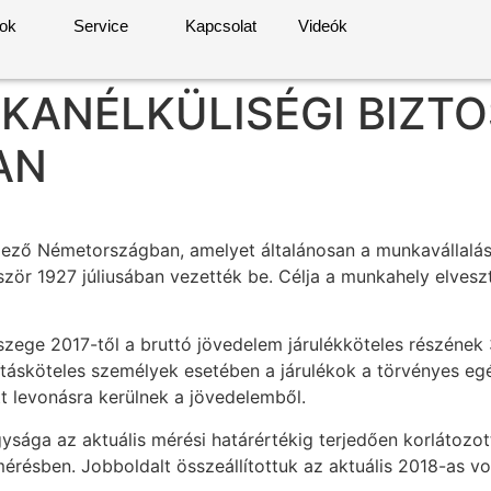
rok
Service
Kapcsolat
Videók
ANÉLKÜLISÉGI BIZTO
AN
elező Németországban, amelyet általánosan a munkavállalá
lőször 1927 júliusában vezették be. Célja a munkahely elve
sszege 2017-től a bruttó jövedelem járulékköteles részének
tásköteles személyek esetében a járulékok a törvényes egé
tt levonásra kerülnek a jövedelemből.
gysága az aktuális mérési határértékig terjedően korlátoz
érésben. Jobboldalt összeállítottuk az aktuális 2018-as v