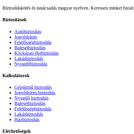
Biztosításkötés és tanácsadás magyar nyelven.
Keressen minket bizalo
Biztosítások
Autóbiztosítás
Jogvédelem
Felelősségbiztosítás
Balesetbiztosítás
Kockázati életbiztosítás
Lakásbiztosítás
Nyugdíjbiztosítás
Kalkulátorok
Gépjármű biztosítás
Jogvédelem biztosítás
Nyugdíj biztosítás
Balesetbiztosítás
Felelősségbiztosítás
Lakásbiztosítás
Házbiztosítás
Elérhetőségek