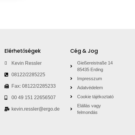
Elérhetőségek
Cég & Jog
Gießereistraße 14
Kevin Ressler
85435 Erding
08122/2285225
Impresszum
Fax: 08122/2285233
Adatvédelem
Cookie tájékoztató
00 49 151 22656507
Elállás vagy
kevin.ressler@ergo.de
felmondás