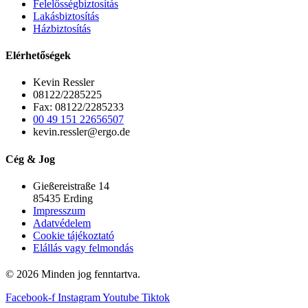
Felelősségbiztosítás
Lakásbiztosítás
Házbiztosítás
Elérhetőségek
Kevin Ressler
08122/2285225
Fax: 08122/2285233
00 49 151 22656507
kevin.ressler@ergo.de
Cég & Jog
Gießereistraße 14
85435 Erding
Impresszum
Adatvédelem
Cookie tájékoztató
Elállás vagy felmondás
© 2026 Minden jog fenntartva.
Facebook-f
Instagram
Youtube
Tiktok