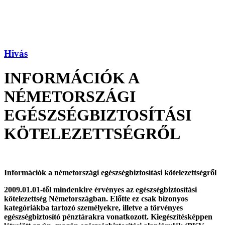
Hivás
INFORMÁCIÓK A
NÉMETORSZÁGI
EGÉSZSÉGBIZTOSÍTÁSI
KÖTELEZETTSÉGRŐL
Inform
áci
ó
k a n
é
metországi eg
é
szs
é
gbiztosítási k
ö
telezetts
é
gről
2009.01.01-től mindenkire
é
rv
é
nyes az eg
é
szs
é
gbiztosítási
k
ö
telezetts
é
g N
é
metországban. Előtte ez csak bizonyos
kateg
ó
riákba tartoz
ó
szem
é
lyekre, illetve a t
ö
rv
é
nyes
eg
é
szs
é
gbiztosít
ó
p
é
nzt
árakra vonatkozott. Kieg
é
szít
é
sk
é
ppen