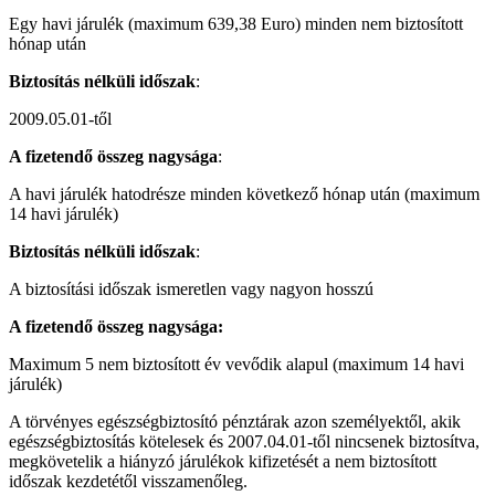
Egy havi járulék (maximum 639,38 Euro) minden nem biztosított
hónap után
Biztosítás n
é
lküli időszak
:
2009.05.01-től
A fizetendő összeg nagysága
:
A havi járulék hatodrésze minden következő hónap után (maximum
14 havi járulék)
Biztosítás n
é
lküli időszak
:
A biztosítási időszak ismeretlen vagy nagyon hosszú
A fizetendő összeg nagysága:
Maximum 5 nem biztosított év vevődik alapul (maximum 14 havi
járulék)
A törvényes egészségbiztosító pénztárak azon személyektől, akik
egészségbiztosítás kötelesek és 2007.04.01-től nincsenek biztosítva,
megkövetelik a hiányzó járulékok kifizetését a nem biztosított
időszak kezdetétől visszamenőleg.