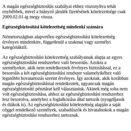
A magán egészségbiztosítás szabályai ehhez viszonyítva tehát
enyhébbek, mivel a hiányzó járulék fizetésének kötelezettsége csak
2009.02.01-ig megy vissza.
Eg
é
szs
é
gbiztosítási k
ö
telezetts
é
g mindenki számára
Németországban alapvetően egészségbiztosítási kötelezettség
érvényes mindenkire, függetlenül a szakmai vagy személyi
kategóriáktól.
Az egészségbiztosítási kötelezettség szabályainak alapja az egyes
egészségbiztosítási rendszerhez való besorolás. Azokra a
személyekre, akik nem rendelkeznek érvényes biztosítással, ez a
besorolás a két egészségbiztosítási rendszer valamelyikéhez való
legutóbbi hovatartozás szerint érvényes. Így azoknak, akik korábban
magán egészségbiztosítással rendelkeztek, ugyancsak magán
egészségbiztosító pénztárat kell választaniuk. Akinek még soha nem
volt egészségbiztosítása, ahhoz az egészségbiztosítási rendszerhez
lesz besorolva, amelyhez a foglalkozása által tartozik (nyugdíjasok
és diákok is). Az egészségbiztosítási kötelezettség alapján a saját
céggel rendelkező személyek, szabadúszók és hivatalnokok a magán
egészségbiztosítási rendszerhez tartoznak.