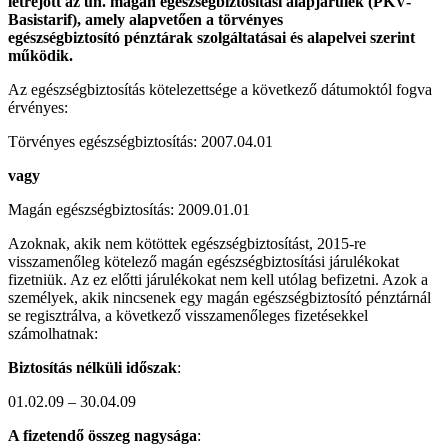
l
é
trej
ö
tt az ún. magán eg
é
szs
é
gbiztosítási alapjárul
é
k (PKV-
Basistarif), amely alapvetően a t
ö
rv
é
nyes
eg
é
szs
é
gbiztosít
ó
p
é
nzt
árak szolgáltatásai
é
s alapelvei szerint
műk
ö
dik.
Az egészségbiztosítás kötelezettsége a következő dátumoktól fogva
érvényes:
Törvényes egészségbiztosítás: 2007.04.01
vagy
Magán egészségbiztosítás: 2009.01.01
Azoknak, akik nem kötöttek egészségbiztosítást, 2015-re
visszamenőleg kötelező magán egészségbiztosítási járulékokat
fizetniük. Az ez előtti járulékokat nem kell utólag befizetni. Azok a
személyek, akik nincsenek egy magán egészségbiztosító pénztárnál
se regisztrálva, a következő visszamenőleges fizetésekkel
számolhatnak:
Biztosítás n
é
lküli időszak
:
01.02.09 – 30.04.09
A fizetendő összeg nagysága
: