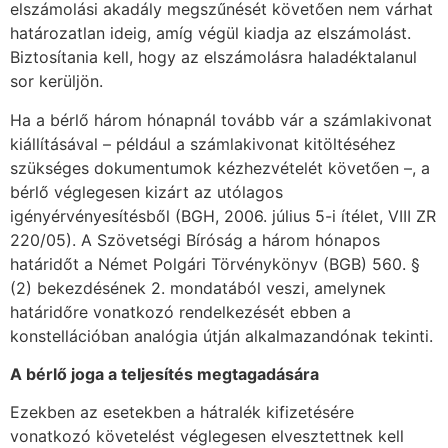
elszámolási akadály megszűnését követően nem várhat
határozatlan ideig, amíg végül kiadja az elszámolást.
Biztosítania kell, hogy az elszámolásra haladéktalanul
sor kerüljön.
Ha a bérlő három hónapnál tovább vár a számlakivonat
kiállításával – például a számlakivonat kitöltéséhez
szükséges dokumentumok kézhezvételét követően –, a
bérlő véglegesen kizárt az utólagos
igényérvényesítésből (BGH, 2006. július 5-i ítélet, VIII ZR
220/05). A Szövetségi Bíróság a három hónapos
határidőt a Német Polgári Törvénykönyv (BGB) 560. §
(2) bekezdésének 2. mondatából veszi, amelynek
határidőre vonatkozó rendelkezését ebben a
konstellációban analógia útján alkalmazandónak tekinti.
A bérlő joga a teljesítés megtagadására
Ezekben az esetekben a hátralék kifizetésére
vonatkozó követelést véglegesen elvesztettnek kell