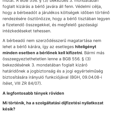
mutat. A BGB 556. § (3) bekezdés 3. mondatában
foglalt kizárás a bérlő javára áll fenn. Védelmi célja,
hogy a bérbeadót a járulékos költségek időben történő
rendezésére ösztönözze, hogy a bérlő tisztában legyen
a fizetendő összegekkel, és megfelelő gazdasági
intézkedéseket tehessen.
A bérbeadó nem szerződésszerű magatartása nem
lehet a bérlő kárára, így az esetleges
hiteligényt
minden esetben a bérlőnek kell kifizetni
. Bármi más
összeegyeztethetetlen lenne a BGB 556. § (3)
bekezdésének 3. mondatában foglalt kizáró
határidőnek a jogbiztonság és a jogi egyértelműség
biztosítására irányuló funkciójával (BGH, 09.04.08-i
ítélet, VIII ZR 84/07).
A legfontosabb tények röviden
Mi történik, ha a szolgáltatási díjfizetési nyilatkozat
késik?