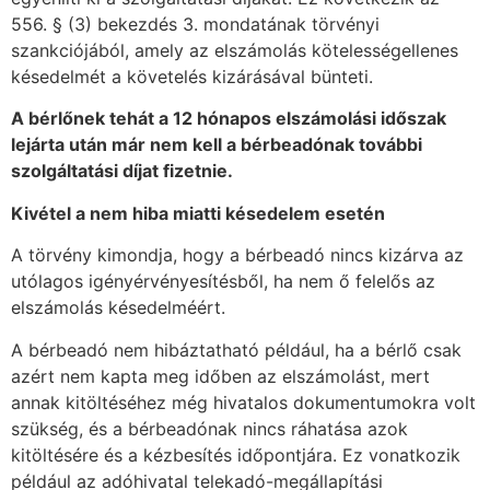
556. § (3) bekezdés 3. mondatának törvényi
szankciójából, amely az elszámolás kötelességellenes
késedelmét a követelés kizárásával bünteti.
A bérlőnek tehát a 12 hónapos elszámolási időszak
lejárta után már nem kell a bérbeadónak további
szolgáltatási díjat fizetnie.
Kivétel a nem hiba miatti késedelem esetén
A törvény kimondja, hogy a bérbeadó nincs kizárva az
utólagos igényérvényesítésből, ha nem ő felelős az
elszámolás késedelméért.
A bérbeadó nem hibáztatható például, ha a bérlő csak
azért nem kapta meg időben az elszámolást, mert
annak kitöltéséhez még hivatalos dokumentumokra volt
szükség, és a bérbeadónak nincs ráhatása azok
kitöltésére és a kézbesítés időpontjára. Ez vonatkozik
például az adóhivatal telekadó-megállapítási