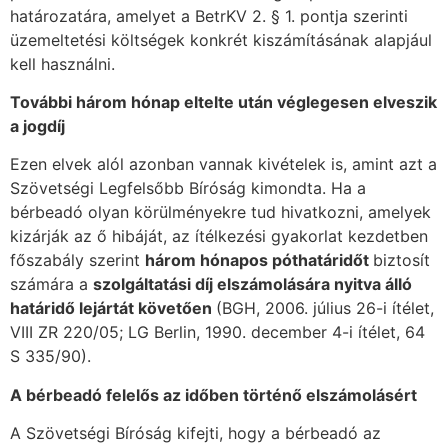
határozatára, amelyet a BetrKV 2. § 1. pontja szerinti
üzemeltetési költségek konkrét kiszámításának alapjául
kell használni.
További három hónap eltelte után véglegesen elveszik
a jogdíj
Ezen elvek alól azonban vannak kivételek is, amint azt a
Szövetségi Legfelsőbb Bíróság kimondta. Ha a
bérbeadó olyan körülményekre tud hivatkozni, amelyek
kizárják az ő hibáját, az ítélkezési gyakorlat kezdetben
főszabály szerint
három hónapos póthatáridőt
biztosít
számára a
szolgáltatási díj elszámolására nyitva álló
határidő lejártát követően
(BGH, 2006. július 26-i ítélet,
VIII ZR 220/05; LG Berlin, 1990. december 4-i ítélet, 64
S 335/90).
A bérbeadó felelős az időben történő elszámolásért
A Szövetségi Bíróság kifejti, hogy a bérbeadó az