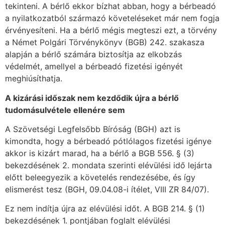
tekinteni. A bérlő ekkor bízhat abban, hogy a bérbeadó
a nyilatkozatból származó követeléseket már nem fogja
érvényesíteni. Ha a bérlő mégis megteszi ezt, a törvény
a Német Polgári Törvénykönyv (BGB) 242. szakasza
alapján a bérlő számára biztosítja az elkobzás
védelmét, amellyel a bérbeadó fizetési igényét
meghiúsíthatja.
A kizárási időszak nem kezdődik újra a bérlő
tudomásulvétele ellenére sem
A Szövetségi Legfelsőbb Bíróság (BGH) azt is
kimondta, hogy a bérbeadó pótlólagos fizetési igénye
akkor is kizárt marad, ha a bérlő a BGB 556. § (3)
bekezdésének 2. mondata szerinti elévülési idő lejárta
előtt beleegyezik a követelés rendezésébe, és így
elismerést tesz (BGH, 09.04.08-i ítélet, VIII ZR 84/07).
Ez nem indítja újra az elévülési időt. A BGB 214. § (1)
bekezdésének 1. pontjában foglalt elévülési