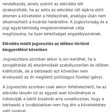
rendelkezés, amely szerint az elévülési idő
újrakezdődik, ha az adós az elévülési idő lejárta előtt
elismeri a követelést a hitelezőnek, analógia útján nem
alkalmazható a kizárási határidőre. A jogbiztonság és a
jogi egyértelműség megteremtésének célja
meghiúsulna, ha ilyen lehetőséget engedélyeznének.
Elévülés miatti jogvesztés az időben történő
kiegyenlítést követően
Jogvesztésre azonban akkor is sor kerülhet, ha a
szolgáltatási díj elszámolását szabályszerűen és időben
kiállították, de a bérbeadó ezt követően nem
érvényesíti az őt megillető pótlólagos fizetési igényt.
A jogvesztés azonban csak akkor feltételezhető, ha az
elévülés tényén túl az egyedi eset körülményei is
indokolják a bérlő bizalmát arra vonatkozóan, hogy a
bérbeadó a továbbiakban nem fog élni a követeléshez
való jogával.