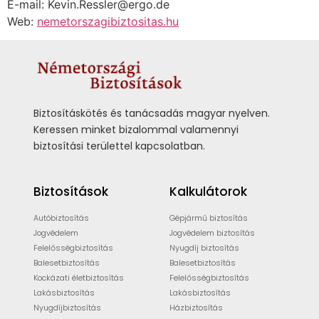
E-mail: Kevin.Ressler@ergo.de
Web:
nemetorszagibiztositas.hu
Biztosításkötés és tanácsadás magyar nyelven.
Keressen minket bizalommal valamennyi
biztosítási területtel kapcsolatban.
Biztosítások
Kalkulátorok
Autóbiztosítás
Gépjármű biztosítás
Jogvédelem
Jogvédelem biztosítás
Felelősségbiztosítás
Nyugdíj biztosítás
Balesetbiztosítás
Balesetbiztosítás
Kockázati életbiztosítás
Felelősségbiztosítás
Lakásbiztosítás
Lakásbiztosítás
Nyugdíjbiztosítás
Házbiztosítás