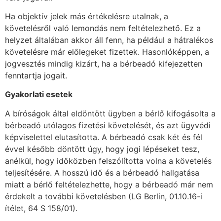
Ha objektív jelek más értékelésre utalnak, a
követelésről való lemondás nem feltételezhető. Ez a
helyzet általában akkor áll fenn, ha például a hátralékos
követelésre már előlegeket fizettek. Hasonlóképpen, a
jogvesztés mindig kizárt, ha a bérbeadó kifejezetten
fenntartja jogait.
Gyakorlati esetek
A bíróságok által eldöntött ügyben a bérlő kifogásolta a
bérbeadó utólagos fizetési követelését, és azt ügyvédi
képviselettel elutasította. A bérbeadó csak két és fél
évvel később döntött úgy, hogy jogi lépéseket tesz,
anélkül, hogy időközben felszólította volna a követelés
teljesítésére. A hosszú idő és a bérbeadó hallgatása
miatt a bérlő feltételezhette, hogy a bérbeadó már nem
érdekelt a további követelésben (LG Berlin, 01.10.16-i
ítélet, 64 S 158/01).