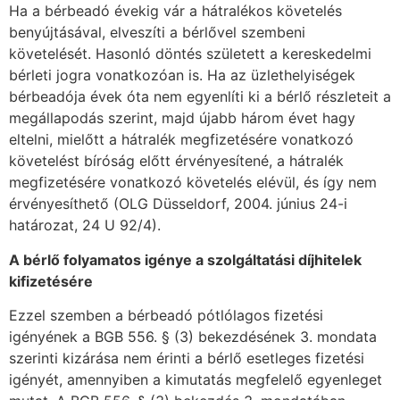
Ha a bérbeadó évekig vár a hátralékos követelés
benyújtásával, elveszíti a bérlővel szembeni
követelését. Hasonló döntés született a kereskedelmi
bérleti jogra vonatkozóan is. Ha az üzlethelyiségek
bérbeadója évek óta nem egyenlíti ki a bérlő részleteit a
megállapodás szerint, majd újabb három évet hagy
eltelni, mielőtt a hátralék megfizetésére vonatkozó
követelést bíróság előtt érvényesítené, a hátralék
megfizetésére vonatkozó követelés elévül, és így nem
érvényesíthető (OLG Düsseldorf, 2004. június 24-i
határozat, 24 U 92/4).
A bérlő folyamatos igénye a szolgáltatási díjhitelek
kifizetésére
Ezzel szemben a bérbeadó pótlólagos fizetési
igényének a BGB 556. § (3) bekezdésének 3. mondata
szerinti kizárása nem érinti a bérlő esetleges fizetési
igényét, amennyiben a kimutatás megfelelő egyenleget