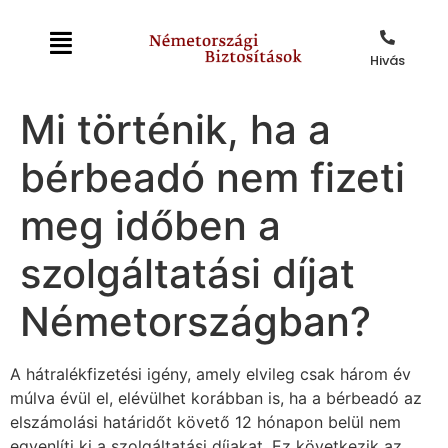
Hivás
Mi történik, ha a
bérbeadó nem fizeti
meg időben a
szolgáltatási díjat
Németországban?
A hátralékfizetési igény, amely elvileg csak három év
múlva évül el, elévülhet korábban is, ha a bérbeadó az
elszámolási határidőt követő 12 hónapon belül nem
egyenlíti ki a szolgáltatási díjakat. Ez következik az