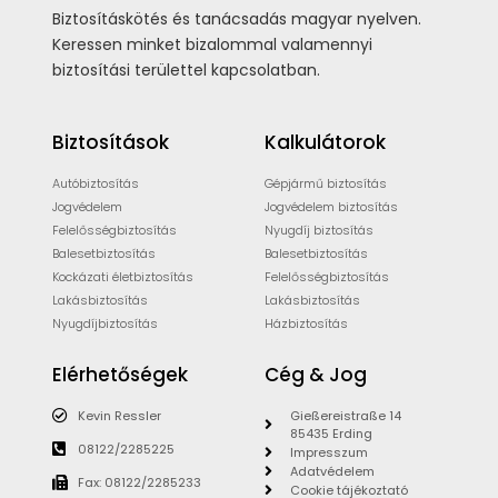
Biztosításkötés és tanácsadás magyar nyelven.
Keressen minket bizalommal valamennyi
biztosítási területtel kapcsolatban.
Biztosítások
Kalkulátorok
Autóbiztosítás
Gépjármű biztosítás
Jogvédelem
Jogvédelem biztosítás
Felelősségbiztosítás
Nyugdíj biztosítás
Balesetbiztosítás
Balesetbiztosítás
Kockázati életbiztosítás
Felelősségbiztosítás
Lakásbiztosítás
Lakásbiztosítás
Nyugdíjbiztosítás
Házbiztosítás
Elérhetőségek
Cég & Jog
Kevin Ressler
Gießereistraße 14
85435 Erding
08122/2285225
Impresszum
Adatvédelem
Fax: 08122/2285233
Cookie tájékoztató