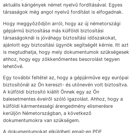
aktuális kárigények német nyelvű fordításával. Egyes
társaságok még angol nyelvű fordítást is elfogadnak.
Hogy meggyőződjön arról, hogy az új németországi
gépjármű biztosítása más külföldi biztosítási
társaságoknál is jóváhagy biztosítási időszakokat,
ajánlott egy biztosítási ügynök segítségét kérnie. Itt azt
is megtudhatja, hogy mely dokumentumok szükségesek
ahhoz, hogy egy zökkenőmentes besorolást tegyen
lehetővé.
Egy további feltétel az, hogy a gépjárműve egy európai
biztosítónál az Ön kereszt- és utónevén volt biztosítva.
A külföldi biztosító kiállít Önnek egy az Ön
balesetmentes éveiről szóló igazolást. Ahhoz, hogy a
külföldi kármentességi árengedmény elismerésre
kerüljön Németországban, a következő
dokumentumokra van szükségem.
A dokumentumokat elküldheti email-en PDF