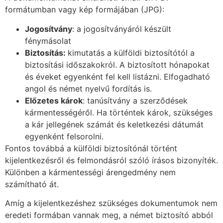
formátumban vagy kép formájában (JPG):
Jogos
ítvány
: a jogosítványáról készült
fénymásolat
Biztosítás:
kimutatás a külföldi biztosítótól a
biztosítási időszakokról. A biztosított hónapokat
és éveket egyenként fel kell listázni. Elfogadható
angol és német nyelvű fordítás is.
El
őzetes károk
: tanúsítvány a szerződések
kármentességéről. Ha történtek károk, szükséges
a kár jellegének számát és keletkezési dátumát
egyenként felsorolni.
Fontos továbbá a külföldi biztosítónál történt
kijelentkezésről és felmondásról szóló írásos bizonyíték.
Különben a kármentességi árengedmény nem
számítható át.
Amíg a kijelentkezéshez szükséges dokumentumok nem
eredeti formában vannak meg, a német biztosító abból