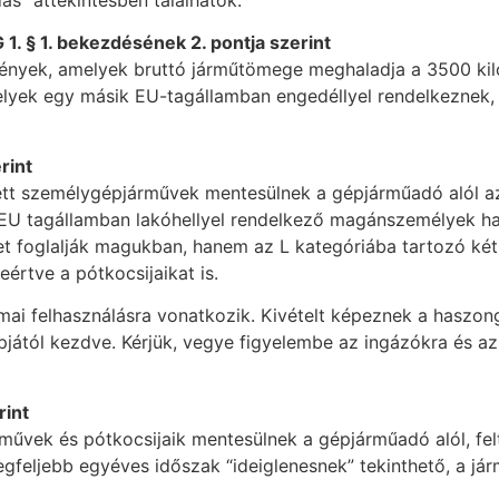
” áttekintésben találhatók.
1. § 1. bekezdésének 2. pontja szerint
vények, amelyek bruttó járműtömege meghaladja a 3500 ki
elyek egy másik EU-tagállamban engedéllyel rendelkeznek,
rint
ett személygépjárművek mentesülnek a gépjárműadó alól a
EU tagállamban lakóhellyel rendelkező magánszemélyek ha
t foglalják magukban, hanem az L kategóriába tartozó ké
értve a pótkocsijaikat is.
i felhasználásra vonatkozik. Kivételt képeznek a haszong
pjától kezdve. Kérjük, vegye figyelembe az ingázókra és a
rint
rművek és pótkocsijaik mentesülnek a gépjárműadó alól, fel
gfeljebb egyéves időszak “ideiglenesnek” tekinthető, a jár