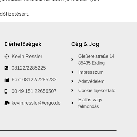
dófizetésért.
Elérhetőségek
Cég & Jog
Gießereistraße 14
Kevin Ressler
85435 Erding
08122/2285225
Impresszum
Fax: 08122/2285233
Adatvédelem
Cookie tájékoztató
00 49 151 22656507
Elállás vagy
kevin.ressler@ergo.de
felmondás