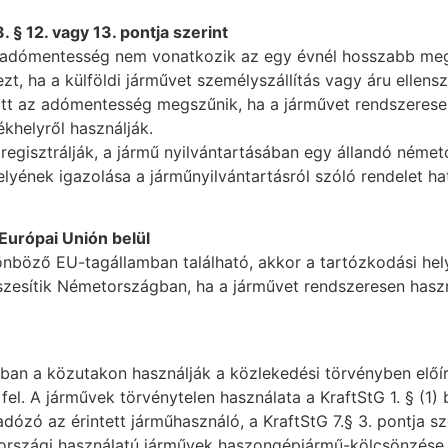
§ 12. vagy 13. pontja szerint
 az adómentesség nem vonatkozik az egy évnél hosszabb meg
t, ha a külföldi járművet személyszállítás vagy áru ellensz
t az adómentesség megszűnik, ha a járművet rendszeresen b
khelyről használják.
egisztrálják, a jármű nyilvántartásában egy állandó németo
lyének igazolása a járműnyilvántartásról szóló rendelet ha
Európai Unión belül
önböző EU-tagállamban található, akkor a tartózkodási hely
esítik Németországban, ha a járművet rendszeresen haszná
n a közutakon használják a közlekedési törvényben előírt 
fel. A járművek törvénytelen használata a KraftStG 1. § (1
ózó az érintett járműhasználó, a KraftStG 7.§ 3. pontja sze
metországi használatú járművek haszongépjármű-kölcsönzése