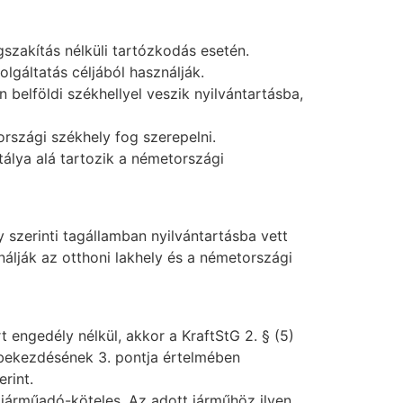
szakítás nélküli tartózkodás esetén.
olgáltatás céljából használják.
elföldi székhellyel veszik nyilvántartásba,
rszági székhely fog szerepelni.
tálya alá tartozik a németországi
 szerinti tagállamban nyilvántartásba vett
lják az otthoni lakhely és a németországi
engedély nélkül, akkor a KraftStG 2. § (5)
) bekezdésének 3. pontja értelmében
rint.
 járműadó-köteles. Az adott járműhöz ilyen