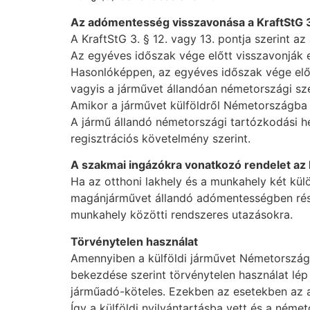
Az adómentesség visszavonása a KraftStG 3. 
A KraftStG 3. § 12. vagy 13. pontja szerint
Az egyéves időszak vége előtt visszavonják ez
Hasonlóképpen, az egyéves időszak vége előt
vagyis a járművet állandóan németországi szé
Amikor a járművet külföldről Németországba r
A jármű állandó németországi tartózkodási he
regisztrációs követelmény szerint.
A szakmai ingázókra vonatkozó rendelet az 
Ha az otthoni lakhely és a munkahely két kül
magánjárművet állandó adómentességben rész
munkahely közötti rendszeres utazásokra.
Törvénytelen használat
Amennyiben a külföldi járművet Németországba
bekezdése szerint törvénytelen használat lép 
járműadó-köteles. Ezekben az esetekben az ad
Így a külföldi nyilvántartásba vett és a né