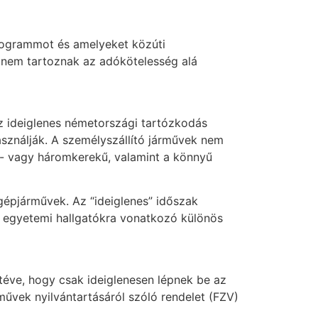
logrammot és amelyeket közúti
 nem tartoznak az adókötelesség alá
z ideiglenes németországi tartózkodás
sználják. A személyszállító járművek nem
t- vagy háromkerekű, valamint a könnyű
épjárművek. Az “ideiglenes” időszak
z egyetemi hallgatókra vonatkozó különös
téve, hogy csak ideiglenesen lépnek be az
művek nyilvántartásáról szóló rendelet (FZV)