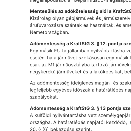
megállapodások a “Gépjárműadó-megállapodás
Mentesülés az adókötelesség alól a KraftStG 
Kizárólag olyan gépjárművek és járműszerel
árufuvarozásra szántak és használtak, és am
Németországban.
Adómentesség a KraftStG 3. § 12. pontja sze
Egy másik EU tagállamban nyilvántartásba v
esetén, ha a járművet szokásosan egy másik 
csak az M1 járműosztályba tartozó járműveke
négykerekű járműveket és a lakókocsikat, bele
Az adómentesség ideiglenes magán- és szakma
legfeljebb egyéves időszak a határátlépés na
szabályokat.
Adómentesség a KraftStG 3. § 13 pontja sze
A külföldi nyilvántartásba vett személygépjá
országba. A határátlépés napjától kezdődő, le
20. § (6) bekezdése szerint.