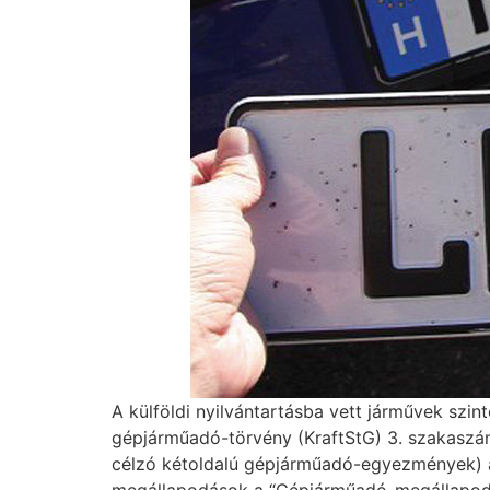
A külföldi nyilvántartásba vett járművek sz
gépjárműadó-törvény (KraftStG) 3. szakaszána
célzó kétoldalú gépjárműadó-egyezmények) a