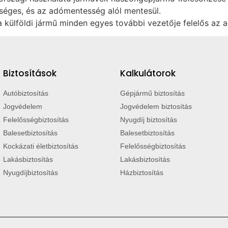
kséges, és az adómentesség alól mentesül.
külföldi jármű minden egyes további vezetője felelős az a
Biztosítások
Kalkulátorok
Autóbiztosítás
Gépjármű biztosítás
Jogvédelem
Jogvédelem biztosítás
Felelősségbiztosítás
Nyugdíj biztosítás
Balesetbiztosítás
Balesetbiztosítás
Kockázati életbiztosítás
Felelősségbiztosítás
Lakásbiztosítás
Lakásbiztosítás
Nyugdíjbiztosítás
Házbiztosítás