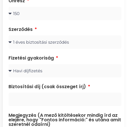
Önrész
Szerződés
Fizetési gyakoriság
Biztosítási díj (csak összeget írj)
Megjegyzés (A mező kitöltésekor mindig írd az
elejére, hogy "Fontos információ:" és utána amit
szeretnél odaírni)