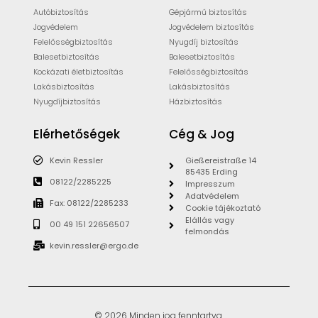
Autóbiztosítás
Gépjármű biztosítás
Jogvédelem
Jogvédelem biztosítás
Felelősségbiztosítás
Nyugdíj biztosítás
Balesetbiztosítás
Balesetbiztosítás
Kockázati életbiztosítás
Felelősségbiztosítás
Lakásbiztosítás
Lakásbiztosítás
Nyugdíjbiztosítás
Házbiztosítás
Elérhetőségek
Cég & Jog
Kevin Ressler
Gießereistraße 14
85435 Erding
08122/2285225
Impresszum
Adatvédelem
Fax: 08122/2285233
Cookie tájékoztató
Elállás vagy
00 49 151 22656507
felmondás
kevin.ressler@ergo.de
© 2026 Minden jog fenntartva.