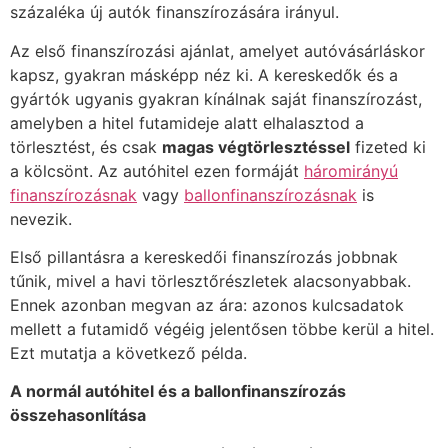
százaléka új autók finanszírozására irányul.
Az első finanszírozási ajánlat, amelyet autóvásárláskor
kapsz, gyakran másképp néz ki. A kereskedők és a
gyártók ugyanis gyakran kínálnak saját finanszírozást,
amelyben a hitel futamideje alatt elhalasztod a
törlesztést, és csak
magas végtörlesztéssel
fizeted ki
a kölcsönt. Az autóhitel ezen formáját
háromirányú
finanszírozásnak
vagy
ballonfinanszírozásnak
is
nevezik.
Első pillantásra a kereskedői finanszírozás jobbnak
tűnik, mivel a havi törlesztőrészletek alacsonyabbak.
Ennek azonban megvan az ára: azonos kulcsadatok
mellett a futamidő végéig jelentősen többe kerül a hitel.
Ezt mutatja a következő példa.
A normál autóhitel és a ballonfinanszírozás
összehasonlítása