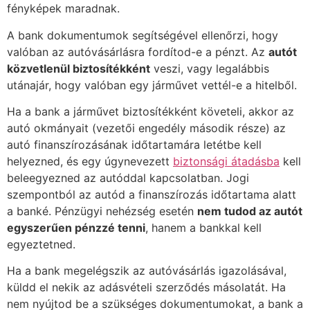
fényképek maradnak.
A bank dokumentumok segítségével ellenőrzi, hogy
valóban az autóvásárlásra fordítod-e a pénzt. Az
autót
közvetlenül biztosítékként
veszi, vagy legalábbis
utánajár, hogy valóban egy járművet vettél-e a hitelből.
Ha a bank a járművet biztosítékként követeli, akkor az
autó okmányait (vezetői engedély második része) az
autó finanszírozásának időtartamára letétbe kell
helyezned, és egy úgynevezett
biztonsági átadásba
kell
beleegyezned az autóddal kapcsolatban. Jogi
szempontból az autód a finanszírozás időtartama alatt
a banké. Pénzügyi nehézség esetén
nem tudod az autót
egyszerűen pénzzé tenni
, hanem a bankkal kell
egyeztetned.
Ha a bank megelégszik az autóvásárlás igazolásával,
küldd el nekik az adásvételi szerződés másolatát. Ha
nem nyújtod be a szükséges dokumentumokat, a bank a