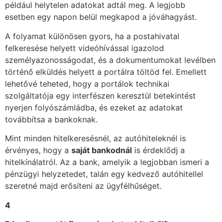
például helytelen adatokat adtál meg. A legjobb
esetben egy napon belül megkapod a jóváhagyást.
A folyamat különösen gyors, ha a postahivatal
felkeresése helyett videóhívással igazolod
személyazonosságodat, és a dokumentumokat levélben
történő elküldés helyett a portálra töltöd fel. Emellett
lehetővé teheted, hogy a portálok technikai
szolgáltatója egy interfészen keresztül betekintést
nyerjen folyószámládba, és ezeket az adatokat
továbbítsa a bankoknak.
Mint minden hitelkeresésnél, az autóhiteleknél is
érvényes, hogy a
saját bankodnál
is érdeklődj a
hitelkínálatról. Az a bank, amelyik a legjobban ismeri a
pénzügyi helyzetedet, talán egy kedvező autóhitellel
szeretné majd erősíteni az ügyfélhűséget.
4