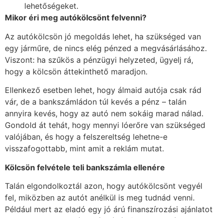
lehetőségeket.
Mikor éri meg autókölcsönt felvenni?
Az autókölcsön jó megoldás lehet, ha szükséged van
egy járműre, de nincs elég pénzed a megvásárlásához.
Viszont: ha szűkös a pénzügyi helyzeted, ügyelj rá,
hogy a kölcsön áttekinthető maradjon.
Ellenkező esetben lehet, hogy álmaid autója csak rád
vár, de a bankszámládon túl kevés a pénz – talán
annyira kevés, hogy az autó nem sokáig marad nálad.
Gondold át tehát, hogy mennyi lóerőre van szükséged
valójában, és hogy a felszereltség lehetne-e
visszafogottabb, mint amit a reklám mutat.
Kölcsön felvétele teli bankszámla ellenére
Talán elgondolkoztál azon, hogy autókölcsönt vegyél
fel, miközben az autót anélkül is meg tudnád venni.
Például mert az eladó egy jó árú finanszírozási ajánlatot