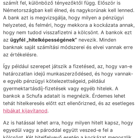
számít fel, különböző tényezőktől függ. Először is
Németországban kell élned, és nagykorúnak kell lenned.
A bank azt is megvizsgálja, hogy milyen a pénzügyi
helyzeted, és felméri, hogy mekkora a kockázata annak,
hogy nem tudod visszafizetni a kölcsönt. A bankok ezt
az
ügyfél „hitelképességének”
nevezik. Minden
banknak saját számítási módszerei és elvei vannak erre
az értékelésre.
Így például szerepet játszik a fizetésed, az, hogy van-e
határozatlan idejű munkaszerződésed, és hogy vannak-
e egyéb pénzügyi kötelezettségeid, például
gyermektartásdíj-fizetések vagy egyéb hitelek. A
bankok a Schufa adatait is megnézik. Érdemes lehet
tehát hitelkeresés előtt ezt ellenőrizned, és az esetleges
hibákat kijavítanod
.
Az is hatással lehet arra, hogy milyen hitelt kapsz, hogy
egyedül vagy a pároddal együtt veszed-e fel a
kölcsönt. Két hitelfelvevő esetén a kockázat megoszlik,