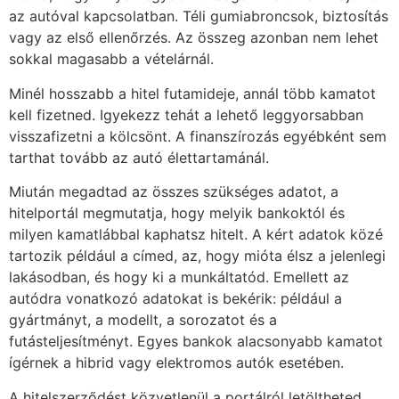
az autóval kapcsolatban. Téli gumiabroncsok, biztosítás
vagy az első ellenőrzés. Az összeg azonban nem lehet
sokkal magasabb a vételárnál.
Minél hosszabb a hitel futamideje, annál több kamatot
kell fizetned. Igyekezz tehát a lehető leggyorsabban
visszafizetni a kölcsönt. A finanszírozás egyébként sem
tarthat tovább az autó élettartamánál.
Miután megadtad az összes szükséges adatot, a
hitelportál megmutatja, hogy melyik bankoktól és
milyen kamatlábbal kaphatsz hitelt. A kért adatok közé
tartozik például a címed, az, hogy mióta élsz a jelenlegi
lakásodban, és hogy ki a munkáltatód. Emellett az
autódra vonatkozó adatokat is bekérik: például a
gyártmányt, a modellt, a sorozatot és a
futásteljesítményt. Egyes bankok alacsonyabb kamatot
ígérnek a hibrid vagy elektromos autók esetében.
A hitelszerződést közvetlenül a portálról letöltheted.