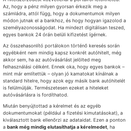
Az, hogy a pénz milyen gyorsan érkezik meg a
számládra, attól függ, hogy a dokumentumok milyen
módon jutnak el a bankhoz, és hogy hogyan igazolod a
személyazonosságodat. Ha mindezt digitálisan teszed,
egyes bankok 24 órán belüli kifizetést ígérnek.
Az összehasonlító portálokon történő keresés során
egyébként nem mindig kapsz konkrét autóhitelt, még
akkor sem, ha az autóvásárlást jelölted meg
felhasználási célként. Ennek oka, hogy egyes bankok –
mint már említettük – olyan jó kamatokat kínálnak a
standard hitelre, hogy azok egy másik bank autóhitelét
is felülmúlják. Természetesen ezeket a hiteleket
autóvásárlásra is fordíthatod.
Miután benyújtottad a kérelmet és az egyéb
dokumentumokat (például a fizetési kimutatásokat), a
kiválasztott bank ellenőrzi az adataidat. Ezen a ponton
a
bank még mindig elutasíthatja a kérelmedet
, ha