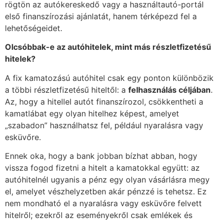
rögtön az autókereskedő vagy a használtautó-portál
első finanszírozási ajánlatát, hanem térképezd fel a
lehetőségeidet.
Olcsóbbak-e az autóhitelek, mint más részletfizetésű
hitelek?
A fix kamatozású autóhitel csak egy ponton különbözik
a többi részletfizetésű hiteltől: a
felhasználás céljában
.
Az, hogy a hitellel autót finanszírozol, csökkentheti a
kamatlábat egy olyan hitelhez képest, amelyet
„szabadon” használhatsz fel, például nyaralásra vagy
esküvőre.
Ennek oka, hogy a bank jobban bízhat abban, hogy
vissza fogod fizetni a hitelt a kamatokkal együtt: az
autóhitelnél ugyanis a pénz egy olyan vásárlásra megy
el, amelyet vészhelyzetben akár pénzzé is tehetsz. Ez
nem mondható el a nyaralásra vagy esküvőre felvett
hitelről; ezekről az eseményekről csak emlékek és