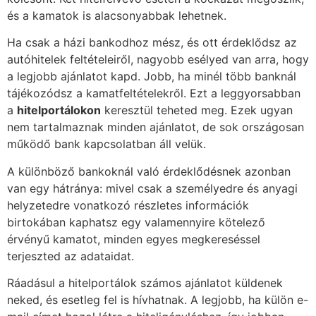
és a kamatok is alacsonyabbak lehetnek.
Ha csak a házi bankodhoz mész, és ott érdeklődsz az
autóhitelek feltételeiről, nagyobb esélyed van arra, hogy
a legjobb ajánlatot kapd. Jobb, ha minél több banknál
tájékozódsz a kamatfeltételekről. Ezt a leggyorsabban
a
hitelportálokon
keresztül teheted meg. Ezek ugyan
nem tartalmaznak minden ajánlatot, de sok országosan
működő bank kapcsolatban áll velük.
A különböző bankoknál való érdeklődésnek azonban
van egy hátránya: mivel csak a személyedre és anyagi
helyzetedre vonatkozó részletes információk
birtokában kaphatsz egy valamennyire kötelező
érvényű kamatot, minden egyes megkereséssel
terjeszted az adataidat.
Ráadásul a hitelportálok számos ajánlatot küldenek
neked, és esetleg fel is hívhatnak. A legjobb, ha külön e-