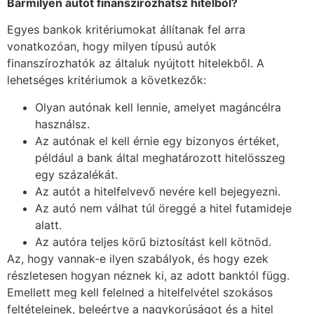
Bármilyen autót finanszírozhatsz hitelből?
Egyes bankok kritériumokat állítanak fel arra
vonatkozóan, hogy milyen típusú autók
finanszírozhatók az általuk nyújtott hitelekből. A
lehetséges kritériumok a következők:
Olyan autónak kell lennie, amelyet magáncélra
használsz.
Az autónak el kell érnie egy bizonyos értéket,
például a bank által meghatározott hitelösszeg
egy százalékát.
Az autót a hitelfelvevő nevére kell bejegyezni.
Az autó nem válhat túl öreggé a hitel futamideje
alatt.
Az autóra teljes körű biztosítást kell kötnöd.
Az, hogy vannak-e ilyen szabályok, és hogy ezek
részletesen hogyan néznek ki, az adott banktól függ.
Emellett meg kell felelned a hitelfelvétel szokásos
feltételeinek, beleértve a nagykorúságot és a hitel