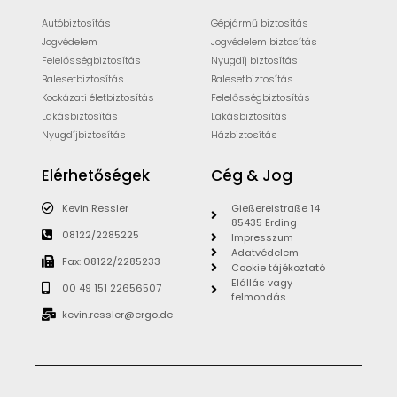
Autóbiztosítás
Gépjármű biztosítás
Jogvédelem
Jogvédelem biztosítás
Felelősségbiztosítás
Nyugdíj biztosítás
Balesetbiztosítás
Balesetbiztosítás
Kockázati életbiztosítás
Felelősségbiztosítás
Lakásbiztosítás
Lakásbiztosítás
Nyugdíjbiztosítás
Házbiztosítás
Elérhetőségek
Cég & Jog
Kevin Ressler
Gießereistraße 14
85435 Erding
08122/2285225
Impresszum
Adatvédelem
Fax: 08122/2285233
Cookie tájékoztató
Elállás vagy
00 49 151 22656507
felmondás
kevin.ressler@ergo.de