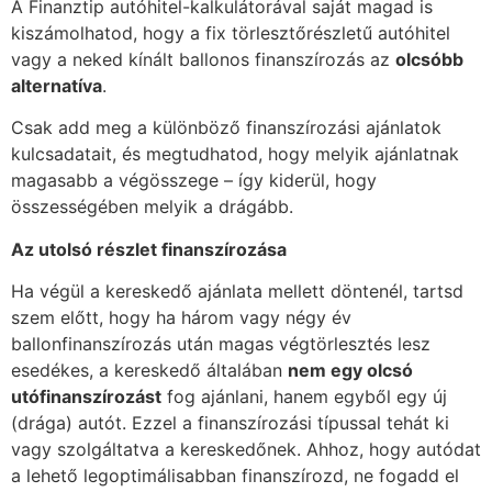
A Finanztip autóhitel-kalkulátorával saját magad is
kiszámolhatod, hogy a fix törlesztőrészletű autóhitel
vagy a neked kínált ballonos finanszírozás az
olcsóbb
alternatíva
.
Csak add meg a különböző finanszírozási ajánlatok
kulcsadatait, és megtudhatod, hogy melyik ajánlatnak
magasabb a végösszege – így kiderül, hogy
összességében melyik a drágább.
Az utolsó részlet finanszírozása
Ha végül a kereskedő ajánlata mellett döntenél, tartsd
szem előtt, hogy ha három vagy négy év
ballonfinanszírozás után magas végtörlesztés lesz
esedékes, a kereskedő általában
nem egy olcsó
utófinanszírozást
fog ajánlani, hanem egyből egy új
(drága) autót. Ezzel a finanszírozási típussal tehát ki
vagy szolgáltatva a kereskedőnek. Ahhoz, hogy autódat
a lehető legoptimálisabban finanszírozd, ne fogadd el