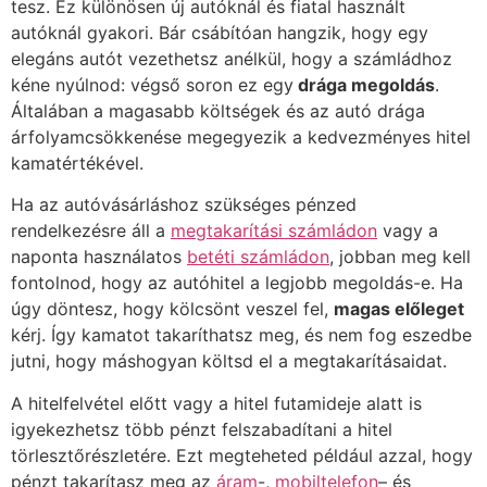
tesz. Ez különösen új autóknál és fiatal használt
autóknál gyakori. Bár csábítóan hangzik, hogy egy
elegáns autót vezethetsz anélkül, hogy a számládhoz
kéne nyúlnod: végső soron ez egy
drága megoldás
.
Általában a magasabb költségek és az autó drága
árfolyamcsökkenése megegyezik a kedvezményes hitel
kamatértékével.
Ha az autóvásárláshoz szükséges pénzed
rendelkezésre áll a
megtakarítási számládon
vagy a
naponta használatos
betéti számládon
, jobban meg kell
fontolnod, hogy az autóhitel a legjobb megoldás-e. Ha
úgy döntesz, hogy kölcsönt veszel fel,
magas előleget
kérj. Így kamatot takaríthatsz meg, és nem fog eszedbe
jutni, hogy máshogyan költsd el a megtakarításaidat.
A hitelfelvétel előtt vagy a hitel futamideje alatt is
igyekezhetsz több pénzt felszabadítani a hitel
törlesztőrészletére. Ezt megteheted például azzal, hogy
pénzt takarítasz meg az
áram
-,
mobiltelefon
– és