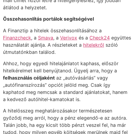
mail címet hozol létre a hiteligényléshez, így jobban
átlátod a helyzetet.
Összehasonlítás portálok segítségével
A Finanztip a hitelek összehasonlításához a
Finanzcheck
, a
Smava
, a
Verivox
és a
Check24
együttes
használatát ajánlja. A részleteket a
hitelekről
szóló
útmutatónkban találod.
Ahhoz, hogy egyedi hitelajánlatot kaphass, először
hitelkérelmet kell benyújtanod. Ügyelj arra, hogy a
felhasználás céljaként
az „autóvásárlás” vagy
„autófinanszírozás” opciót jelöld meg. Csak így
kaphatod meg nemcsak a standard ajánlatokat, hanem
a kedvező autóhitel-kamatokat is.
A hitelösszeg meghatározásakor természetesen
győződj meg arról, hogy a pénz elegendő-e az autóra.
Talán jobb, ha egy kicsit több pénzt veszel fel, ha már
tudod, hogy milyen egyéb költségek merülnek majd fel