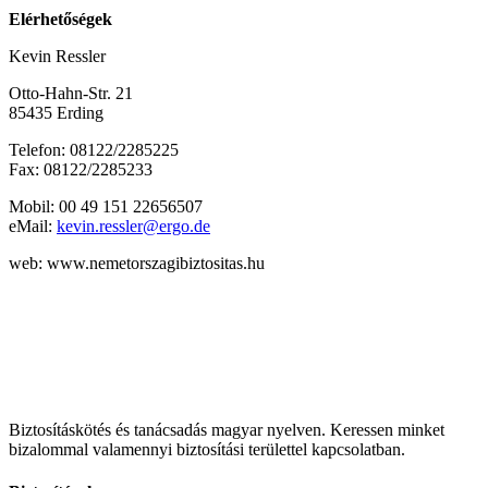
El
érhetős
é
gek
Kevin Ressler
Otto-Hahn-Str. 21
85435 Erding
Telefon: 08122/2285225
Fax: 08122/2285233
Mobil: 00 49 151 22656507
eMail:
kevin.ressler@ergo.de
web: www.nemetorszagibiztositas.hu
Biztosításkötés és tanácsadás magyar nyelven.
Keressen minket
bizalommal valamennyi biztosítási területtel kapcsolatban.