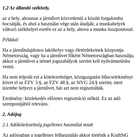
1.2 Az á
lland
ó
sz
é
khely,
az a hely, ahonnan a járművet közvetlenül a közúti forgalomba
bocsátják, és ahol a használat vége után átadják; a munkahelyek
változó székhelyei esetén ez az a hely, ahova a munka összpontosul.
P
é
ldául:
Ha a járműtulajdonos lakóhelye vagy életérdekeinek központja
Németország, vagy ha a járművet főként Németországban használja,
akkor a járművet a német jogszabályok szerint kell nyilvántartásba
venni.
Ha nem teljesíti ezt a kötelezettséget, közigazgatási bűncselekményt
követ el az FZV 3.§, az FZV 48.§, az StVG 24.§ szerint, mert
üzembe helyezi a járművet, bár azt nem regisztrálták.
Eredmény: közlekedés előzetes regisztráció nélkül. Ez az adó
szempontjából releváns.
2. Ad
ó
jog
2.1 Ad
ó
k
ö
telezetts
é
g jogellenes használat miatt
Az adójogban a jogellenes felhasználás akkor történik a KraftStG