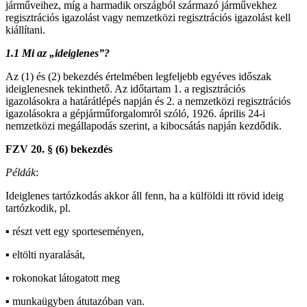
járműveihez, míg a harmadik országból származó járművekhez
regisztrációs igazolást vagy nemzetközi regisztrációs igazolást kell
kiállítani.
1.1 Mi az „ideiglenes”
?
Az (1) és (2) bekezdés értelmében legfeljebb egyéves időszak
ideiglenesnek tekinthető. Az időtartam 1. a regisztrációs
igazolásokra a határátlépés napján és 2. a nemzetközi regisztrációs
igazolásokra a gépjárműforgalomról szóló, 1926. április 24-i
nemzetközi megállapodás szerint, a kibocsátás napján kezdődik.
FZV 20.
§ (6) bekezd
é
s
P
é
ldák
:
Ideiglenes tartózkodás akkor áll fenn, ha a külföldi itt rövid ideig
tartózkodik, pl.
▪ részt vett egy sporteseményen,
▪ eltölti nyaralását,
▪ rokonokat látogatott meg
▪ munkaügyben átutazóban van.