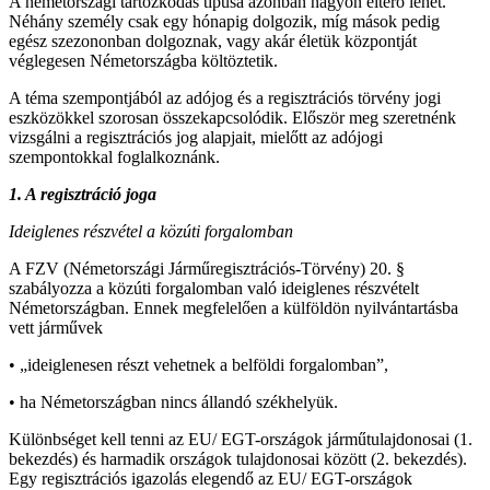
A németországi tartózkodás típusa azonban nagyon eltérő lehet.
Néhány személy csak egy hónapig dolgozik, míg mások pedig
egész szezononban dolgoznak, vagy akár életük központját
véglegesen Németországba költöztetik.
A téma szempontjából az adójog és a regisztrációs törvény jogi
eszközökkel szorosan összekapcsolódik. Először meg szeretnénk
vizsgálni a regisztrációs jog alapjait, mielőtt az adójogi
szempontokkal foglalkoznánk.
1. A regisztráci
ó
joga
Ideiglenes r
é
szv
é
tel a k
ö
zúti forgalomban
A FZV (Németországi Járműregisztrációs-Törvény) 20. §
szabályozza a közúti forgalomban való ideiglenes részvételt
Németországban. Ennek megfelelően a külföldön nyilvántartásba
vett járművek
• „ideiglenesen részt vehetnek a belföldi forgalomban”,
• ha Németországban nincs állandó székhelyük.
Különbséget kell tenni az EU/ EGT-országok járműtulajdonosai (1.
bekezdés) és harmadik országok tulajdonosai között (2. bekezdés).
Egy regisztrációs igazolás elegendő az EU/ EGT-országok