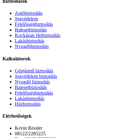
Biztosítások
Autóbiztosítás
Jogvédelem
Felelősségbiztosítás
Balesetbiztosítás
Kockázati életbiztosítás
Lakásbiztosítás
Nyugdíjbiztosítás
Kalkulátorok
Gépjármű biztosítás
Jogvédelem biztosítás
Nyugdíj biztosítás
Balesetbiztosítás
Felelősségbiztosítás
Lakásbiztosítás
Házbiztosítás
Elérhetőségek
Kevin Ressler
08122/2285225