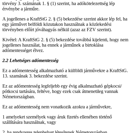
törvény 3. számának 1. § (1) szerint, ha adókötelezettség lép
érvénybe a járműre.
A jogellenes a KraftStG 2. § (5) bekezdése szerint akkor lép fel, ha
egy járművet belföldi közutakon használnak a közlekedési
törvényben előírt jóváhagyás nélkül (azaz az FZV szerint).
Kivétel: A KraftStG 2. § (5) bekezdése továbbá kijelenti, hogy nem
jogellenes használat, ha ennek a járműnek a birtoklása
adómentességet élvez.
2.2 Lehets
éges ad
ó
mentess
é
g
Ez a adómentesség alkalmazható a külföldi járművekre a KraftStG.
13. szamának 3. bekezdése szerint.
Ez az adómentesség legfeljebb egy évig alkalmazható gépkocsi/
pótkocsi tartására, feltéve, hogy ezek csak átmenetileg vannak
Németországban.
Ez az adómentesség nem vonatkozik azokra a járművekre,
1 amelyeket személyek vagy áruk fizetés ellenében történő
szállítására használnak, vagy
2. ha rendszeres telephelyet létesítenek Németországban.