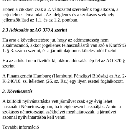
Ebben a cikkben csak a 2. változattal szeretnénk foglalkozni, a
terjedelmes téma miatt. Az ideiglenes és a szokásos székhely
jellemzőit lásd az 1.1. és az 1.2. pontban.
2.3 Ad
ó
csalás az AO 370.§ szerint
Ha arra a következtetésre jut, hogy az adómentesség nem
alkalmazandó, akkor jogellenes felhasználásról van szó a KraftStG
1. § 3. száma szerint, és a járműtulajdonos köteles adót fizetni.
Ha az adókat nem fizették ki, akkor adócsalás lép fel az AO 370.§
szerint.
A Finanzgericht Hamburg (Hamburgi Pénzügyi Bíróság) az Az. 2-
K-246/10. sz. ítéletben (26. sz. Rz.) egy ilyen esettel foglalkozott.
3. K
ö
vetkeztet
é
s
A külföldi nyilvántartásba vett járművet csak egy évig lehet
használni Németországban, ha ideiglenesen használják. Amint a
szokásos németországi székhelyét meghatározzák, a járművet
azonnal nyilvántartásba kell venni.
Tovabbi információ