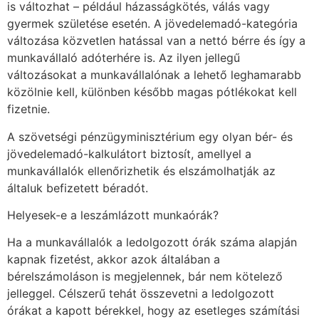
is változhat – például házasságkötés, válás vagy
gyermek születése esetén. A jövedelemadó-kategória
változása közvetlen hatással van a nettó bérre és így a
munkavállaló adóterhére is. Az ilyen jellegű
változásokat a munkavállalónak a lehető leghamarabb
közölnie kell, különben később magas pótlékokat kell
fizetnie.
A szövetségi pénzügyminisztérium egy olyan bér- és
jövedelemadó-kalkulátort biztosít, amellyel a
munkavállalók ellenőrizhetik és elszámolhatják az
általuk befizetett béradót.
Helyesek-e a leszámlázott munkaórák?
Ha a munkavállalók a ledolgozott órák száma alapján
kapnak fizetést, akkor azok általában a
bérelszámoláson is megjelennek, bár nem kötelező
jelleggel. Célszerű tehát összevetni a ledolgozott
órákat a kapott bérekkel, hogy az esetleges számítási