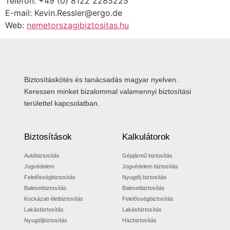
Telefon: +49 (0) 8122 2285225
E-mail: Kevin.Ressler@ergo.de
Web:
nemetorszagibiztositas.hu
Biztosításkötés és tanácsadás magyar nyelven.
Keressen minket bizalommal valamennyi biztosítási
területtel kapcsolatban.
Biztosítások
Kalkulátorok
Autóbiztosítás
Gépjármű biztosítás
Jogvédelem
Jogvédelem biztosítás
Felelősségbiztosítás
Nyugdíj biztosítás
Balesetbiztosítás
Balesetbiztosítás
Kockázati életbiztosítás
Felelősségbiztosítás
Lakásbiztosítás
Lakásbiztosítás
Nyugdíjbiztosítás
Házbiztosítás