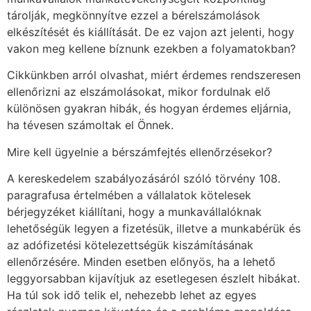
tárolják, megkönnyítve ezzel a bérelszámolások
elkészítését és kiállítását. De ez vajon azt jelenti, hogy
vakon meg kellene bíznunk ezekben a folyamatokban?
Cikkünkben arról olvashat, miért érdemes rendszeresen
ellenőrizni az elszámolásokat, mikor fordulnak elő
különösen gyakran hibák, és hogyan érdemes eljárnia,
ha tévesen számoltak el Önnek.
Mire kell ügyelnie a bérszámfejtés ellenőrzésekor?
A kereskedelem szabályozásáról szóló törvény 108.
paragrafusa értelmében a vállalatok kötelesek
bérjegyzéket kiállítani, hogy a munkavállalóknak
lehetőségük legyen a fizetésük, illetve a munkabérük és
az adófizetési kötelezettségük kiszámításának
ellenőrzésére. Minden esetben előnyös, ha a lehető
leggyorsabban kijavítjuk az esetlegesen észlelt hibákat.
Ha túl sok idő telik el, nehezebb lehet az egyes