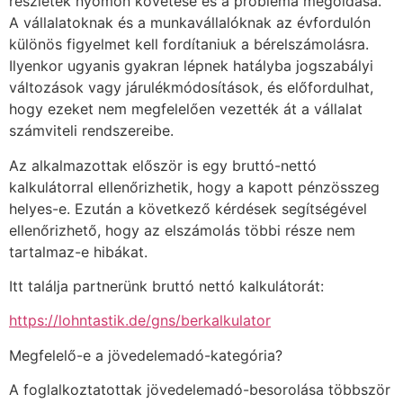
részletek nyomon követése és a probléma megoldása.
A vállalatoknak és a munkavállalóknak az évfordulón
különös figyelmet kell fordítaniuk a bérelszámolásra.
Ilyenkor ugyanis gyakran lépnek hatályba jogszabályi
változások vagy járulékmódosítások, és előfordulhat,
hogy ezeket nem megfelelően vezették át a vállalat
számviteli rendszereibe.
Az alkalmazottak először is egy bruttó-nettó
kalkulátorral ellenőrizhetik, hogy a kapott pénzösszeg
helyes-e. Ezután a következő kérdések segítségével
ellenőrizhető, hogy az elszámolás többi része nem
tartalmaz-e hibákat.
Itt találja partnerünk bruttó nettó kalkulátorát:
https://lohntastik.de/gns/berkalkulator
Megfelelő-e a jövedelemadó-kategória?
A foglalkoztatottak jövedelemadó-besorolása többször