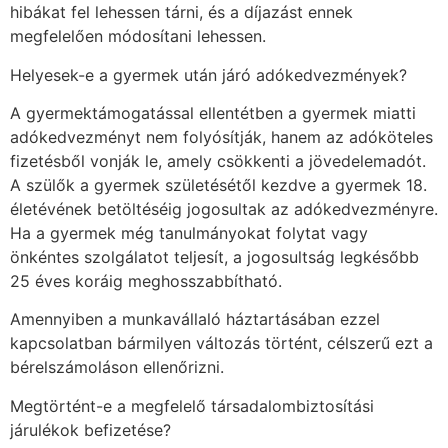
hibákat fel lehessen tárni, és a díjazást ennek
megfelelően módosítani lehessen.
Helyesek-e a gyermek után járó adókedvezmények?
A gyermektámogatással ellentétben a gyermek miatti
adókedvezményt nem folyósítják, hanem az adóköteles
fizetésből vonják le, amely csökkenti a jövedelemadót.
A szülők a gyermek születésétől kezdve a gyermek 18.
életévének betöltéséig jogosultak az adókedvezményre.
Ha a gyermek még tanulmányokat folytat vagy
önkéntes szolgálatot teljesít, a jogosultság legkésőbb
25 éves koráig meghosszabbítható.
Amennyiben a munkavállaló háztartásában ezzel
kapcsolatban bármilyen változás történt, célszerű ezt a
bérelszámoláson ellenőrizni.
Megtörtént-e a megfelelő társadalombiztosítási
járulékok befizetése?