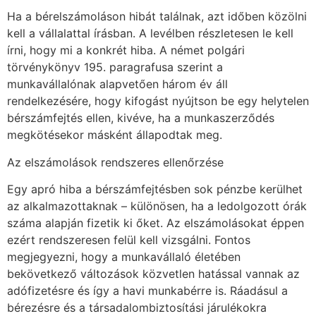
Ha a bérelszámoláson hibát találnak, azt időben közölni
kell a vállalattal írásban. A levélben részletesen le kell
írni, hogy mi a konkrét hiba. A német polgári
törvénykönyv 195. paragrafusa szerint a
munkavállalónak alapvetően három év áll
rendelkezésére, hogy kifogást nyújtson be egy helytelen
bérszámfejtés ellen, kivéve, ha a munkaszerződés
megkötésekor másként állapodtak meg.
Az elszámolások rendszeres ellenőrzése
Egy apró hiba a bérszámfejtésben sok pénzbe kerülhet
az alkalmazottaknak – különösen, ha a ledolgozott órák
száma alapján fizetik ki őket. Az elszámolásokat éppen
ezért rendszeresen felül kell vizsgálni. Fontos
megjegyezni, hogy a munkavállaló életében
bekövetkező változások közvetlen hatással vannak az
adófizetésre és így a havi munkabérre is. Ráadásul a
bérezésre és a társadalombiztosítási járulékokra