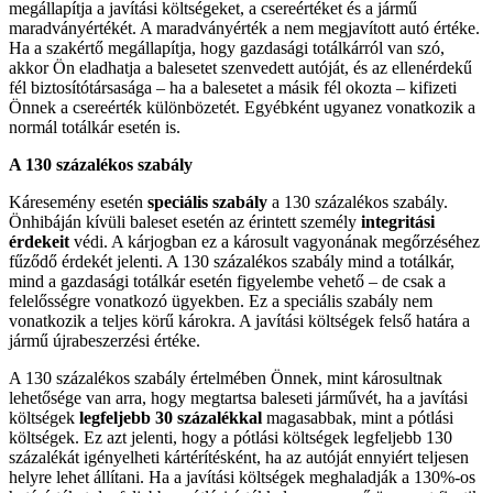
megállapítja a javítási költségeket, a csereértéket és a jármű
maradványértékét. A maradványérték a nem megjavított autó értéke.
Ha a szakértő megállapítja, hogy gazdasági totálkárról van szó,
akkor Ön eladhatja a balesetet szenvedett autóját, és az ellenérdekű
fél biztosítótársasága – ha a balesetet a másik fél okozta – kifizeti
Önnek a csereérték különbözetét. Egyébként ugyanez vonatkozik a
normál totálkár esetén is.
A 130 százalékos szabály
Káresemény esetén
speciális szabály
a 130 százalékos szabály.
Önhibáján kívüli baleset esetén az érintett személy
integritási
érdekeit
védi. A kárjogban ez a károsult vagyonának megőrzéséhez
fűződő érdekét jelenti. A 130 százalékos szabály mind a totálkár,
mind a gazdasági totálkár esetén figyelembe vehető – de csak a
felelősségre vonatkozó ügyekben. Ez a speciális szabály nem
vonatkozik a teljes körű károkra. A javítási költségek felső határa a
jármű újrabeszerzési értéke.
A 130 százalékos szabály értelmében Önnek, mint károsultnak
lehetősége van arra, hogy megtartsa baleseti járművét, ha a javítási
költségek
legfeljebb 30 százalékkal
magasabbak, mint a pótlási
költségek. Ez azt jelenti, hogy a pótlási költségek legfeljebb 130
százalékát igényelheti kártérítésként, ha az autóját ennyiért teljesen
helyre lehet állítani. Ha a javítási költségek meghaladják a 130%-os