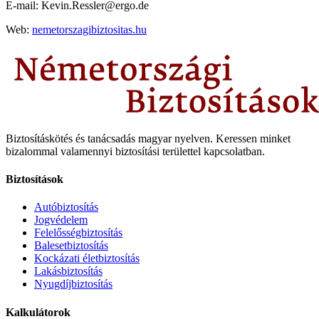
E-mail: Kevin.Ressler@ergo.de
Web:
nemetorszagibiztositas.hu
Biztosításkötés és tanácsadás magyar nyelven.
Keressen minket
bizalommal valamennyi biztosítási területtel kapcsolatban.
Biztosítások
Autóbiztosítás
Jogvédelem
Felelősségbiztosítás
Balesetbiztosítás
Kockázati életbiztosítás
Lakásbiztosítás
Nyugdíjbiztosítás
Kalkulátorok