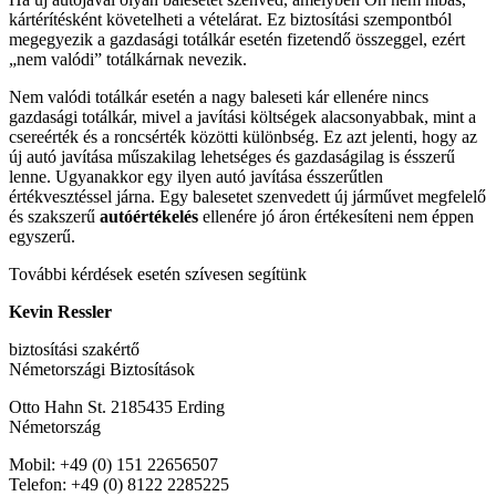
kártérítésként követelheti a vételárat. Ez biztosítási szempontból
megegyezik a gazdasági totálkár esetén fizetendő összeggel, ezért
„nem valódi” totálkárnak nevezik.
Nem valódi totálkár esetén a nagy baleseti kár ellenére nincs
gazdasági totálkár, mivel a javítási költségek alacsonyabbak, mint a
csereérték és a roncsérték közötti különbség. Ez azt jelenti, hogy az
új autó javítása műszakilag lehetséges és gazdaságilag is ésszerű
lenne. Ugyanakkor egy ilyen autó javítása ésszerűtlen
értékvesztéssel járna. Egy balesetet szenvedett új járművet megfelelő
és szakszerű
autóértékelés
ellenére jó áron értékesíteni nem éppen
egyszerű.
További kérdések esetén szívesen segítünk
Kevin Ressler
biztosítási szakértő
Németországi Biztosítások
Otto Hahn St. 2185435 Erding
Németország
Mobil: +49 (0) 151 22656507
Telefon: +49 (0) 8122 2285225