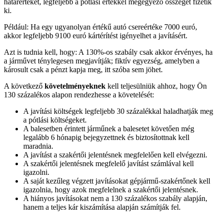
határértéket, legfeljebb a pótlási értékkel megegyező összeget fizetik
ki.
Például: Ha egy ugyanolyan értékű autó csereértéke 7000 euró,
akkor legfeljebb 9100 euró kártérítést igényelhet a javításért.
Azt is tudnia kell, hogy: A 130%-os szabály csak akkor érvényes, ha
a járművet ténylegesen megjavítják; fiktív egyezség, amelyben a
károsult csak a pénzt kapja meg, itt szóba sem jöhet.
A következő
követelményeknek
kell teljesülniük ahhoz, hogy Ön
130 százalékos alapon rendezhesse a követelését:
A javítási költségek legfeljebb 30 százalékkal haladhatják meg
a pótlási költségeket.
A balesetben érintett járműnek a balesetet követően még
legalább 6 hónapig bejegyzettnek és biztosítottnak kell
maradnia.
A javítást a szakértői jelentésnek megfelelően kell elvégezni.
A szakértői jelentésnek megfelelő javítást számlával kell
igazolni.
A saját kezűleg végzett javításokat gépjármű-szakértőnek kell
igazolnia, hogy azok megfelelnek a szakértői jelentésnek.
A hiányos javításokat nem a 130 százalékos szabály alapján,
hanem a teljes kár kiszámítása alapján számítják fel.