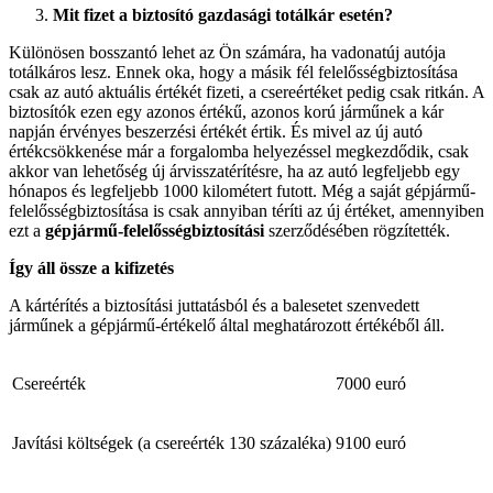
Mit fizet a biztosító gazdasági totálkár esetén?
Különösen bosszantó lehet az Ön számára, ha vadonatúj autója
totálkáros lesz. Ennek oka, hogy a másik fél felelősségbiztosítása
csak az autó aktuális értékét fizeti, a csereértéket pedig csak ritkán. A
biztosítók ezen egy azonos értékű, azonos korú járműnek a kár
napján érvényes beszerzési értékét értik. És mivel az új autó
értékcsökkenése már a forgalomba helyezéssel megkezdődik, csak
akkor van lehetőség új árvisszatérítésre, ha az autó legfeljebb egy
hónapos és legfeljebb 1000 kilométert futott. Még a saját gépjármű-
felelősségbiztosítása is csak annyiban téríti az új értéket, amennyiben
ezt a
gépjármű-felelősségbiztosítási
szerződésében rögzítették.
Így áll össze a kifizetés
A kártérítés a biztosítási juttatásból és a balesetet szenvedett
járműnek a gépjármű-értékelő által meghatározott értékéből áll.
Csereérték
7000 euró
Javítási költségek (a csereérték 130 százaléka)
9100 euró