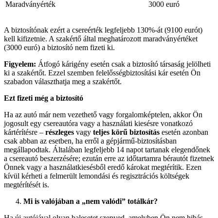
Maradványérték
3000 euró
A biztosítónak ezért a csereérték legfeljebb 130%-át (9100 eurót)
kell kifizetnie. A szakértő által meghatározott maradványértéket
(3000 euró) a biztosító nem fizeti ki.
Figyelem:
Átfogó kárigény esetén csak a biztosító társaság jelölheti
ki a szakértőt. Ezzel szemben felelősségbiztosítási kár esetén Ön
szabadon választhatja meg a szakértőt.
Ezt fizeti még a biztosító
Ha az autó már nem vezethető vagy forgalomképtelen, akkor Ön
jogosult egy csereautóra vagy a használati kiesésre vonatkozó
kártérítésre –
részleges
vagy
teljes körű biztosítás
esetén azonban
csak abban az esetben, ha erről a gépjármű-biztosításban
megállapodtak. Általában legfeljebb 14 napot tartanak elegendőnek
a csereautó beszerzésére; ezután erre az időtartamra bérautót fizetnek
Önnek vagy a használatkiesésből eredő károkat megtérítik. Ezen
kívül kérheti a felmerült lemondási és regisztrációs költségek
megtérítését is.
Mi is valójában a „nem valódi” totálkár?
Ha új autójával olyan balesetet szenved, amelyben Ön nem hibás,