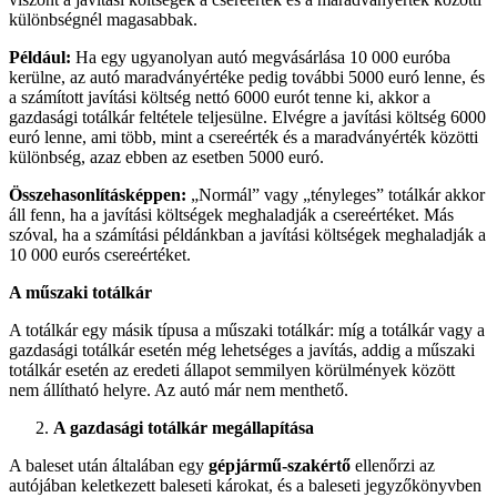
különbségnél magasabbak.
Például:
Ha egy ugyanolyan autó megvásárlása 10 000 euróba
kerülne, az autó maradványértéke pedig további 5000 euró lenne, és
a számított javítási költség nettó 6000 eurót tenne ki, akkor a
gazdasági totálkár feltétele teljesülne. Elvégre a javítási költség 6000
euró lenne, ami több, mint a csereérték és a maradványérték közötti
különbség, azaz ebben az esetben 5000 euró.
Összehasonlításképpen:
„Normál” vagy „tényleges” totálkár akkor
áll fenn, ha a javítási költségek meghaladják a csereértéket. Más
szóval, ha a számítási példánkban a javítási költségek meghaladják a
10 000 eurós csereértéket.
A műszaki totálkár
A totálkár egy másik típusa a műszaki totálkár: míg a totálkár vagy a
gazdasági totálkár esetén még lehetséges a javítás, addig a műszaki
totálkár esetén az eredeti állapot semmilyen körülmények között
nem állítható helyre. Az autó már nem menthető.
A gazdasági totálkár megállapítása
A baleset után általában egy
gépjármű-szakértő
ellenőrzi az
autójában keletkezett baleseti károkat, és a baleseti jegyzőkönyvben