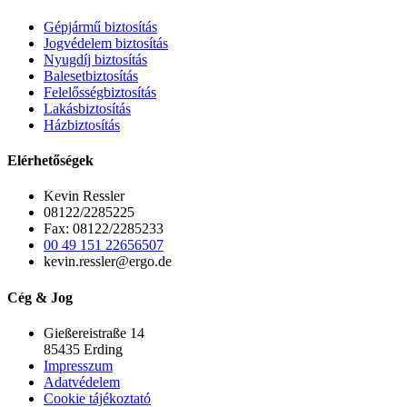
Gépjármű biztosítás
Jogvédelem biztosítás
Nyugdíj biztosítás
Balesetbiztosítás
Felelősségbiztosítás
Lakásbiztosítás
Házbiztosítás
Elérhetőségek
Kevin Ressler
08122/2285225
Fax: 08122/2285233
00 49 151 22656507
kevin.ressler@ergo.de
Cég & Jog
Gießereistraße 14
85435 Erding
Impresszum
Adatvédelem
Cookie tájékoztató