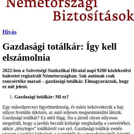
Hivás
Gazdasági totálkár: Így kell
elszámolnia
2022-ben a Szövetségi Statisztikai Hivatal napi 9200 közlekedési
balesetet regisztrált Németországban. Sok autónak csak
roncsértéke marad – gazdasági totálkár. Elmagyarázzuk, hogy
ez mit jelent.
Gazdasági
totálkár: Mi ez?
Egy másodpercnyi figyelmetlenség, és máris bekövetkezik a baj:
súlyos frontális ütközés, az autó teljesen megsemmisülni látszik.
Gazdasági totálkár? Ez attól függ. Ha a jármű olyan súlyosan
megsérült, hogy a javítás becsült költsége meghaladja a csereértéket,
akkor „tényleges” totálkárról van szó. Gazdasági totálkár esetén
viszont a javítási költségek a csereérték és a maradványérték közötti