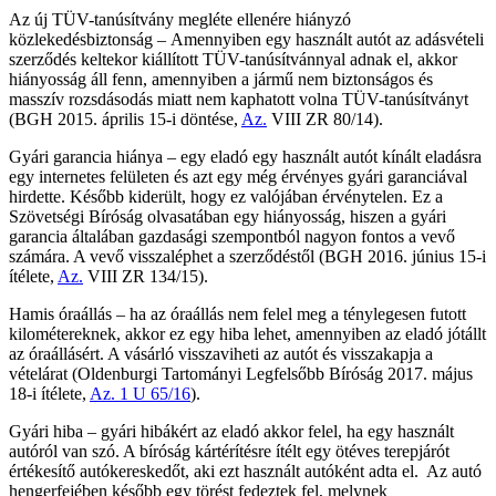
Az új TÜV-tanúsítvány megléte ellenére hiányzó
közlekedésbiztonság – Amennyiben egy használt autót az adásvételi
szerződés keltekor kiállított TÜV-tanúsítvánnyal adnak el, akkor
hiányosság áll fenn, amennyiben a jármű nem biztonságos és
masszív rozsdásodás miatt nem kaphatott volna TÜV-tanúsítványt
(BGH 2015. április 15-i döntése,
Az.
VIII ZR 80/14).
Gyári garancia hiánya – egy eladó egy használt autót kínált eladásra
egy internetes felületen és azt egy még érvényes gyári garanciával
hirdette. Később kiderült, hogy ez valójában érvénytelen. Ez a
Szövetségi Bíróság olvasatában egy hiányosság, hiszen a gyári
garancia általában gazdasági szempontból nagyon fontos a vevő
számára. A vevő visszaléphet a szerződéstől (BGH 2016. június 15-i
ítélete,
Az.
VIII ZR 134/15).
Hamis óraállás – ha az óraállás nem felel meg a ténylegesen futott
kilométereknek, akkor ez egy hiba lehet, amennyiben az eladó jótállt
az óraállásért. A vásárló visszaviheti az autót és visszakapja a
vételárat (Oldenburgi Tartományi Legfelsőbb Bíróság 2017. május
18-i ítélete,
Az.
1 U 65/16
).
Gyári hiba – gyári hibákért az eladó akkor felel, ha egy használt
autóról van szó. A bíróság kártérítésre ítélt egy ötéves terepjárót
értékesítő autókereskedőt, aki ezt használt autóként adta el. Az autó
hengerfejében később egy törést fedeztek fel, melynek