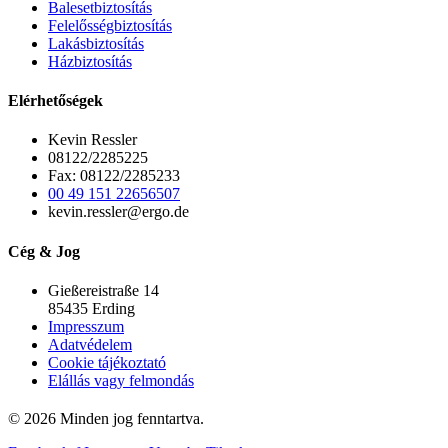
Balesetbiztosítás
Felelősségbiztosítás
Lakásbiztosítás
Házbiztosítás
Elérhetőségek
Kevin Ressler
08122/2285225
Fax: 08122/2285233
00 49 151 22656507
kevin.ressler@ergo.de
Cég & Jog
Gießereistraße 14
85435 Erding
Impresszum
Adatvédelem
Cookie tájékoztató
Elállás vagy felmondás
© 2026 Minden jog fenntartva.