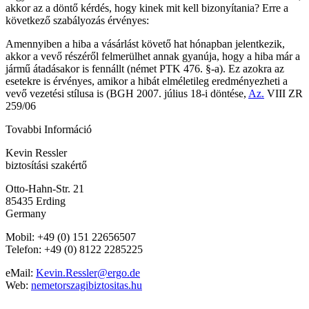
akkor az a döntő kérdés, hogy kinek mit kell bizonyítania? Erre a
következő szabályozás érvényes:
Amennyiben a hiba a vásárlást követő hat hónapban jelentkezik,
akkor a vevő részéről felmerülhet annak gyanúja, hogy a hiba már a
jármű átadásakor is fennállt (német PTK 476. §-a). Ez azokra az
esetekre is érvényes, amikor a hibát elméletileg eredményezheti a
vevő vezetési stílusa is (BGH 2007. július 18-i döntése,
Az.
VIII ZR
259/06
Tovabbi Információ
Kevin Ressler
biztosítási szakértő
Otto-Hahn-Str. 21
85435 Erding
Germany
Mobil: +49 (0) 151 22656507
Telefon: +49 (0) 8122 2285225
eMail:
Kevin.Ressler@ergo.de
Web:
nemetorszagibiztositas.hu