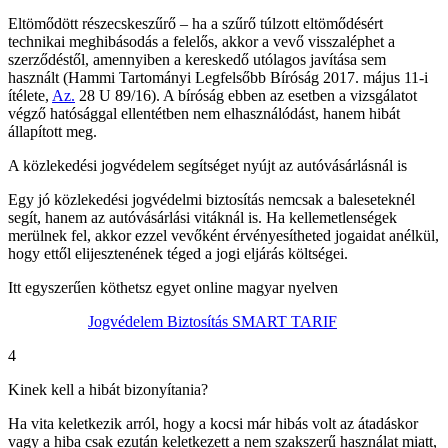
Eltömődött részecskeszűrő – ha a szűrő túlzott eltömődésért
technikai meghibásodás a felelős, akkor a vevő visszaléphet a
szerződéstől, amennyiben a kereskedő utólagos javítása sem
használt (Hammi Tartományi Legfelsőbb Bíróság 2017. május 11-i
ítélete,
Az.
28 U 89/16). A bíróság ebben az esetben a vizsgálatot
végző hatósággal ellentétben nem elhasználódást, hanem hibát
állapított meg.
A közlekedési jogvédelem segítséget nyújt az autóvásárlásnál is
Egy jó közlekedési jogvédelmi biztosítás nemcsak a baleseteknél
segít, hanem az autóvásárlási vitáknál is. Ha kellemetlenségek
merülnek fel, akkor ezzel vevőként érvényesítheted jogaidat anélkül,
hogy ettől elijesztenének téged a jogi eljárás költségei.
Itt egyszerűen köthetsz egyet online magyar nyelven
Jogvédelem Biztosítás SMART TARIF
4
Kinek kell a hibát bizonyítania?
Ha vita keletkezik arról, hogy a kocsi már hibás volt az átadáskor
vagy a hiba csak ezután keletkezett a nem szakszerű használat miatt,