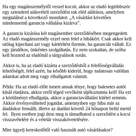
Ha egy magánszemélytől veszel kocsit, akkor az eladó legtöbbször
egy sztenderd adásvételi szerződést rak eléd aláírásra, amelyben
megtalálod a következő mondatot: „A vásárlást követően
mindennemű garancia vállalása kizárva”.
A garancia kizárása két magánember szerződésében megengedett.
Az eladó magánszemély ezzel nem felel a hibákért. Csak akkor kell
utólag kijavítani azt vagy kártérítést fizetnie, ha garanciát vállalt. Ez
egy járulékos, önkéntes szolgáltatás. Ez nem szokatlan, de szóba
kell hoznod az eladónál a tárgyalások során.
Akkor is, ha az eladó kizárta a szerződésből a felelősségvállalás
lehetőségét, felel azért, ha később kiderül, hogy tudatosan valótlan
adatokat adott meg vagy elhallgatott valamit.
Példa: Ha az eladó előtt ismert annak ténye, hogy balesetes autót
kínál eladásra, akkor erről téged vevőként tájékoztatnia kell! Ha ezt
a körülményt elhallgatja, akkor a garanciavállalási kitétel semmis.
Akkor érvényesítheted jogaidat, amennyiben egy hiba már az
átadáskor fennállt, illetve az átadást követő 24 hónapon belül merül
fel. Ilyen esetben jogi úton meg is támadhatod a szerződést a kocsi
visszavételére és a vételár visszakövetelésére.
Mire ügyelj kereskedőtől való használt autó vásárlásakor?