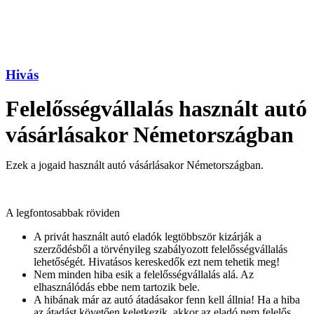
Hivás
Felelősségvállalás használt autó
vásárlásakor Németországban
Ezek a jogaid használt autó vásárlásakor Németországban.
A legfontosabbak röviden
A privát használt autó eladók legtöbbször kizárják a
szerződésből a törvényileg szabályozott felelősségvállalás
lehetőségét. Hivatásos kereskedők ezt nem tehetik meg!
Nem minden hiba esik a felelősségvállalás alá. Az
elhasználódás ebbe nem tartozik bele.
A hibának már az autó átadásakor fenn kell állnia! Ha a hiba
az átadást követően keletkezik, akkor az eladó nem felelős