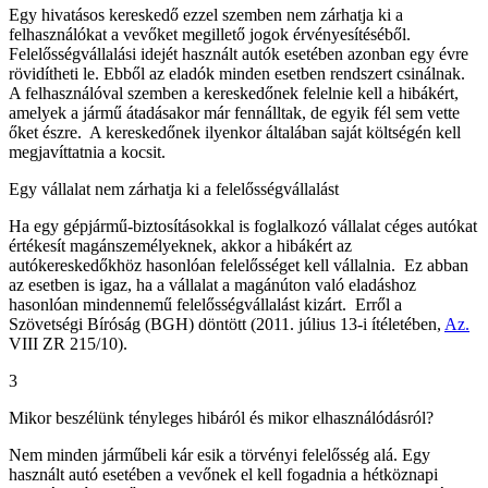
Egy hivatásos kereskedő ezzel szemben nem zárhatja ki a
felhasználókat a vevőket megillető jogok érvényesítéséből.
Felelősségvállalási idejét használt autók esetében azonban egy évre
rövidítheti le. Ebből az eladók minden esetben rendszert csinálnak.
A felhasználóval szemben a kereskedőnek felelnie kell a hibákért,
amelyek a jármű átadásakor már fennálltak, de egyik fél sem vette
őket észre. A kereskedőnek ilyenkor általában saját költségén kell
megjavíttatnia a kocsit.
Egy vállalat nem zárhatja ki a felelősségvállalást
Ha egy gépjármű-biztosításokkal is foglalkozó vállalat céges autókat
értékesít magánszemélyeknek, akkor a hibákért az
autókereskedőkhöz hasonlóan felelősséget kell vállalnia. Ez abban
az esetben is igaz, ha a vállalat a magánúton való eladáshoz
hasonlóan mindennemű felelősségvállalást kizárt. Erről a
Szövetségi Bíróság (BGH) döntött (2011. július 13-i ítéletében,
Az.
VIII ZR 215/10).
3
Mikor beszélünk tényleges hibáról és mikor elhasználódásról?
Nem minden járműbeli kár esik a törvényi felelősség alá. Egy
használt autó esetében a vevőnek el kell fogadnia a hétköznapi