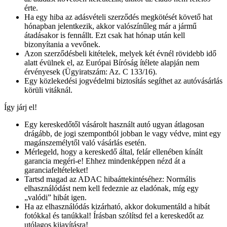
érte.
Ha egy hiba az adásvételi szerződés megkötését követő hat
hónapban jelentkezik, akkor valószínűleg már a jármű
átadásakor is fennállt. Ezt csak hat hónap után kell
bizonyítania a vevőnek.
Azon szerződésbeli kitételek, melyek két évnél rövidebb idő
alatt évülnek el, az Európai Bíróság ítélete alapján nem
érvényesek (Ügyiratszám: Az. C 133/16).
Egy közlekedési jogvédelmi biztosítás segíthet az autóvásárlás
körüli vitáknál.
Így járj el!
Egy kereskedőtől vásárolt használt autó ugyan átlagosan
drágább, de jogi szempontból jobban le vagy védve, mint egy
magánszemélytől való vásárlás esetén.
Mérlegeld, hogy a kereskedő által, felár ellenében kínált
garancia megéri-e! Ehhez mindenképpen nézd át a
garanciafeltételeket!
Tartsd magad az ADAC hibaáttekintéséhez: Normális
elhasználódást nem kell fedeznie az eladónak, míg egy
„valódi” hibát igen.
Ha az elhasználódás kizárható, akkor dokumentáld a hibát
fotókkal és tanúkkal! Írásban szólítsd fel a kereskedőt az
utólagos kijavításra!