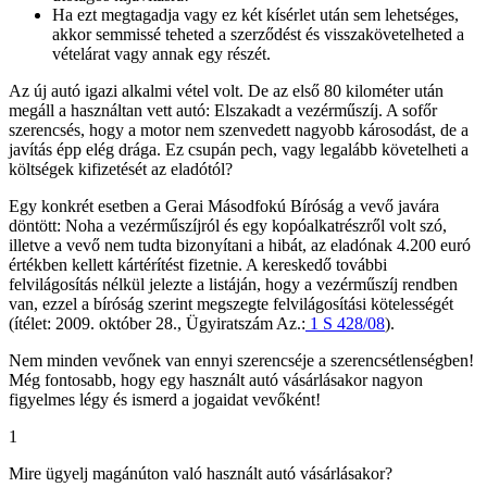
Ha ezt megtagadja vagy ez két kísérlet után sem lehetséges,
akkor semmissé teheted a szerződést és visszakövetelheted a
vételárat vagy annak egy részét.
Az új autó igazi alkalmi vétel volt. De az első 80 kilométer után
megáll a használtan vett autó: Elszakadt a vezérműszíj. A sofőr
szerencsés, hogy a motor nem szenvedett nagyobb károsodást, de a
javítás épp elég drága. Ez csupán pech, vagy legalább követelheti a
költségek kifizetését az eladótól?
Egy konkrét esetben a Gerai Másodfokú Bíróság a vevő javára
döntött: Noha a vezérműszíjról és egy kopóalkatrészről volt szó,
illetve a vevő nem tudta bizonyítani a hibát, az eladónak 4.200 euró
értékben kellett kártérítést fizetnie. A kereskedő további
felvilágosítás nélkül jelezte a listáján, hogy a vezérműszíj rendben
van, ezzel a bíróság szerint megszegte felvilágosítási kötelességét
(ítélet: 2009. október 28., Ügyiratszám Az.:
1 S 428/08
).
Nem minden vevőnek van ennyi szerencséje a szerencsétlenségben!
Még fontosabb, hogy egy használt autó vásárlásakor nagyon
figyelmes légy és ismerd a jogaidat vevőként!
1
Mire ügyelj magánúton való használt autó vásárlásakor?