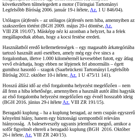
következtében túlmelegedett a motor (Türingiai Tartományi
Legfelsőbb Bíróság 2006. január 19-i ítélete,
Az.
1 U 846/04).
Utólagos (át)festés – az utólagos (át)festés nem hiba, amennyiben az
szakszerűen történt (BGH 2009. május 20-i döntése,
Az.
VIII ZR 191/07). Másképp néz ki azonban a helyzet, ha a felek
megállapodtak abban, hogy a kocsi festése eredeti.
Használatból eredő kellemetlenségek – egy magasabb árkategóriába
tartozó használt autó esetében, amely még egy éve sincs a
forgalomban, illetve 1.000 kilométernél kevesebbet futott, egy átlag
vevő elvárhatja, hogy ebben ne lépjenek fel abnormális – égett
gumihoz hasonló – szagok (Saarbrückeni Tartományi Legfelsőbb
Bíróság 2012. október 10-i ítélete,
Az.
1 U 475/11 141).
Hosszú állási idő az első forgalomba helyezést megelőzően – nem
áll fenn a hiba lehetősége, amennyiben a használt autót állni hagyták
az első forgalomba helyezést megelőzően egy évnél hosszabb ideig
(BGH 2016. június 29-i ítélete
Az.
VIII ZR 191/15).
Beragadó kuplung – ha a kuplung beragad, az nem csupán egyszerű
kényelmi hiány, hanem egy biztonsági szempontból releváns
hiányosság. A balesetveszély ugyanis jelentősen megnő, amikor a
sofőr figyelmét eltereli a beragadó kuplung (BGH 2016. Október
26-i ítélete,
Az.
VIII ZR 240/15).