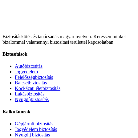
Biztosításkötés és tanácsadás magyar nyelven.
Keressen minket
bizalommal valamennyi biztosítási területtel kapcsolatban.
Biztosítások
Autóbiztosítás
Jogvédelem
Felelősségbiztosítás
Balesetbiztosítás
Kockázati életbiztosítás
Lakásbiztosítás
Nyugdíjbiztosítás
Kalkulátorok
Gépjármű biztosítás
Jogvédelem biztosítás
Nyugdíj biztosítás