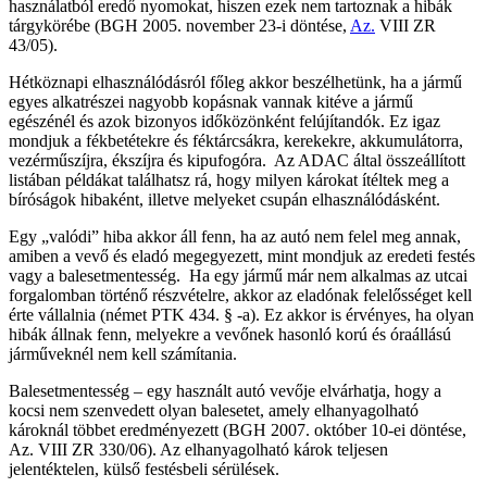
használatból eredő nyomokat, hiszen ezek nem tartoznak a hibák
tárgykörébe (BGH 2005. november 23-i döntése,
Az.
VIII ZR
43/05).
Hétköznapi elhasználódásról főleg akkor beszélhetünk, ha a jármű
egyes alkatrészei nagyobb kopásnak vannak kitéve a jármű
egészénél és azok bizonyos időközönként felújítandók. Ez igaz
mondjuk a fékbetétekre és féktárcsákra, kerekekre, akkumulátorra,
vezérműszíjra, ékszíjra és kipufogóra. Az ADAC által összeállított
listában példákat találhatsz rá, hogy milyen károkat ítéltek meg a
bíróságok hibaként, illetve melyeket csupán elhasználódásként.
Egy „valódi” hiba akkor áll fenn, ha az autó nem felel meg annak,
amiben a vevő és eladó megegyezett, mint mondjuk az eredeti festés
vagy a balesetmentesség. Ha egy jármű már nem alkalmas az utcai
forgalomban történő részvételre, akkor az eladónak felelősséget kell
érte vállalnia (német PTK 434. § -a). Ez akkor is érvényes, ha olyan
hibák állnak fenn, melyekre a vevőnek hasonló korú és óraállású
járműveknél nem kell számítania.
Balesetmentesség – egy használt autó vevője elvárhatja, hogy a
kocsi nem szenvedett olyan balesetet, amely elhanyagolható
károknál többet eredményezett (BGH 2007. október 10-ei döntése,
Az. VIII ZR 330/06). Az elhanyagolható károk teljesen
jelentéktelen, külső festésbeli sérülések.