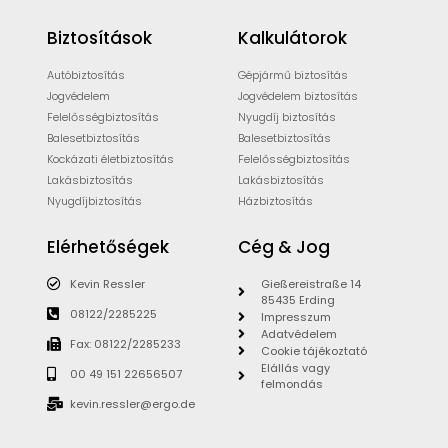
Biztosítások
Kalkulátorok
Autóbiztosítás
Gépjármű biztosítás
Jogvédelem
Jogvédelem biztosítás
Felelősségbiztosítás
Nyugdíj biztosítás
Balesetbiztosítás
Balesetbiztosítás
Kockázati életbiztosítás
Felelősségbiztosítás
Lakásbiztosítás
Lakásbiztosítás
Nyugdíjbiztosítás
Házbiztosítás
Elérhetőségek
Cég & Jog
Kevin Ressler
Gießereistraße 14
85435 Erding
08122/2285225
Impresszum
Adatvédelem
Fax: 08122/2285233
Cookie tájékoztató
Elállás vagy
00 49 151 22656507
felmondás
kevin.ressler@ergo.de