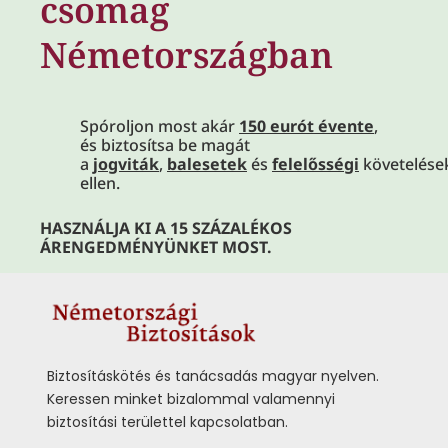
csomag
Németországban
Spóroljon most akár
150 eur
ó
t
é
vente
,
és biztosítsa be magát
a
jogviták
,
balesetek
és
felelőss
é
gi
követelése
ellen.
HASZNÁLJA KI A 15 SZÁZALÉKOS
ÁRENGEDMÉNYÜNKET MOST.
Biztosításkötés és tanácsadás magyar nyelven.
Keressen minket bizalommal valamennyi
biztosítási területtel kapcsolatban.