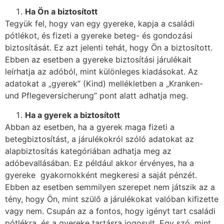
Ha
Ön a biztosított
Tegyük fel, hogy van egy gyereke, kapja a családi
pótlékot, és fizeti a gyereke beteg- és gondozási
biztosítását. Ez azt jelenti tehát, hogy Ön a biztosított.
Ebben az esetben a gyereke biztosítási járulékait
leírhatja az adóból, mint különleges kiadásokat. Az
adatokat a „gyerek” (Kind) mellékletben a „Kranken-
und Pflegeversicherung” pont alatt adhatja meg.
Ha a gyerek a biztosított
Abban az esetben, ha a gyerek maga fizeti a
betegbiztosítást, a járulékokról szóló adatokat az
alapbiztosítás kategóriában adhatja meg az
adóbevallásában. Ez például akkor érvényes, ha a
gyereke gyakornokként megkeresi a saját pénzét.
Ebben az esetben semmilyen szerepet nem játszik az a
tény, hogy Ön, mint szülő a járulékokat valóban kifizette
vagy nem. Csupán az a fontos, hogy igényt tart családi
pótlékra, és a gyereke tartásra jogosult. Egy szó, mint