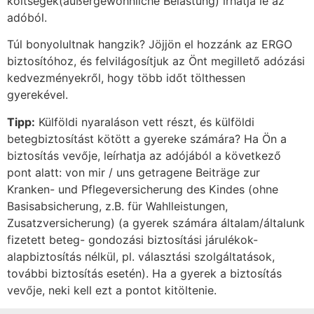
költségek(außergewöhnliche Belastung) írhatja le az
adóból.
Túl bonyolultnak hangzik? Jöjjön el hozzánk az ERGO
biztosítóhoz, és felvilágosítjuk az Önt megillető adózási
kedvezményekről, hogy több időt tölthessen
gyerekével.
Tipp:
Külföldi nyaraláson vett részt, és külföldi
betegbiztosítást kötött a gyereke számára? Ha Ön a
biztosítás vevője, leírhatja az adójából a következő
pont alatt: von mir / uns getragene Beiträge zur
Kranken- und Pflegeversicherung des Kindes (ohne
Basisabsicherung, z.B. für Wahlleistungen,
Zusatzversicherung) (a gyerek számára általam/általunk
fizetett beteg- gondozási biztosítási járulékok-
alapbiztosítás nélkül, pl. választási szolgáltatások,
további biztosítás esetén). Ha a gyerek a biztosítás
vevője, neki kell ezt a pontot kitöltenie.