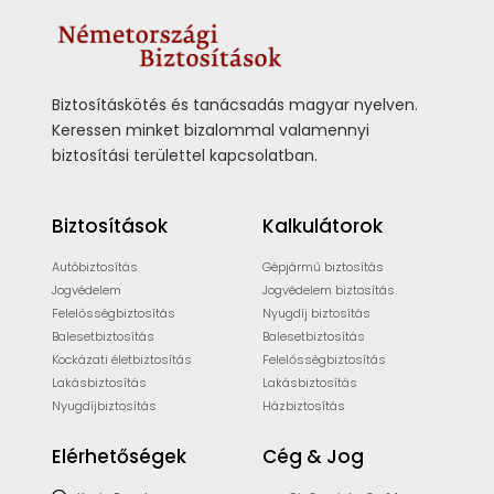
Biztosításkötés és tanácsadás magyar nyelven.
Keressen minket bizalommal valamennyi
biztosítási területtel kapcsolatban.
Biztosítások
Kalkulátorok
Autóbiztosítás
Gépjármű biztosítás
Jogvédelem
Jogvédelem biztosítás
Felelősségbiztosítás
Nyugdíj biztosítás
Balesetbiztosítás
Balesetbiztosítás
Kockázati életbiztosítás
Felelősségbiztosítás
Lakásbiztosítás
Lakásbiztosítás
Nyugdíjbiztosítás
Házbiztosítás
Elérhetőségek
Cég & Jog