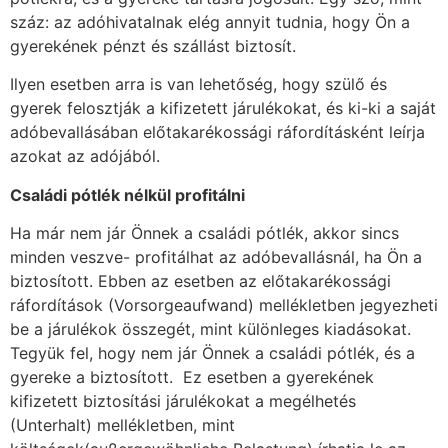
száz: az adóhivatalnak elég annyit tudnia, hogy Ön a
gyerekének pénzt és szállást biztosít.
Ilyen esetben arra is van lehetőség, hogy szülő és
gyerek felosztják a kifizetett járulékokat, és ki-ki a saját
adóbevallásában előtakarékossági ráfordításként leírja
azokat az adójából.
Csalá
di pótlék nélkül profitálni
Ha már nem jár Önnek a családi pótlék, akkor sincs
minden veszve- profitálhat az adóbevallásnál, ha Ön a
biztosított. Ebben az esetben az előtakarékossági
ráfordítások (Vorsorgeaufwand) mellékletben jegyezheti
be a járulékok összegét, mint különleges kiadásokat.
Tegyük fel, hogy nem jár Önnek a családi pótlék, és a
gyereke a biztosított. Ez esetben a gyerekének
kifizetett biztosítási járulékokat a megélhetés
(Unterhalt) mellékletben, mint