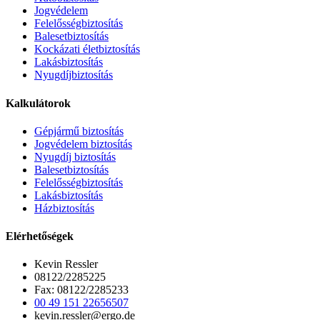
Jogvédelem
Felelősségbiztosítás
Balesetbiztosítás
Kockázati életbiztosítás
Lakásbiztosítás
Nyugdíjbiztosítás
Kalkulátorok
Gépjármű biztosítás
Jogvédelem biztosítás
Nyugdíj biztosítás
Balesetbiztosítás
Felelősségbiztosítás
Lakásbiztosítás
Házbiztosítás
Elérhetőségek
Kevin Ressler
08122/2285225
Fax: 08122/2285233
00 49 151 22656507
kevin.ressler@ergo.de