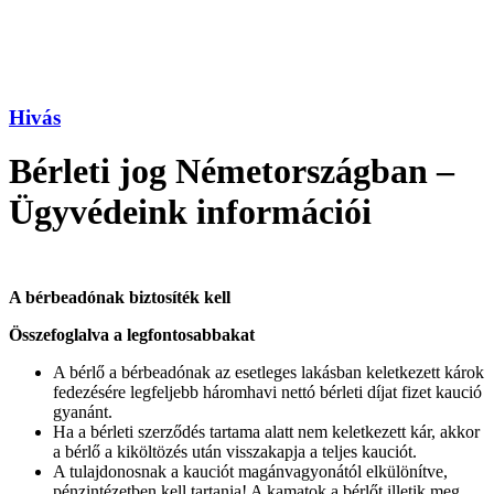
Hivás
Bérleti jog Németországban –
Ügyvédeink információi
A b
érbead
ónak biztosít
ék kell
Összefoglalva a legfontosabbakat
A bérlő a bérbeadónak az esetleges lakásban keletkezett károk
fedezésére legfeljebb háromhavi nettó bérleti díjat fizet kaució
gyanánt.
Ha a bérleti szerződés tartama alatt nem keletkezett kár, akkor
a bérlő a kiköltözés után visszakapja a teljes kauciót.
A tulajdonosnak a kauciót magánvagyonától elkülönítve,
pénzintézetben kell tartania! A kamatok a bérlőt illetik meg.