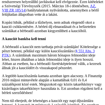
rendszeresen helyreállító javításokat kell elvégeznie. Ezen kitételeket
a Szövetségi Törvényszék (2015. Március 18-i döntésében,
AZ.
VIII ZR 185/14
) hatálytalannak nyilvánította, amennyiben a bérlő
felújítatlan állapotban vette át a lakást.
Kopási hibák, például a tűzhelyen, nem adnak elegendő okot a
kaució csökkentésére. A bérleti díj elmaradásait és a befizetetlen
számlákat a bérbeadó azonban kiegyenlítheti a kaucióból.
A kauci
ót bankba kell tenni
A bérbeadó a kauciót nem tarthatja privát számláján! Kötelessége a
pénzt betenni, például egy külön kauciószámlára (
§ 551 Abs. 3
PTK
). A számlának maximum három hónapos felmondási ideje
lehet, hiszen általában a lakás felmondási ideje is ilyen hosszú.
Abban az esetben, ha a bérbeadó fizetésképtelenné válik, a kezesek
állnak jót a kauciódért és visszakapod pénzedet.
A legtöbb kauciószámla kamata azonban igen alacsony. A Finanztip
2016 májusi mintavétele alapján a kamatlábak 0,01 és 0,4
százalékpont közé estek. Megszokott egy közös takarékkönyv vagy
kizárólagos takarékkönyv használata is. Ezt azonban rögzíteni kell a
bérleti szerződésben!
Nem túl elterjedt, de lehetséges a kauciót egy napi díjszámlára
betenni. A kamatok itt mégiscsak 1 százalék körüliek. Ez azonban