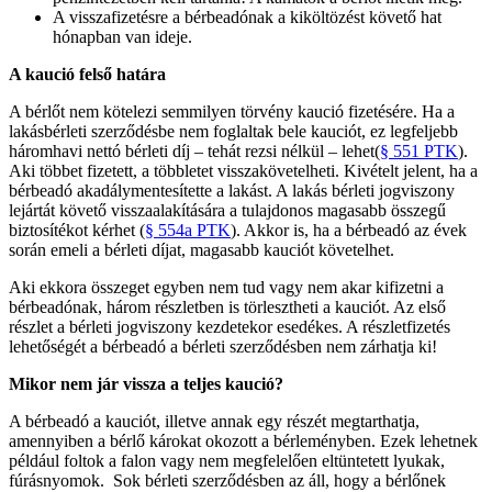
A visszafizetésre a bérbeadónak a kiköltözést követő hat
hónapban van ideje.
A kaució felső
határa
A bérlőt nem kötelezi semmilyen törvény kaució fizetésére. Ha a
lakásbérleti szerződésbe nem foglaltak bele kauciót, ez legfeljebb
háromhavi nettó bérleti díj – tehát rezsi nélkül – lehet(
§ 551 PTK
).
Aki többet fizetett, a többletet visszakövetelheti. Kivételt jelent, ha a
bérbeadó akadálymentesítette a lakást. A lakás bérleti jogviszony
lejártát követő visszaalakítására a tulajdonos magasabb összegű
biztosítékot kérhet (
§ 554a PTK
). Akkor is, ha a bérbeadó az évek
során emeli a bérleti díjat, magasabb kauciót követelhet.
Aki ekkora összeget egyben nem tud vagy nem akar kifizetni a
bérbeadónak, három részletben is törlesztheti a kauciót. Az első
részlet a bérleti jogviszony kezdetekor esedékes. A részletfizetés
lehetőségét a bérbeadó a bérleti szerződésben nem zárhatja ki!
Mikor nem jár vissza a teljes kauci
ó
?
A bérbeadó a kauciót, illetve annak egy részét megtarthatja,
amennyiben a bérlő károkat okozott a bérleményben. Ezek lehetnek
például foltok a falon vagy nem megfelelően eltüntetett lyukak,
fúrásnyomok. Sok bérleti szerződésben az áll, hogy a bérlőnek