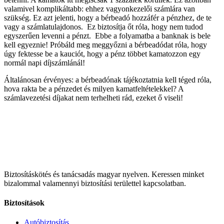
valamivel komplikáltabb: ehhez vagyonkezelői számlára van
szükség. Ez azt jelenti, hogy a bérbeadó hozzáfér a pénzhez, de te
vagy a számlatulajdonos. Ez biztosítja őt róla, hogy nem tudod
egyszerűen levenni a pénzt. Ebbe a folyamatba a banknak is bele
kell egyeznie! Próbáld meg meggyőzni a bérbeadódat róla, hogy
úgy fektesse be a kauciót, hogy a pénz többet kamatozzon egy
normál napi díjszámlánál!
Általánosan érvényes: a bérbeadónak tájékoztatnia kell téged róla,
hova rakta be a pénzedet és milyen kamatfeltételekkel? A
számlavezetési díjakat nem terhelheti rád, ezeket ő viseli!
Biztosításkötés és tanácsadás magyar nyelven.
Keressen minket
bizalommal valamennyi biztosítási területtel kapcsolatban.
Biztosítások
Autóbiztosítás