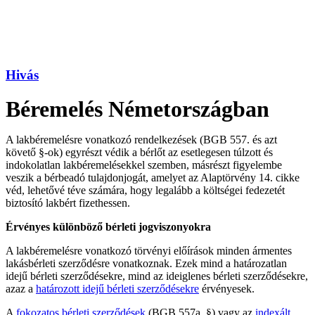
Hivás
Béremelés Németországban
A lakbéremelésre vonatkozó rendelkezések (BGB 557. és azt
követő §-ok) egyrészt védik a bérlőt az esetlegesen túlzott és
indokolatlan lakbéremelésekkel szemben, másrészt figyelembe
veszik a bérbeadó tulajdonjogát, amelyet az Alaptörvény 14. cikke
véd, lehetővé téve számára, hogy legalább a költségei fedezetét
biztosító lakbért fizethessen.
Érvényes különböző bérleti jogviszonyokra
A lakbéremelésre vonatkozó törvényi előírások minden ármentes
lakásbérleti szerződésre vonatkoznak. Ezek mind a határozatlan
idejű bérleti szerződésekre, mind az ideiglenes bérleti szerződésekre,
azaz a
határozott idejű bérleti szerződésekre
érvényesek.
A
fokozatos bérleti szerződések
(BGB 557a. §) vagy az
indexált