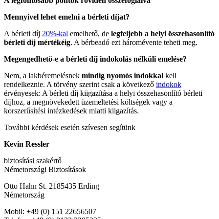
A legfontosabb pontok röviden összefoglalva
Mennyivel lehet emelni a bérleti díjat?
A bérleti díj
20%-kal
emelhető, de
legfeljebb a helyi összehasonlító
bérleti díj mértékéig
. A bérbeadó ezt háromévente teheti meg.
Megengedhető-e a bérleti díj indokolás nélküli emelése?
Nem, a lakbéremelésnek
mindig nyomós indokkal
kell
rendelkeznie. A törvény szerint csak a következő
indokok
érvényesek: A bérleti díj kiigazítása a helyi összehasonlító bérleti
díjhoz, a megnövekedett üzemeltetési költségek vagy a
korszerűsítési intézkedések miatti kiigazítás.
További kérdések esetén szívesen segítünk
Kevin Ressler
biztosítási szakértő
Németországi Biztosítások
Otto Hahn St. 2185435 Erding
Németország
Mobil: +49 (0) 151 22656507