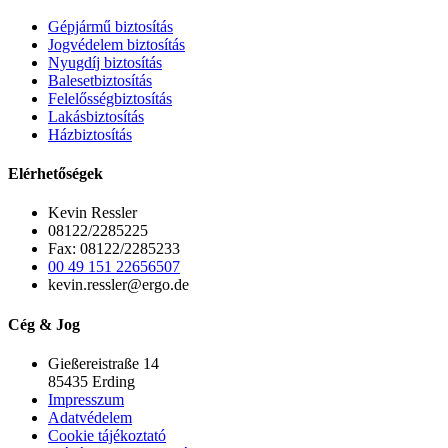
Gépjármű biztosítás
Jogvédelem biztosítás
Nyugdíj biztosítás
Balesetbiztosítás
Felelősségbiztosítás
Lakásbiztosítás
Házbiztosítás
Elérhetőségek
Kevin Ressler
08122/2285225
Fax: 08122/2285233
00 49 151 22656507
kevin.ressler@ergo.de
Cég & Jog
Gießereistraße 14
85435 Erding
Impresszum
Adatvédelem
Cookie tájékoztató