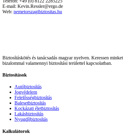
Telefon: +49 (0) 8122 2285225
E-mail: Kevin.Ressler@ergo.de
Web:
nemetorszagibiztositas.hu
Biztosításkötés és tanácsadás magyar nyelven.
Keressen minket
bizalommal valamennyi biztosítási területtel kapcsolatban.
Biztosítások
Autóbiztosítás
Jogvédelem
Felelősségbiztosítás
Balesetbiztosítás
Kockázati életbiztosítás
Lakásbiztosítás
Nyugdíjbiztosítás
Kalkulátorok