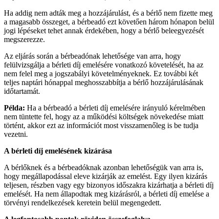
Ha addig nem adták meg a hozzájárulást, és a bérlő nem fizette meg
a magasabb összeget, a bérbeadó ezt követően három hónapon belül
jogi lépéseket tehet annak érdekében, hogy a bérlő beleegyezését
megszerezze.
Az eljárás során a bérbeadónak lehetősége van arra, hogy
felülvizsgálja a bérleti díj emelésére vonatkozó követelését, ha az
nem felel meg a jogszabályi követelményeknek. Ez további két
teljes naptári hónappal meghosszabbítja a bérlő hozzájárulásának
időtartamát.
Példa:
Ha a bérbeadó a bérleti díj emelésére irányuló kérelmében
nem tüntette fel, hogy az a működési költségek növekedése miatt
történt, akkor ezt az információt most visszamenőleg is be tudja
vezetni.
A bérleti díj emelésének kizárása
A bérlőknek és a bérbeadóknak azonban lehetőségük van arra is,
hogy megállapodással eleve kizárják az emelést. Egy ilyen kizárás
teljesen, részben vagy egy bizonyos időszakra kizárhatja a bérleti díj
emelését. Ha nem állapodtak meg kizárásról, a bérleti díj emelése a
törvényi rendelkezések keretein belül megengedett.