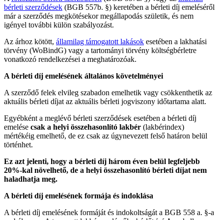
bérleti szerződések
(BGB 557b. §) keretében a bérleti díj emeléséről
már a szerződés megkötésekor megállapodás születik, és nem
igényel további külön szabályozást.
Az árhoz kötött,
államilag támogatott lakások
esetében a lakhatási
törvény (WoBindG) vagy a tartományi törvény költségbérletre
vonatkozó rendelkezései a meghatározóak.
A bérleti díj emelésének általános követelményei
A szerződő felek elvileg szabadon emelhetik vagy csökkenthetik az
aktuális bérleti díjat az aktuális bérleti jogviszony időtartama alatt.
Egyébként a meglévő bérleti szerződések esetében a bérleti díj
emelése
csak a helyi összehasonlító lakbér
(lakbérindex)
mértékéig emelhető, de ez csak az úgynevezett felső határon belül
történhet.
Ez azt jelenti, hogy a bérleti díj három éven belül legfeljebb
20%-kal növelhető, de a helyi összehasonlító bérleti díjat nem
haladhatja meg.
A bérleti díj emelésének formája és indoklása
A bérleti díj emelésének formáját és indokoltságát a BGB 558 a. §-a