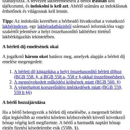
szabályozza. A tervezett lakbéremelésről a bérlőt
írásban
kell
tájékoztatni, és
indokolni is
kell azt
. Abérlő számára az indoklásnak
érthetőnek és világosnak kell lennie.
Tipp:
Az indokolás keretében a bérbeadó hivatkozhat a vonatkozó
lakbérindexre
, egy
lakbéradatbázisból
származó információra vagy
szakértői jelentésre a helyi összehasonlító lakbérhez történő
lakbérkiigazítás tekintetében.
A bérleti díj emelésének okai
A jogalkotó
három okot
határoz meg, amelyek alapján a bérleti díj
emelése megengedett:
A bérleti díj kiigazítása a helyi összehasonlító bérleti díjhoz
(BGB 558. §, a BGB 558 a- 558 e §-okkal összefüggésben).
A megnövekedett működési költségek miatt (BGB 560. §)
A végrehajtott korszerűsítési intézkedések miatt (BGB 559,
559 b §§)
A bérlő hozzájárulása
Ha a bérlő beleegyezik a bérleti díj emelésébe, a megemelt bérleti
díjat legkésőbb az emelési kérelem kézhezvételét követő következő
hónap végéig kell megfizetnie. A bérlő a harmadik naptári hónap
elején fizetési késedelembe esik (558b. §).