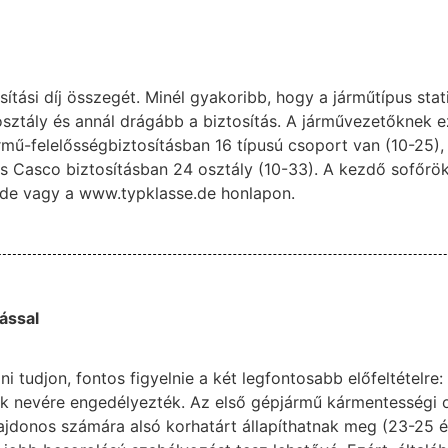
ítási díj összegét. Minél gyakoribb, hogy a járműtípus stati
osztály és annál drágább a biztosítás. A járművezetőknek e
ármű-felelősségbiztosításban 16 típusú csoport van (10-25),
es Casco biztosításban 24 osztály (10-33). A kezdő sofőr
.de vagy a www.typklasse.de honlapon.
ással
i tudjon, fontos figyelnie a két legfontosabb előfeltételre
ek nevére engedélyezték. Az első gépjármű kármentességi 
lajdonos számára alsó korhatárt állapíthatnak meg (23-25 é