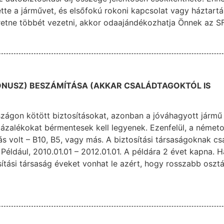
tte a járművet, és elsőfokú rokoni kapcsolat vagy háztartá
retne többét vezetni, akkor odaajándékozhatja Önnek az SF
(BONUSZ) BESZÁMÍTÁSA (AKKAR CSALÁDTAGOKTÓL IS
zágon kötött biztosításokat, azonban a jóváhagyott jármű
zalékokat bérmentesek kell legyenek. Ezenfelül, a németo
ás volt – B10, B5, vagy más. A biztosítási társaságoknak cs
Például, 2010.01.01 – 2012.01.01. A példára 2 évet kapna. 
ítási társaság éveket vonhat le azért, hogy rosszabb osztá