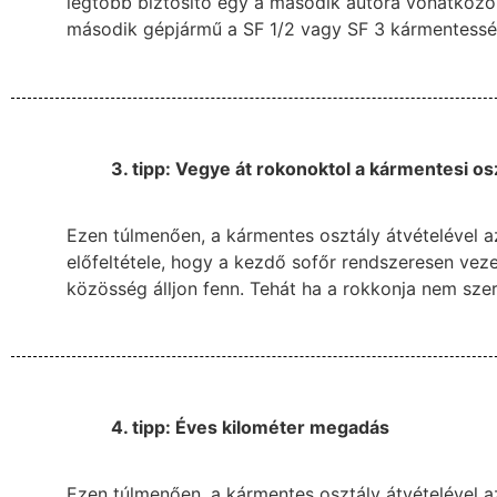
legtöbb biztosító egy a második autóra vonatkozó 
második gépjármű a SF 1/2 vagy SF 3 kármentességi
3. tipp: Vegye át rokonoktol a kármentesi os
Ezen túlmenően, a kármentes osztály átvételével a
előfeltétele, hogy a kezdő sofőr rendszeresen veze
közösség álljon fenn. Tehát ha a rokkonja nem sze
4. tipp: Éves kilométer megadás
Ezen túlmenően, a kármentes osztály átvételével a