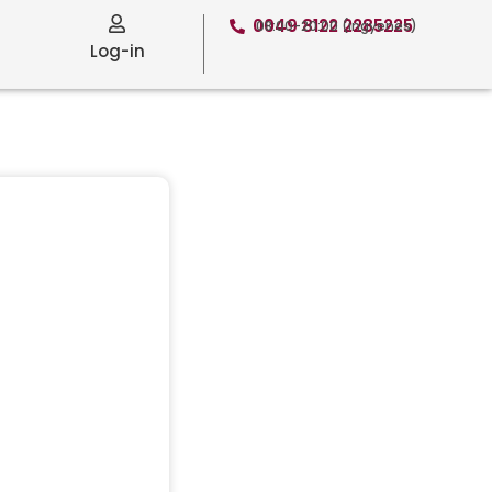
0049 8122 2285225
08:00-20:00 (ingyenes)
Log-in