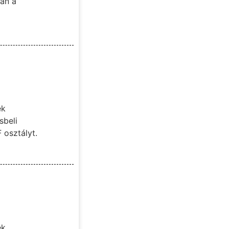
ban a
ek
sbeli
 osztályt.
ek