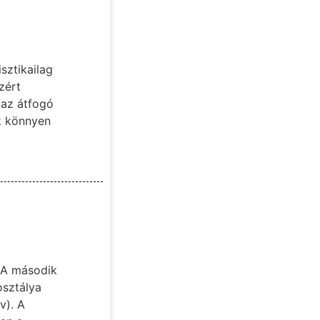
sztikailag
zért
 az átfogó
ök könnyen
: A második
osztálya
v). A