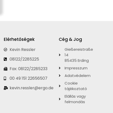
Elérhetőségek
Cég & Jog
Kevin Ressler
Gießereistraße
14
08122/2285225
85435 Erding
Impresszum
Fax: 08122/2285233
Adatvédelem
00 49 151 22656507
Cookie
kevin.ressler@ergo.de
tájékoztató
Elállás vagy
felmondás