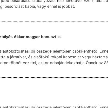
jobb besorolású szabályozást tesz lehetővé. Ezért, általá
 besorolást kapja, vagy ennél is jobbat.
ztályát. Akkar magyar bonuszt is.
z autóbiztosítási díj összege jelentősen csökkenthető. Enn
tte a járművet, és elsőfokú rokoni kapcsolat vagy háztartá
retne többét vezetni, akkor odaajándékozhatja Önnek az SF
z autóbiztosítási díj összege jelentősen csökkenthető. Enn