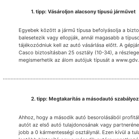
1. tipp: Vásároljon alacsony típusú járművet
Egyebek között a jármű típusa befolyásolja a biztos
balesetezik vagy ellopják, annál magasabb a típus
tájékozódniuk kell az autó vásárlása előtt. A gépj
Casco biztosításban 25 osztály (10-34), a részleg
megismerhetik az álom autójuk típusát a www.gdv
2. tipp: Megtakarítás a másodautó szabályoz
Ahhoz, hogy a második autó besorolásából profitáln
autót az első autó tulajdonosának vagy partnerén
jobb a 0 kármentességi osztálynál. Ezen kívül a tu