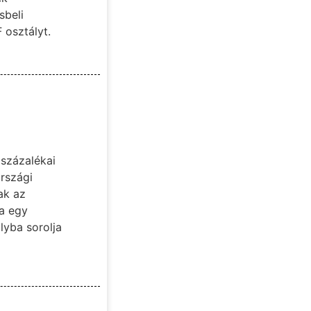
sbeli
 osztályt.
 százalékai
rszági
ak az
Ha egy
lyba sorolja