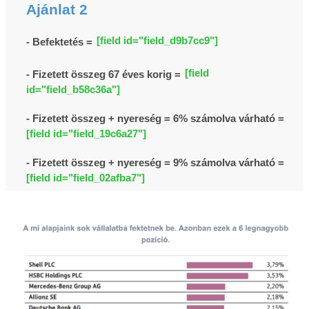
Ajánlat 2
[field id="field_d9b7cc9"]
- Befektetés =
[field
- Fizetett összeg 67 éves korig =
id="field_b58c36a"]
- Fizetett összeg + nyereség = 6% számolva várható =
[field id="field_19c6a27"]
- Fizetett összeg + nyereség = 9% számolva várható =
[field id="field_02afba7"]