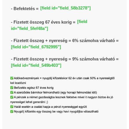
[field id="field_58b3278"]
- Befektetés =
[field
- Fizetett összeg 67 éves korig =
id="field_5fef48a"]
- Fizetett összeg + nyereség = 6% számolva várható =
[field id="field_6792995"]
- Fizetett összeg + nyereség = 9% számolva várható =
[field id="field_549b403"]