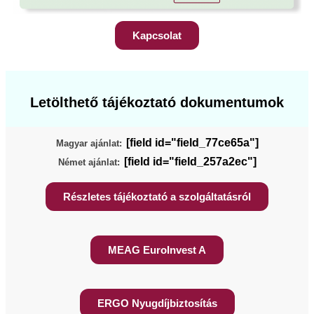
Kapcsolat
Letölthető tájékoztató dokumentumok
[field id="field_77ce65a"]
Magyar ajánlat:
[field id="field_257a2ec"]
Német ajánlat:
Részletes tájékoztató a szolgáltatásról
MEAG EuroInvest A
ERGO Nyugdíjbiztosítás