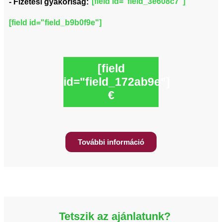
[field id="field_3e608c7"]
- Fizetési gyakoriság:
[field id="field_b9b0f9e"]
[field
id="field_172ab9e"]
€
További információ
Tetszik az ajánlatunk?