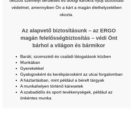
okozott személyi sérüléses és dologi károkra nyújt biztosítási
védelmet, amennyiben Ön a kárt a magán élethelyzetében
okozta.
Az alapvető biztosításunk – az ERGO
magán felelősségbiztosítás – védi Önt
bárhol a világon és bármikor
Baráti, szomszédi és családi látogatások közben
Munkában
Gyerekekkel
Gyalogosként és kerékpárosként az utcai forgalomban
A háztartásban, mint például a bérelt tárgyak
A munkahelyen történő káresetek
A szabadidős és sport tevékenységek, például az
önkéntes munka