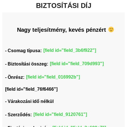
BIZTOSÍTÁSI DÍJ
Nagy teljesítmény, kevés pénzért
[field id="field_3b6f922"]
- Csomag típusa:
[field id="field_709d993"]
- Biztosítási összeg:
[field id="field_016992b"]
- Önrész:
[field id="field_76f6466"]
- Várakozási idő nélkül
[field id="field_9120761"]
- Szerződés: