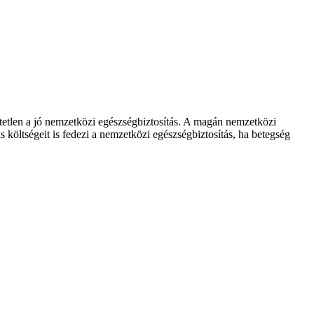
etetlen a jó nemzetközi egészségbiztosítás. A magán nemzetközi
 költségeit is fedezi a nemzetközi egészségbiztosítás, ha betegség