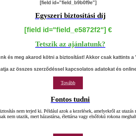
[field id="field_b9b0f9e"]
Egyszeri biztosítási díj
[field id="field_e5872f2"] €
Tetszik az ajánlatunk?
tunk és meg akarod kötni a biztosítást! Akkor csak kattint
tja az összes szerződéssel kapcsolatos adatokat és online 
Tovább
Fontos tudni
tosítás nem terjed ki. Például azok a kezelések, amelyekről az utazás 
ak nem utazik, mert házastársa, élettársa vagy elsőfokú rokona meghalt. E