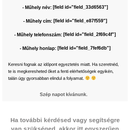
[field id="field_33d6563"]
- Műhely név:
[field id="field_e87f559"]
- Műhely cím:
[field id="field_2f69c4f"]
- Műhely telefonszám:
[field id="field_7fef6db"]
- Műhely honlap:
Keresni fognak az időpont egyeztetés miatt. Ha szeretnéd,
te is megkeresheted őket a fenti elérhetőségek egyikén,
talán úgy gyorsabban elindul a folyamat.
Szép napot kívánunk.
Ha további kérdésed vagy segítségre
van szükséged, akkor itt egyszerűen