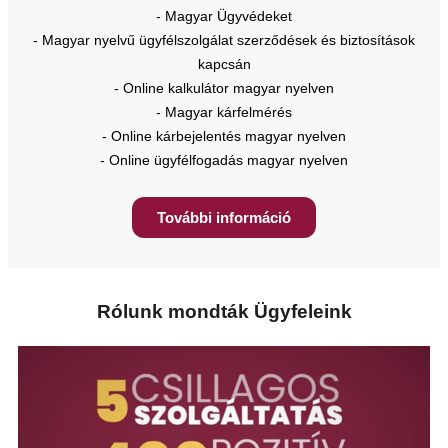
- Magyar Ügyvédeket
- Magyar nyelvű ügyfélszolgálat szerződések és biztosítások
kapcsán
- Online kalkulátor magyar nyelven
- Magyar kárfelmérés
- Online kárbejelentés magyar nyelven
- Online ügyfélfogadás magyar nyelven
További információ
Rólunk mondták Ügyfeleink