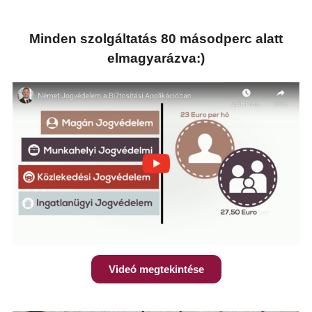
Minden szolgáltatás 80 másodperc alatt
elmagyarázva:)
Videó megtekintése