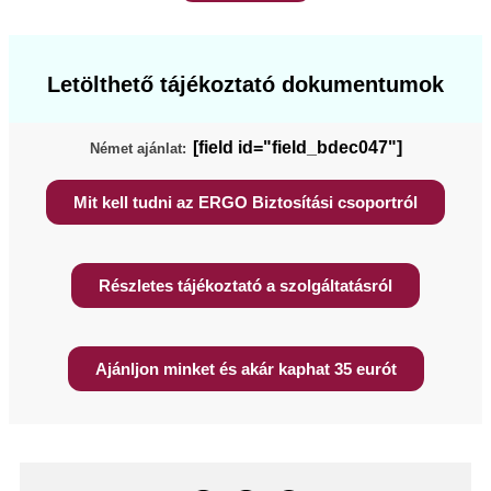
Letölthető tájékoztató dokumentumok
[field id="field_bdec047"]
Német ajánlat:
Mit kell tudni az ERGO Biztosítási csoportról
Részletes tájékoztató a szolgáltatásról
Ajánljon minket és akár kaphat 35 eurót