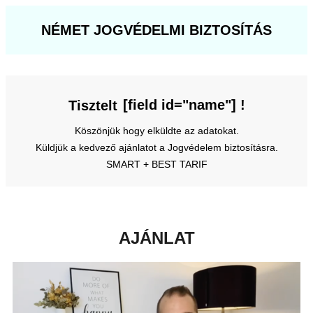
NÉMET JOGVÉDELMI BIZTOSÍTÁS
[field id="name"] !
Tisztelt
Köszönjük hogy elküldte az adatokat.
Küldjük a kedvező ajánlatot a Jogvédelem biztosításra.
SMART + BEST TARIF
AJÁNLAT