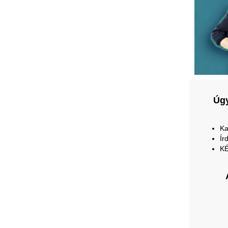
Úgy
Ka
Ír
K