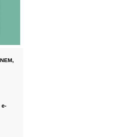
 NEM,
 e-