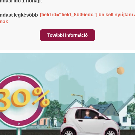
ondási idő 1 hónap.
[field id="field_8b06edc"] be kell nyújtani 
ondást legkésőbb
ónak
További információ