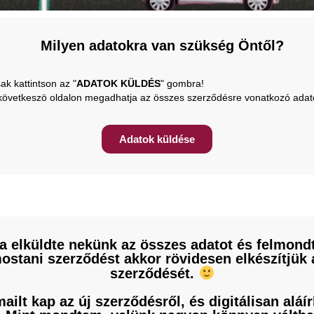
Milyen adatokra van szükség Öntől?
ak kattintson az "
ADATOK KÜLDÉS
" gombra!
követkeszö oldalon megadhatja az összes szerződésre vonatkozó adato
Adatok küldése
a elküldte nekünk az összes adatot és felmond
ostani szerződést akkor rövidesen elkészítjük 
szerződését.
mailt kap az új szerződésről, és digitálisan aláír