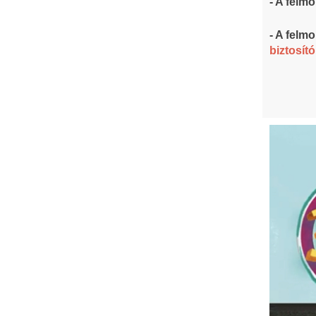
- A felm
- A felm
biztosít