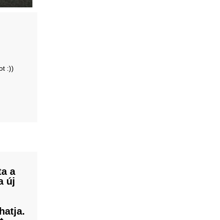
t :))
ta a
a új
hatja.