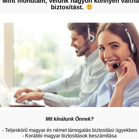
Mint mondtam, velünk nagyon könnyen váltha
biztosítást.
Mit kínálunk Önnek?
- Teljeskörű magyar és német támogatás biztosítási ügyekben
- Korábbi magyar biztosítások beszámítása