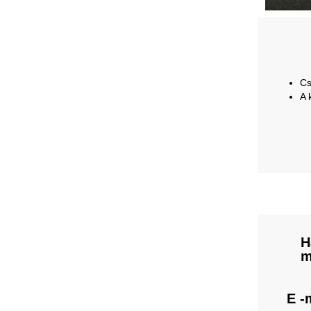
Cs
A 
H
m
E -