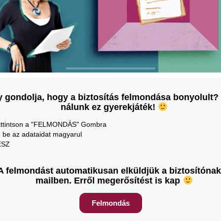
 gondolja, hogy a biztosítás felmondása bonyolult?
nálunk ez gyerekjáték!
ttintson a "FELMONDÁS" Gombra
d be az adataidat magyarul
ÉSZ
A felmondást automatikusan elküldjük a biztosítónak
mailben. Erről megerősítést is kap
Felmondás