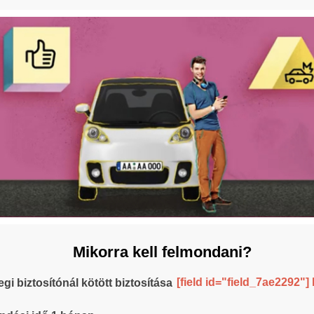
Mikorra kell felmondani?
[field id="field_7ae2292"] l
legi biztosítónál kötött biztosítása