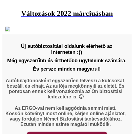
Változások 2022 márciuásban
Új autóbiztosítási oldalunk elérhető az
interneten :))
Még egyszerűbb és érthetőbb ügyfeleink számára.
És persze minden magyarul!
Autótulajdonosként egyszerűen felveszi a kulcsokat,
beszáll, és elhajt. Az autója megkönnyíti az életét. És
pontosan ennek kell vonatkoznia az Ön biztosítási
fedezetére is. 🙂
Az ERGO-val nem kell aggódnia semmi miatt.
Kössön kötvényt most online, kérjen online ajánlatot,
vagy forduljon Német Biztosítási tanácsadójához.
Ezután minden szinte magától működik.